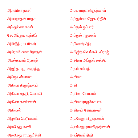
ஆர்னிகா நாசர்
அபய் ராதாகிருஷ்ணன்
அபயநாதன் ராதா
அப்துல்லா ஜெகபர்தீன்
அப்துல்லா கான்
அப்துல் ஜப்பார்
சே. அப்துல் லத்தீப்
அப்துல் ரகுமான்
அபிஜித் ராயரிகார்
அபிலாஷ் ஆர்
அபிராமி சுவாமிநாதன்
அபிஜித் வெங்கடேஷ்ராஜ்
அபுல்கலாம் ஆசாத்
அதிரை அப்துல் லத்தீப்
அஜந்தா ஞானமுத்து
அஜய் சம்பத்
அஜெயன்பாலா
அகிலா
அகிலா கிருஷ்ணன்
அகி
அகிலா சந்திரமௌலி
அகிலா கோபால்
அகிலா கண்ணன்
அகிலா ராஜகோபால்
அகிலன்
அகிலன் கோபாலன்
அழகிய பெரியவன்
அலமேலு கிருஷ்ணன்
அலமேலு மணி
அலமேலு ராமகிருஷ்ணன்
அலமேலு ராமமூர்த்தி
அலர்மேல் ரிஷி