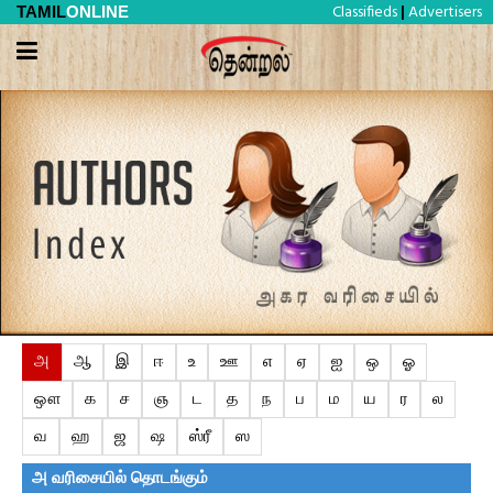
Classifieds
Advertisers
TAMIL
ONLINE
|
அ
ஆ
இ
ஈ
உ
ஊ
எ
ஏ
ஐ
ஒ
ஓ
ஔ
க
ச
ஞ
ட
த
ந
ப
ம
ய
ர
ல
வ
ஹ
ஜ
ஷ
ஸ்ரீ
ஸ
அ
வரிசையில் தொடங்கும்