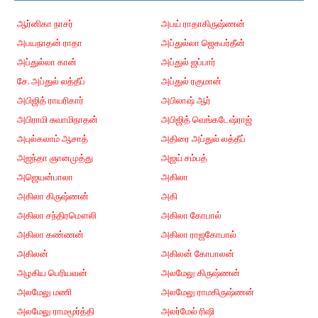
ஆர்னிகா நாசர்
அபய் ராதாகிருஷ்ணன்
அபயநாதன் ராதா
அப்துல்லா ஜெகபர்தீன்
அப்துல்லா கான்
அப்துல் ஜப்பார்
சே. அப்துல் லத்தீப்
அப்துல் ரகுமான்
அபிஜித் ராயரிகார்
அபிலாஷ் ஆர்
அபிராமி சுவாமிநாதன்
அபிஜித் வெங்கடேஷ்ராஜ்
அபுல்கலாம் ஆசாத்
அதிரை அப்துல் லத்தீப்
அஜந்தா ஞானமுத்து
அஜய் சம்பத்
அஜெயன்பாலா
அகிலா
அகிலா கிருஷ்ணன்
அகி
அகிலா சந்திரமௌலி
அகிலா கோபால்
அகிலா கண்ணன்
அகிலா ராஜகோபால்
அகிலன்
அகிலன் கோபாலன்
அழகிய பெரியவன்
அலமேலு கிருஷ்ணன்
அலமேலு மணி
அலமேலு ராமகிருஷ்ணன்
அலமேலு ராமமூர்த்தி
அலர்மேல் ரிஷி