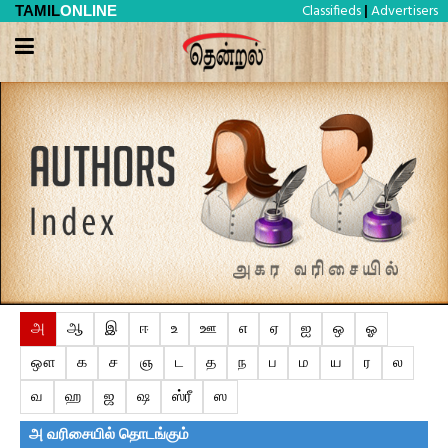
Classifieds
Advertisers
TAMIL
ONLINE
|
அ
ஆ
இ
ஈ
உ
ஊ
எ
ஏ
ஐ
ஒ
ஓ
ஔ
க
ச
ஞ
ட
த
ந
ப
ம
ய
ர
ல
வ
ஹ
ஜ
ஷ
ஸ்ரீ
ஸ
அ
வரிசையில் தொடங்கும்