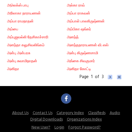
அலெக்ஸ் பாபு
அல்கா ராவ்
அலோகா நாராயணன்
அம்பா ராகவன்
அம்பா ராமநாதன்
அம்பாள் பாலகிருஷ்ணன்
அம்பை
அம்பிகா ஷங்கர்
அம்புஜவல்லி தேசிகாச்சாரி
அனந்த்
அனந்தா கலுசிவலிங்கம்
அனந்தநாராயணன் வி. எஸ்
அன்பு அன்பரசு
அன்பு கிருஷ்ணசாமி
அன்பு சுவாமிநாதன்
அங்கை சிவகுமார்
அனிதா
அனிதா கோட்டி
Page 1 of 3
About Us
Contact Us
Category Index
Classifieds
Audio
Digital Downloads
Organizations Index
New User?
Login
Forgot Password?