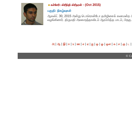
- (Oct 2015)
கச்சேரி: ஸ்ரீநிதி ஸ்ரீதரன்
பகுதி: நிகழ்வுகள்
ஆகஸ்ட் 30, 2015 அன்று டொரொன்டோ தமிழிசைக் கலாமன்ற அரங
வழங்கினார். திருமதி அலகாநந்தாவிடம் ஆரம்பித்த பாடம், பிறகு.
|
|
|
|
|
|
|
|
|
|
|
|
|
|
|
அ
ஆ
இ
ஈ
உ
ஊ
எ
ஏ
ஐ
ஒ
ஓ
ஔ
க
ச
ஞ
ட
© Co