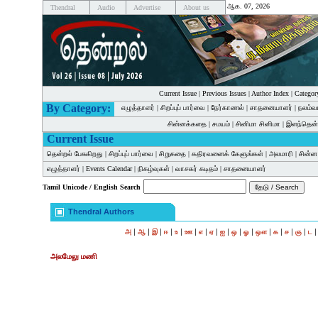
ஆக. 07, 2026
Thendral
Audio
Advertise
About us
Current Issue
|
Previous Issues
|
Author Index
|
Categor
By Category:
எழுத்தாளர்
|
சிறப்புப் பார்வை
|
நேர்காணல்
|
சாதனையாளர்
|
நலம்வ
சின்னக்கதை
|
சமயம்
|
சினிமா சினிமா
|
இளந்தென்
Current Issue
தென்றல் பேசுகிறது
|
சிறப்புப் பார்வை
|
சிறுகதை
|
கதிரவனைக் கேளுங்கள்
|
அலமாரி
|
சின்
எழுத்தாளர்
|
Events Calendar
|
நிகழ்வுகள்
|
வாசகர் கடிதம்
|
சாதனையாளர்
Tamil Unicode / English Search
Thendral Authors
|
|
|
|
|
|
|
|
|
|
|
|
|
|
|
அ
ஆ
இ
ஈ
உ
ஊ
எ
ஏ
ஐ
ஒ
ஓ
ஔ
க
ச
ஞ
ட
அலமேலு மணி