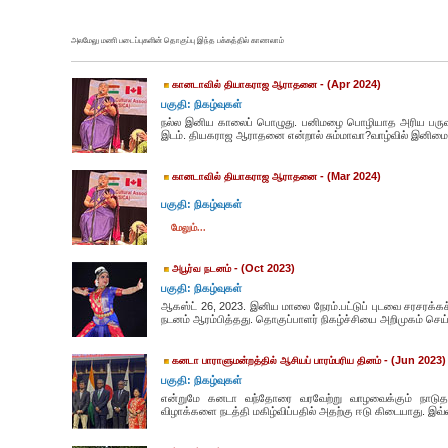
அலமேலு மணி படைப்புகளின் தொகுப்பு இந்த பக்கத்தில் காணலாம்
- (Apr 2024)
கானடாவில் தியாகராஜ ஆராதனை
பகுதி: நிகழ்வுகள்
நல்ல இனிய காலைப் பொழுது. பனிமழை பொழியாத அரிய பருவந
இடம். தியகராஜ ஆராதனை என்றால் சும்மாவா?வாழ்வில் இனிமைய
- (Mar 2024)
கானடாவில் தியாகராஜ ஆராதனை
பகுதி: நிகழ்வுகள்
மேலும்...
- (Oct 2023)
அபூர்வ நடனம்
பகுதி: நிகழ்வுகள்
ஆகஸ்ட் 26, 2023. இனிய மாலை நேரம்.பட்டுப் புடவை சரசரக்கச
நடனம் ஆரம்பித்தது. தொகுப்பாளர் நிகழ்ச்சியை அறிமுகம் செய்
- (Jun 2023)
கனடா பாராளுமன்றத்தில் ஆசியப் பாரம்பரிய தினம்
பகுதி: நிகழ்வுகள்
என்றுமே கனடா வந்தோரை வரவேற்று வாழவைக்கும் நாடுதா
விழாக்களை நடத்தி மகிழ்விப்பதில் அதற்கு ஈடு கிடையாது. இவ்