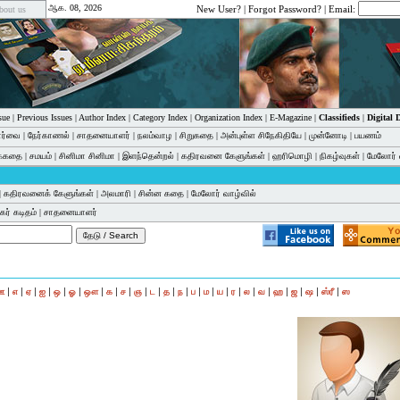
ஆக. 08, 2026
New User?
|
Forgot Password?
| Email:
bout us
sue
|
Previous Issues
|
Author Index
|
Category Index
|
Organization Index
|
E-Magazine
|
Classifieds
|
Digital
பார்வை
|
நேர்காணல்
|
சாதனையாளர்
|
நலம்வாழ
|
சிறுகதை
|
அன்புள்ள சிநேகிதியே
|
முன்னோடி
|
பயணம்
க்கதை
|
சமயம்
|
சினிமா சினிமா
|
இளந்தென்றல்
|
கதிரவனை கேளுங்கள்
|
ஹரிமொழி
|
நிகழ்வுகள்
|
மேலோர் 
|
கதிரவனைக் கேளுங்கள்
|
அலமாரி
|
சின்ன கதை
|
மேலோர் வாழ்வில்
ர் கடிதம்
|
சாதனையாளர்
|
|
|
|
|
|
|
|
|
|
|
|
|
|
|
|
|
|
|
|
|
|
|
ஊ
எ
ஏ
ஐ
ஒ
ஓ
ஔ
க
ச
ஞ
ட
த
ந
ப
ம
ய
ர
ல
வ
ஹ
ஜ
ஷ
ஸ்ரீ
ஸ