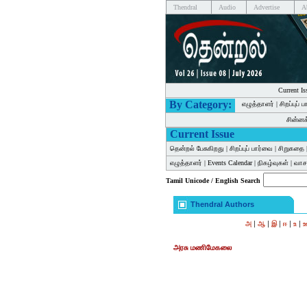
Thendral
Audio
Advertise
A
Current Is
By Category:
எழுத்தாளர்
|
சிறப்புப் 
சின்ன
Current Issue
தென்றல் பேசுகிறது
|
சிறப்புப் பார்வை
|
சிறுகதை
எழுத்தாளர்
|
Events Calendar
|
நிகழ்வுகள்
|
வாசக
Tamil Unicode / English Search
Thendral Authors
|
|
|
|
|
அ
ஆ
இ
ஈ
உ
அரசு மணிமேகலை