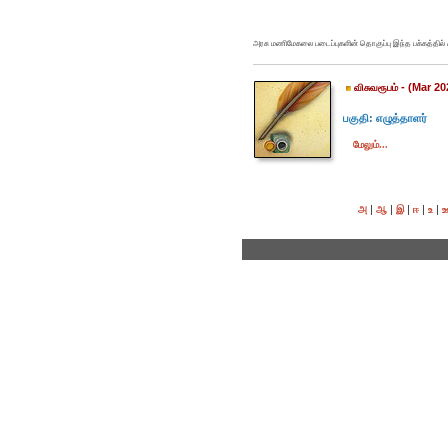
அரசு மணிமேகலை படைப்புகளின் தொகுப்பு இந்த பக்கத்தில
- (Mar 20
விசுவரூபம்
பகுதி: எழுத்தாளர்
மேலும்...
|
|
|
|
|
அ
ஆ
இ
ஈ
உ