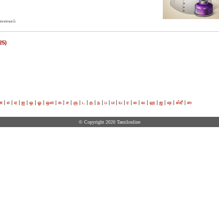
் காணலாம்
25)
|
|
|
|
|
|
|
|
|
|
|
|
|
|
|
|
|
|
|
|
|
|
|
ஊ
எ
ஏ
ஐ
ஒ
ஓ
ஔ
க
ச
ஞ
ட
த
ந
ப
ம
ய
ர
ல
வ
ஹ
ஜ
ஷ
ஸ்ரீ
ஸ
© Copyright 2020 Tamilonline