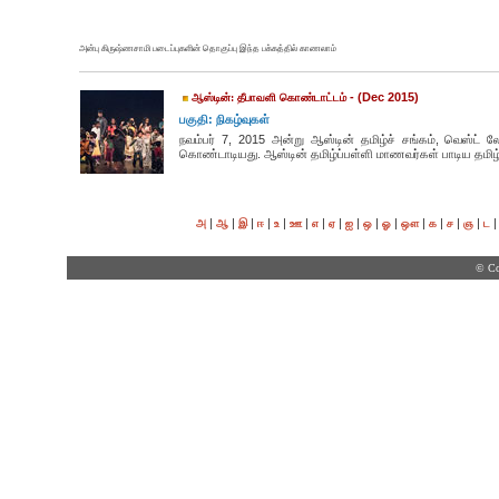
அன்பு கிருஷ்ணசாமி படைப்புகளின் தொகுப்பு இந்த பக்கத்தில் காணலாம்
- (Dec 2015)
ஆஸ்டின்: தீபாவளி கொண்டாட்டம்
பகுதி: நிகழ்வுகள்
நவம்பர் 7, 2015 அன்று ஆஸ்டின் தமிழ்ச் சங்கம், வெஸ்ட் 
கொண்டாடியது. ஆஸ்டின் தமிழ்ப்பள்ளி மாணவர்கள் பாடிய தமிழ்த
|
|
|
|
|
|
|
|
|
|
|
|
|
|
|
அ
ஆ
இ
ஈ
உ
ஊ
எ
ஏ
ஐ
ஒ
ஓ
ஔ
க
ச
ஞ
ட
© Co