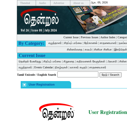
ஆக. 09, 2026
Thendral
Audio
Advertise
About us
Current Issue
|
Previous Issues
|
Author Index
|
Categor
By Category:
எழுத்தாளர்
|
சிறப்புப் பார்வை
|
நேர்காணல்
|
சாதனையாளர்
|
நலம்வ
சின்னக்கதை
|
சமயம்
|
சினிமா சினிமா
|
இளந்தென்
Current Issue
தென்றல் பேசுகிறது
|
சிறப்புப் பார்வை
|
சிறுகதை
|
கதிரவனைக் கேளுங்கள்
|
அலமாரி
|
சின்
எழுத்தாளர்
|
Events Calendar
|
நிகழ்வுகள்
|
வாசகர் கடிதம்
|
சாதனையாளர்
Tamil Unicode / English Search
User Registration
User Registration