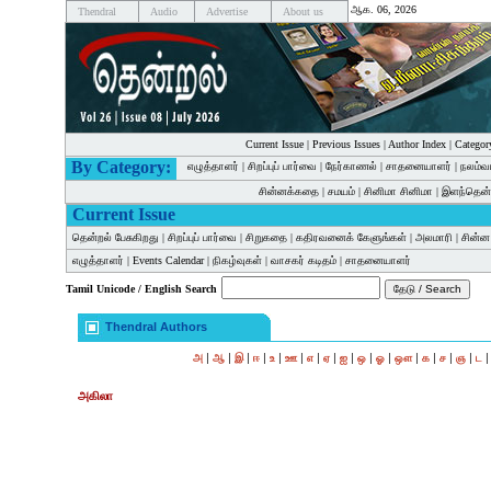
ஆக. 06, 2026
Thendral
Audio
Advertise
About us
Current Issue
|
Previous Issues
|
Author Index
|
Categor
By Category:
எழுத்தாளர்
|
சிறப்புப் பார்வை
|
நேர்காணல்
|
சாதனையாளர்
|
நலம்வ
சின்னக்கதை
|
சமயம்
|
சினிமா சினிமா
|
இளந்தென்
Current Issue
தென்றல் பேசுகிறது
|
சிறப்புப் பார்வை
|
சிறுகதை
|
கதிரவனைக் கேளுங்கள்
|
அலமாரி
|
சின்
எழுத்தாளர்
|
Events Calendar
|
நிகழ்வுகள்
|
வாசகர் கடிதம்
|
சாதனையாளர்
Tamil Unicode / English Search
Thendral Authors
|
|
|
|
|
|
|
|
|
|
|
|
|
|
|
அ
ஆ
இ
ஈ
உ
ஊ
எ
ஏ
ஐ
ஒ
ஓ
ஔ
க
ச
ஞ
ட
அகிலா