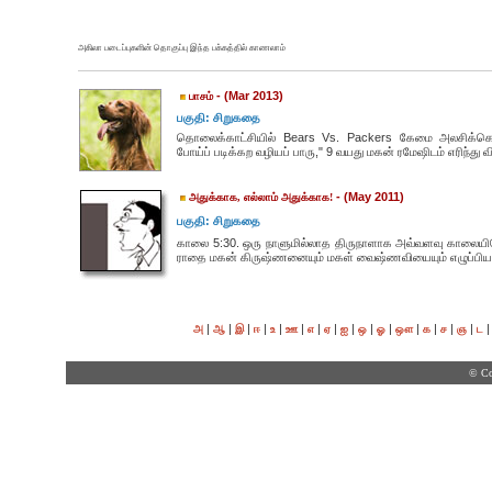
அகிலா படைப்புகளின் தொகுப்பு இந்த பக்கத்தில் காணலாம்
- (Mar 2013)
பாசம்
பகுதி: சிறுகதை
தொலைக்காட்சியில் Bears Vs. Packers கேமை அலசிக்கொண்
போய்ப் படிக்கற வழியப் பாரு," 9 வயது மகன் ரமேஷிடம் எரிந்து விழ
- (May 2011)
அதுக்காக, எல்லாம் அதுக்காக!
பகுதி: சிறுகதை
காலை 5:30. ஒரு நாளுமில்லாத திருநாளாக அவ்வளவு காலையில
ராதை மகன் கிருஷ்ணனையும் மகள் வைஷ்ணவியையும் எழுப்பிய
|
|
|
|
|
|
|
|
|
|
|
|
|
|
|
அ
ஆ
இ
ஈ
உ
ஊ
எ
ஏ
ஐ
ஒ
ஓ
ஔ
க
ச
ஞ
ட
© Co