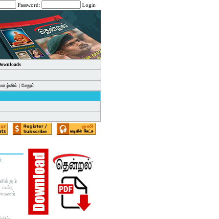
Password:
Login
 Downloads
வாழ்வில்
|
மேலும்
்
ிக்கும்
் என்ற
 சாரணர்
ிழில்