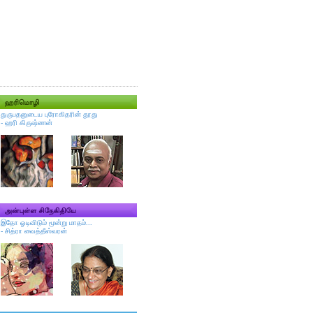
துருபதனுடைய புரோகிதரின் தூது
-
ஹரி கிருஷ்ணன்
இதோ ஓடிவிடும் மூன்று மாதம்...
-
சித்ரா வைத்தீஸ்வரன்