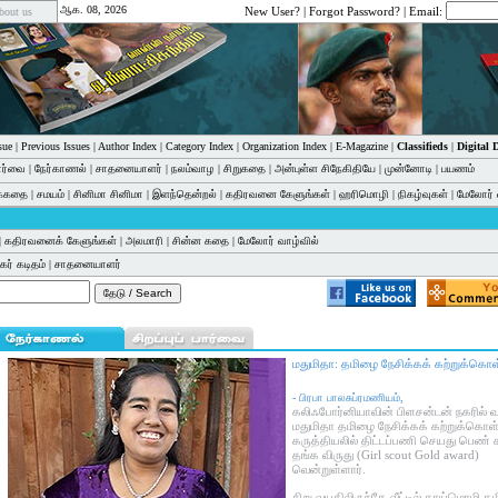
ஆக. 08, 2026
New User?
|
Forgot Password?
| Email:
bout us
sue
|
Previous Issues
|
Author Index
|
Category Index
|
Organization Index
|
E-Magazine
|
Classifieds
|
Digital
பார்வை
|
நேர்காணல்
|
சாதனையாளர்
|
நலம்வாழ
|
சிறுகதை
|
அன்புள்ள சிநேகிதியே
|
முன்னோடி
|
பயணம்
க்கதை
|
சமயம்
|
சினிமா சினிமா
|
இளந்தென்றல்
|
கதிரவனை கேளுங்கள்
|
ஹரிமொழி
|
நிகழ்வுகள்
|
மேலோர் 
|
கதிரவனைக் கேளுங்கள்
|
அலமாரி
|
சின்ன கதை
|
மேலோர் வாழ்வில்
ர் கடிதம்
|
சாதனையாளர்
மதுமிதா: தமிழை நேசிக்கக் கற்றுக்கொள
- பிரபா பாலசுப்ரமணியம்,
கலிஃபோர்னியாவின் பிளசன்டன் நகரில் வச
மதுமிதா தமிழை நேசிக்கக் கற்றுக்கொள
கருத்தியலில் திட்டப்பணி செயது பெண்
தங்க விருது (Girl scout Gold award)
வென்றுள்ளார்.
சிறு வயதிலிருந்தே வீட்டில் தாய்மொழி தம