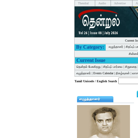
Thendral
Audio
Advertise
A
Current Is
By Category:
எழுத்தாளர்
|
சிறப்புப் 
சின்ன
Current Issue
தென்றல் பேசுகிறது
|
சிறப்புப் பார்வை
|
சிறுகதை
எழுத்தாளர்
|
Events Calendar
|
நிகழ்வுகள்
|
வாசக
Tamil Unicode / English Search