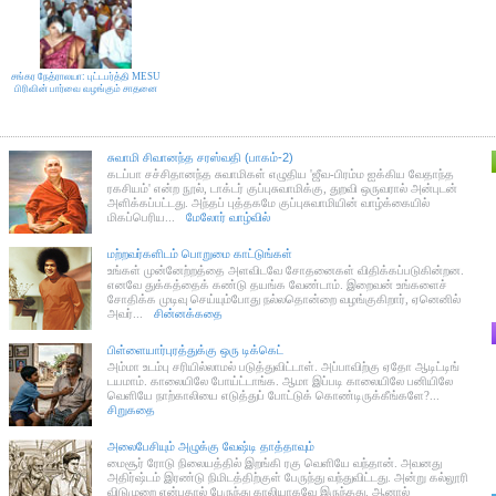
சங்கர நேத்ராலயா: புட்டபர்த்தி MESU
சங்கர நேத்ராலயா: புட்டபர்த்தி MESU
பிரிவின் பார்வை வழங்கும் சாதனை
பிரிவின் பார்வை வழங்கும் சாதனை
சுவாமி சிவானந்த சரஸ்வதி (பாகம்-2)
கடப்பா சச்சிதானந்த சுவாமிகள் எழுதிய 'ஜீவ-பிரம்ம ஐக்கிய வேதாந்த
ரகசியம்' என்ற நூல், டாக்டர் குப்புசுவாமிக்கு, துறவி ஒருவரால் அன்புடன்
அளிக்கப்பட்டது. அந்தப் புத்தகமே குப்புசுவாமியின் வாழ்க்கையில்
மிகப்பெரிய...
மேலோர் வாழ்வில்
மற்றவர்களிடம் பொறுமை காட்டுங்கள்
உங்கள் முன்னேற்றத்தை அளவிடவே சோதனைகள் விதிக்கப்படுகின்றன.
எனவே துக்கத்தைக் கண்டு தயங்க வேண்டாம். இறைவன் உங்களைச்
சோதிக்க முடிவு செய்யும்போது நல்லதொன்றை வழங்குகிறார், ஏனெனில்
அவர்...
சின்னக்கதை
பிள்ளையார்புரத்துக்கு ஒரு டிக்கெட்
அம்மா உடம்பு சரியில்லாமல் படுத்துவிட்டாள். அப்பாவிற்கு ஏதோ ஆடிட்டிங்
டயமாம். காலையிலே போய்ட்டாங்க. ஆமா இப்படி காலையிலே பனியிலே
வெளியே நாற்காலியை எடுத்துப் போட்டுக் கொண்டிருக்கீங்களே?...
சிறுகதை
அலைபேசியும் அழுக்கு வேஷ்டி தாத்தாவும்
மைசூர் ரோடு நிலையத்தில் இறங்கி ரகு வெளியே வந்தான். அவனது
அதிர்ஷ்டம் இரண்டு நிமிடத்திற்குள் பேருந்து வந்துவிட்டது. அன்று கல்லூரி
விடுமுறை என்பதால் பேருந்து காலியாகவே இருந்தது. ஆனால்