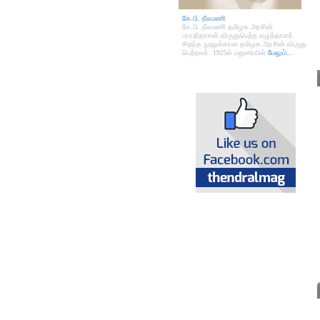
கே.பி. நீலமணி
கே.பி. நீலமணி தமிழக அரசின்
பாரதிதாசன் விருதுபெற்ற எழுத்தாளர்.
சிறந்த நூலுக்கான தமிழக அரசின் விருது
பெற்றவர். 1925ல் மதுரையில்
மேலும்...
Spiritual
Tax Preparers
Temples