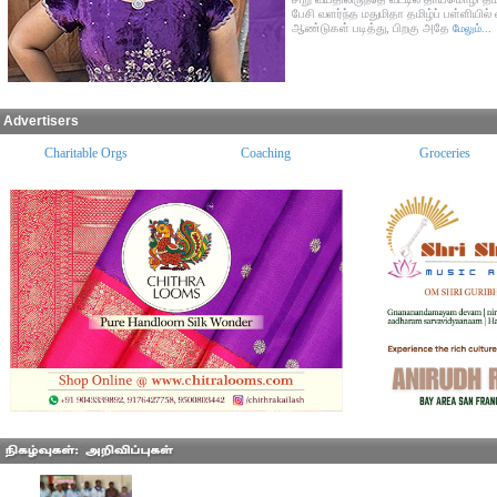
பேசி வளர்ந்த மதுமிதா தமிழ்ப் பள்ளியில் 
ஆண்டுகள் படித்து, பிறகு அதே
மேலும்...
Advertisers
Charitable Orgs
Coaching
Groceries