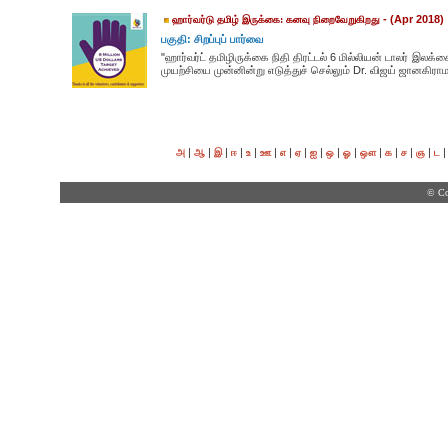
- (Apr 2018)
ஹார்வர்டு தமிழ் இருக்கை: கனவு நிறைவேறுகிறது
பகுதி: சிறப்புப் பார்வை
"ஹார்வர்ட் தமிழிருக்கை நிதி திரட்டல் 6 மில்லியன் டாலர் இலக
முயற்சியை முன்னின்று எடுத்துச் செல்லும் Dr. விஜய் ஜானகிராமன்
|
|
|
|
|
|
|
|
|
|
|
|
|
|
|
அ
ஆ
இ
ஈ
உ
ஊ
எ
ஏ
ஐ
ஒ
ஓ
ஔ
க
ச
ஞ
ட
© Co