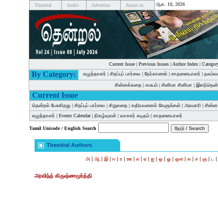
ஆக. 10, 2026
Thendral
Audio
Advertise
About us
Current Issue
|
Previous Issues
|
Author Index
|
Categor
By Category:
எழுத்தாளர்
|
சிறப்புப் பார்வை
|
நேர்காணல்
|
சாதனையாளர்
|
நலம்வ
சின்னக்கதை
|
சமயம்
|
சினிமா சினிமா
|
இளந்தென்
Current Issue
தென்றல் பேசுகிறது
|
சிறப்புப் பார்வை
|
சிறுகதை
|
கதிரவனைக் கேளுங்கள்
|
அலமாரி
|
சின்
எழுத்தாளர்
|
Events Calendar
|
நிகழ்வுகள்
|
வாசகர் கடிதம்
|
சாதனையாளர்
Tamil Unicode / English Search
Thendral Authors
|
|
|
|
|
|
|
|
|
|
|
|
|
|
|
அ
ஆ
இ
ஈ
உ
ஊ
எ
ஏ
ஐ
ஒ
ஓ
ஔ
க
ச
ஞ
ட
அரவிந்த் கிருஷ்ணமூர்த்தி