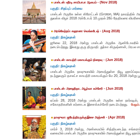
- (Nov 2018)
பாஸ்டன்: ஷீரடி சாயிபாபா ஆலயம்
பகுதி: சிறப்புப் பார்வை
பாஸ்டன் அருகே உள்ள கிரோட்டன் (Groton, MA) நகரத்தில் அ
துவக்க விழா 2018 அக்டோபர் 10 முதல் 28ம் தேதிவரை விமரி
- (Aug 2018)
அரங்கேற்றம்: சஹானா வெங்கடேஷ்
பகுதி: நிகழ்வுகள்
ஜூலை 22, 2018 அன்று பாஸ்டன் அருகே ஆண்டோவரில் ச
நடைபெற்றது. இவரது குரு திருமதி. துர்கா கிருஷ்ணன், பிரபல 
- (Jun 2018)
பாஸ்டன்: காயத்ரி மகாயக்ஞம் நிறைவு
பகுதி: நிகழ்வுகள்
பாஸ்டன் அருகே நாஷுவாவில் அமைந்துள்ள நியூ ஹாம்ப்ஷயர
நடந்துவரும் தசலட்ச காயத்ரி மகாயக்ஞம் மே 20, 2018 அன்று பூ
- (Jun 2018)
பாஸ்டன்: அனஹிதா, அபூர்வா கச்சேரி
பகுதி: நிகழ்வுகள்
ஏப்ரல் 28, 2018 அன்று பாஸ்டன் அருகே உள்ள நார்வு
சகோதரிகளின் கர்னாடக இசைக்கச்சேரி நடைபெற்றது.
மேலும்.
- (Apr 2018)
நாஷுவா: ஜயேந்திரருக்குஇசை அஞ்சலி
பகுதி: நிகழ்வுகள்
மார்ச் 3, 2018 அன்று, அண்மையில் சித்தியடைந்த சங்கராச
வகையில் பாஸ்டன் அருகே நாஷுவாவில் அமைந்துள்ள நியூ ஹாம்ப்