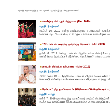
அரவிந்த் கிருஷ்ணமூர்த்தி படைப்புகளின் தொகுப்பு இந்த பக்கத்தில் காணலாம்
- (Dec 2019)
வேண்டுமடி எப்போதும் விடுதலை
பகுதி: நிகழ்வுகள்
நவம்பர் 10, 2019 அன்று பாஸ்டனருகே ஆண்டோவர் நகரத்தி
கொண்டாடிய 'வேண்டுமடி எப்போதும் விடுதலை' என்ற அருமையா
- (Jul 2019)
TNF-பாஸ்டன்: தவத்திரு குன்றக்குடி அடிகளார்
பகுதி: நிகழ்வுகள்
ஜூன் 8, 2019 அன்று பாஸ்டன் அருகே உள்ள பில்லரிக்கா 
வளர்ச்சியை நோக்கியா? வீழ்ச்சியை நோக்கியா?' என்ற பட்டிமன்ற ந
- (May 2019)
பாஸ்டன்: ஸ்ரீலலிதா கல்யாணம்
பகுதி: நிகழ்வுகள்
2019 ஏப்ரல் 19-21 தேதிகளில் பாஸ்டன் அருகே வெஸ்ட்பரோ
கொண்டு ஸ்ரீலலிதா காமேஸ்வர கல்யாண விழா நடைபெற்றது. 'அஷ
- (
தெரியுமா?: நியூ ஹாம்ப்ஷயர் பிரதிநிதிகளவையில் வேதகோஷம்
பகுதி: பொது
மார்ச் 7, 2019 நாளன்று நியூ ஹாம்ப்ஷயர் மாநிலப் பிரதிநிதி
நடத்த நியூ ஹாம்ப்ஷயர் இந்து ஆலயத்திற்கு அவை அழைப்பு விடுத