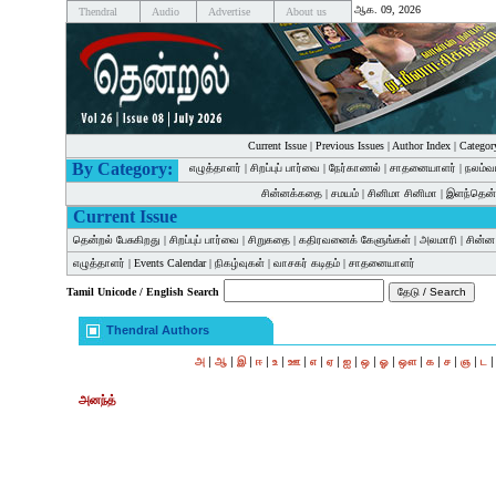
ஆக. 09, 2026
Thendral
Audio
Advertise
About us
Current Issue
|
Previous Issues
|
Author Index
|
Categor
By Category:
எழுத்தாளர்
|
சிறப்புப் பார்வை
|
நேர்காணல்
|
சாதனையாளர்
|
நலம்வ
சின்னக்கதை
|
சமயம்
|
சினிமா சினிமா
|
இளந்தென்
Current Issue
தென்றல் பேசுகிறது
|
சிறப்புப் பார்வை
|
சிறுகதை
|
கதிரவனைக் கேளுங்கள்
|
அலமாரி
|
சின்
எழுத்தாளர்
|
Events Calendar
|
நிகழ்வுகள்
|
வாசகர் கடிதம்
|
சாதனையாளர்
Tamil Unicode / English Search
Thendral Authors
|
|
|
|
|
|
|
|
|
|
|
|
|
|
|
அ
ஆ
இ
ஈ
உ
ஊ
எ
ஏ
ஐ
ஒ
ஓ
ஔ
க
ச
ஞ
ட
அனந்த்