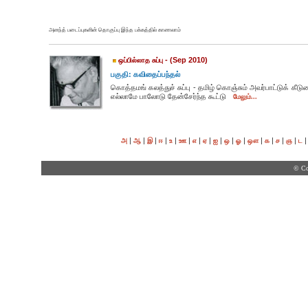
அனந்த் படைப்புகளின் தொகுப்பு இந்த பக்கத்தில் காணலாம்
- (Sep 2010)
ஒப்பில்லாத சுப்பு
பகுதி: கவிதைப்பந்தல்
கொத்தமங் கலத்துச் சுப்பு - தமிழ் கொஞ்சும் அவர்பாட்டுக் 
எல்லாமே பாலோடு தேன்சேர்ந்த கூட்டு
மேலும்...
|
|
|
|
|
|
|
|
|
|
|
|
|
|
|
அ
ஆ
இ
ஈ
உ
ஊ
எ
ஏ
ஐ
ஒ
ஓ
ஔ
க
ச
ஞ
ட
© Co