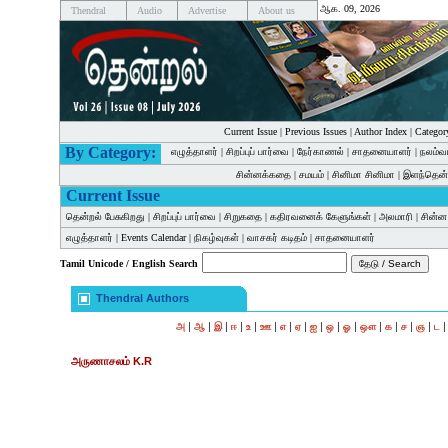
ஆக. 09, 2026
Thendral
Audio
Advertise
About us
Current Issue
|
Previous Issues
|
Author Index
|
Categor
By Category:
எழுத்தாளர்
|
சிறப்புப் பார்வை
|
நேர்காணல்
|
சாதனையாளர்
|
நலம்வ
சின்னக்கதை
|
சமயம்
|
சினிமா சினிமா
|
இளந்தென்
Current Issue
தென்றல் பேசுகிறது
|
சிறப்புப் பார்வை
|
சிறுகதை
|
கதிரவனைக் கேளுங்கள்
|
அலமாரி
|
சின்
எழுத்தாளர்
|
Events Calendar
|
நிகழ்வுகள்
|
வாசகர் கடிதம்
|
சாதனையாளர்
Tamil Unicode / English Search
Thendral Authors
|
|
|
|
|
|
|
|
|
|
|
|
|
|
|
அ
ஆ
இ
ஈ
உ
ஊ
எ
ஏ
ஐ
ஒ
ஓ
ஔ
க
ச
ஞ
ட
அருணாசலம் K.R