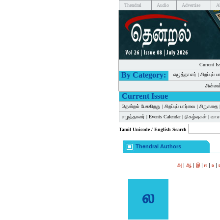
Thendral
Audio
Advertise
A
Current Is
By Category:
எழுத்தாளர்
|
சிறப்புப் 
சின்ன
Current Issue
தென்றல் பேசுகிறது
|
சிறப்புப் பார்வை
|
சிறுகதை
எழுத்தாளர்
|
Events Calendar
|
நிகழ்வுகள்
|
வாசக
Tamil Unicode / English Search
Thendral Authors
|
|
|
|
|
அ
ஆ
இ
ஈ
உ
ல