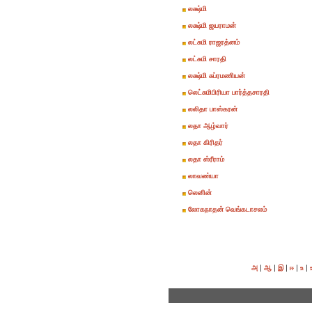
லக்ஷ்மி
லக்ஷ்மி ஜயராமன்
லட்சுமி ராஜரத்னம்
லட்சுமி சாரதி
லக்ஷ்மி சுப்ரமணியன்
லெட்சுமிபிரியா பார்த்தசாரதி
லலிதா பாஸ்கரன்
லதா ஆழ்வார்
லதா கிரிதர்
லதா ஸ்ரீராம்
லாவண்யா
லெனின்
லோகநாதன் வெங்கடாசலம்
|
|
|
|
|
அ
ஆ
இ
ஈ
உ