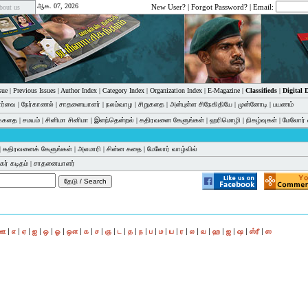
ஆக. 07, 2026
New User?
|
Forgot Password?
| Email:
bout us
sue
|
Previous Issues
|
Author Index
|
Category Index
|
Organization Index
|
E-Magazine
|
Classifieds
|
Digital
பார்வை
|
நேர்காணல்
|
சாதனையாளர்
|
நலம்வாழ
|
சிறுகதை
|
அன்புள்ள சிநேகிதியே
|
முன்னோடி
|
பயணம்
க்கதை
|
சமயம்
|
சினிமா சினிமா
|
இளந்தென்றல்
|
கதிரவனை கேளுங்கள்
|
ஹரிமொழி
|
நிகழ்வுகள்
|
மேலோர் 
|
கதிரவனைக் கேளுங்கள்
|
அலமாரி
|
சின்ன கதை
|
மேலோர் வாழ்வில்
ர் கடிதம்
|
சாதனையாளர்
|
|
|
|
|
|
|
|
|
|
|
|
|
|
|
|
|
|
|
|
|
|
|
ஊ
எ
ஏ
ஐ
ஒ
ஓ
ஔ
க
ச
ஞ
ட
த
ந
ப
ம
ய
ர
ல
வ
ஹ
ஜ
ஷ
ஸ்ரீ
ஸ