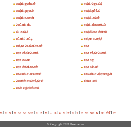
லக்ஷ்மி ஐயங்கார்
லஷ்மி ஜெகதீஷ்
லக்ஷ்மி முநுகூர்
லக்ஷ்மிமூர்த்தி
லக்ஷ்மி ரமணன்
லக்ஷ்மி சங்கர்
லெட்சுமி சுப்பு
லஷ்மி சுப்ரமணியம்
வி. லக்ஷ்மி
லக்ஷ்மிப்ரபா ஸ்ரீராம்
லட்சுமிப் பாட்டி
லலிதா ஆனந்த்
லலிதா வெங்கட்ராமன்
லதா
லதா சந்திரமௌலி
லதா சந்திரமெளலி
லதா கலகா
லதா ரகு
லதா ஸ்ரீனிவாசன்
லதா வர்மன்
லாவண்யா சரவணன்
லாவண்யா சுந்தரராஜன்
லெனின் ராமச்சந்திரன்
லியோ பால்
லாஸ் ஏஞ்சல்ஸ் ராம்
|
|
|
|
|
|
|
|
|
|
|
|
|
|
|
|
|
|
|
|
|
|
|
ஊ
எ
ஏ
ஐ
ஒ
ஓ
ஔ
க
ச
ஞ
ட
த
ந
ப
ம
ய
ர
ல
வ
ஹ
ஜ
ஷ
ஸ்ரீ
ஸ
© Copyright 2020 Tamilonline