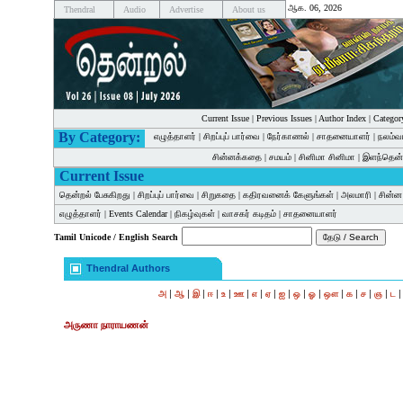
ஆக. 06, 2026
Thendral
Audio
Advertise
About us
Current Issue
|
Previous Issues
|
Author Index
|
Categor
By Category:
எழுத்தாளர்
|
சிறப்புப் பார்வை
|
நேர்காணல்
|
சாதனையாளர்
|
நலம்வ
சின்னக்கதை
|
சமயம்
|
சினிமா சினிமா
|
இளந்தென்
Current Issue
தென்றல் பேசுகிறது
|
சிறப்புப் பார்வை
|
சிறுகதை
|
கதிரவனைக் கேளுங்கள்
|
அலமாரி
|
சின்
எழுத்தாளர்
|
Events Calendar
|
நிகழ்வுகள்
|
வாசகர் கடிதம்
|
சாதனையாளர்
Tamil Unicode / English Search
Thendral Authors
|
|
|
|
|
|
|
|
|
|
|
|
|
|
|
அ
ஆ
இ
ஈ
உ
ஊ
எ
ஏ
ஐ
ஒ
ஓ
ஔ
க
ச
ஞ
ட
அருணா நாராயணன்