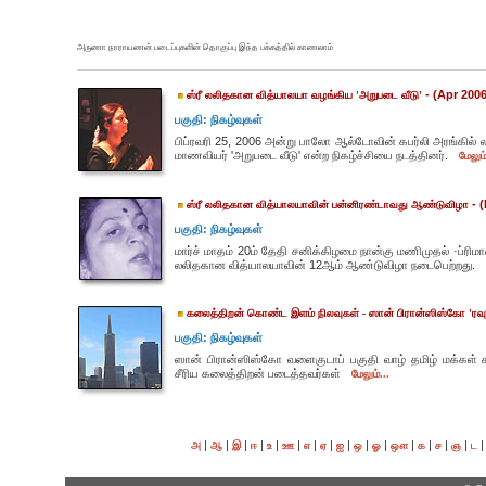
அருணா நாராயணன் படைப்புகளின் தொகுப்பு இந்த பக்கத்தில் காணலாம்
- (Apr 2006
ஸ்ரீ லலிதகான வித்யாலயா வழங்கிய 'அறுபடை வீடு'
பகுதி: நிகழ்வுகள்
பிப்ரவரி 25, 2006 அன்று பாலோ ஆல்டோவின் கபர்லி அரங்கில் 
மாணவியர் 'அறுபடை வீடு' என்ற நிகழ்ச்சியை நடத்தினர்.
மேலும்
- 
ஸ்ரீ லலிதகான வித்யாலயாவின் பன்னிரண்டாவது ஆண்டுவிழா
பகுதி: நிகழ்வுகள்
மார்ச் மாதம் 20ம் தேதி சனிக்கிழமை நான்கு மணிமுதல் ·ப்ரிமாண
லலிதகான வித்யாலயாவின் 12ஆம் ஆண்டுவிழா நடைபெற்றது.
கலைத்திறன் கொண்ட இளம் நிலவுகள் - ஸான் பிரான்ஸிஸ்கோ 'ரவுண
பகுதி: நிகழ்வுகள்
ஸான் பிரான்ஸிஸ்கோ வளைகுடாப் பகுதி வாழ் தமிழ் மக்கள் க
சீரிய கலைத்திறன் படைத்தவர்கள்
மேலும்...
|
|
|
|
|
|
|
|
|
|
|
|
|
|
|
அ
ஆ
இ
ஈ
உ
ஊ
எ
ஏ
ஐ
ஒ
ஓ
ஔ
க
ச
ஞ
ட