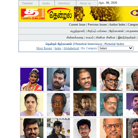
ஆக. 08, 2026
Thendral
Audio
Advertise
About us
Current Issue
|
Previous Issues
|
Author Index
|
Categor
எழுத்தாளர்
|
சிறப்புப் பார்வை
|
நேர்காணல்
|
சாதனைய
சின்னக்கதை
|
சமயம்
|
சினிமா சினிமா
|
இளந்தென்றல்
தென்றல் நேர்காணல் (Thendral Interviews)
|
Pictorial Index
Most Recent
|
Index
|
Alphabetical
| By Category