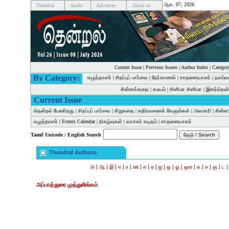
ஆக. 07, 2026
Thendral
Audio
Advertise
About us
Current Issue
|
Previous Issues
|
Author Index
|
Categor
By Category:
எழுத்தாளர்
|
சிறப்புப் பார்வை
|
நேர்காணல்
|
சாதனையாளர்
|
நலம்வ
சின்னக்கதை
|
சமயம்
|
சினிமா சினிமா
|
இளந்தென்
Current Issue
தென்றல் பேசுகிறது
|
சிறப்புப் பார்வை
|
சிறுகதை
|
கதிரவனைக் கேளுங்கள்
|
அலமாரி
|
சின்
எழுத்தாளர்
|
Events Calendar
|
நிகழ்வுகள்
|
வாசகர் கடிதம்
|
சாதனையாளர்
Tamil Unicode / English Search
Thendral Authors
|
|
|
|
|
|
|
|
|
|
|
|
|
|
|
அ
ஆ
இ
ஈ
உ
ஊ
எ
ஏ
ஐ
ஒ
ஓ
ஔ
க
ச
ஞ
ட
அப்பாத்துரை முத்துலிங்கம்