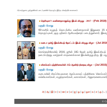
அப்பாத்துரை முத்துலிங்கம் படைப்புகளின் தொகுப்பு இந்த பக்கத்தில் காணலாம்
- (Feb 2018)
தெரியுமா?: வண்ணதாசனுக்கு இயல் விருது - 2017
பகுதி: பொது
60-களில் எழுதத் தொடங்கிய வண்ணதாசன் இதுவரை 15 சிற
தொகுப்புகள், ஒரு புதினம் ஆகியவற்றைப் படைத்துள்ளார். இவர
- (Jul 201
கனடா தமிழ் இலக்கியத் தோட்டம்: இயல் விருது விழா
பகுதி: பொது
ரொறொன்ரோவில் 2016, ஜூன் 18ம் தேதி தமிழ் இலக்கியத் த
நடைபெற்றது. வாழ்நாள் சாதனைக்கான இயல்விருது திரு. இ. மயூ
- (Jul 2015)
விளம்பரம் பத்திரிகையின் 25ம் ஆண்டு நிறைவு விழா
பகுதி: பொது
கனடாவின் மிகப்பிரபலமான ஆரம்பகாலப் பத்திரிகை 'விளம்
கல்வியாளர்கள், எழுத்தாளர்கள், வாசகர்கள், அனுசரணையாளர்
|
|
|
|
|
|
|
|
|
|
|
|
|
|
|
அ
ஆ
இ
ஈ
உ
ஊ
எ
ஏ
ஐ
ஒ
ஓ
ஔ
க
ச
ஞ
ட
© Co