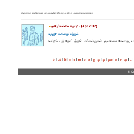
அனுராதா சாயிநாதன் படைப்புகளின் தொகுப்பு இந்த பக்கத்தில் காணலாம்
- (Apr 2012)
தமிழ்ப் பள்ளிச் சிறார்!
பகுதி: கவிதைப்பந்தல்
செர்ரிப்பழத் தோட்டத்தில் மாங்கன்றுகள். குயிலிசை கேளாத, விய
|
|
|
|
|
|
|
|
|
|
|
|
|
|
|
அ
ஆ
இ
ஈ
உ
ஊ
எ
ஏ
ஐ
ஒ
ஓ
ஔ
க
ச
ஞ
ட
© Co