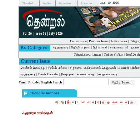
ஆக. 10, 2026
Thendral
Audio
Advertise
About us
Current Issue
|
Previous Issues
|
Author Index
|
Categor
By Category:
எழுத்தாளர்
|
சிறப்புப் பார்வை
|
நேர்காணல்
|
சாதனையாளர்
|
நலம்வ
சின்னக்கதை
|
சமயம்
|
சினிமா சினிமா
|
இளந்தென்
Current Issue
தென்றல் பேசுகிறது
|
சிறப்புப் பார்வை
|
சிறுகதை
|
கதிரவனைக் கேளுங்கள்
|
அலமாரி
|
சின்
எழுத்தாளர்
|
Events Calendar
|
நிகழ்வுகள்
|
வாசகர் கடிதம்
|
சாதனையாளர்
Tamil Unicode / English Search
Thendral Authors
|
|
|
|
|
|
|
|
|
|
|
|
|
|
|
அ
ஆ
இ
ஈ
உ
ஊ
எ
ஏ
ஐ
ஒ
ஓ
ஔ
க
ச
ஞ
ட
அனுராதா சாயிநாதன்