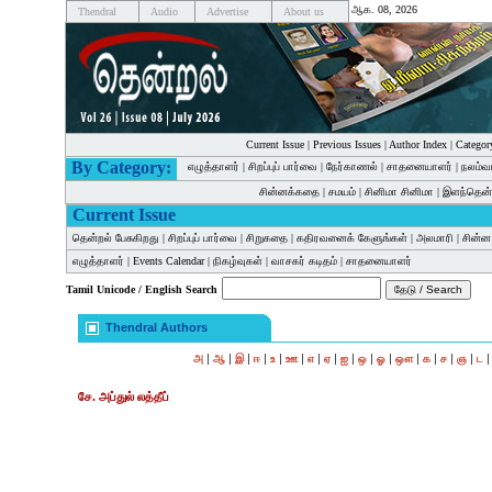
ஆக. 08, 2026
Thendral
Audio
Advertise
About us
Current Issue
|
Previous Issues
|
Author Index
|
Categor
By Category:
எழுத்தாளர்
|
சிறப்புப் பார்வை
|
நேர்காணல்
|
சாதனையாளர்
|
நலம்வ
சின்னக்கதை
|
சமயம்
|
சினிமா சினிமா
|
இளந்தென்
Current Issue
தென்றல் பேசுகிறது
|
சிறப்புப் பார்வை
|
சிறுகதை
|
கதிரவனைக் கேளுங்கள்
|
அலமாரி
|
சின்
எழுத்தாளர்
|
Events Calendar
|
நிகழ்வுகள்
|
வாசகர் கடிதம்
|
சாதனையாளர்
Tamil Unicode / English Search
Thendral Authors
|
|
|
|
|
|
|
|
|
|
|
|
|
|
|
அ
ஆ
இ
ஈ
உ
ஊ
எ
ஏ
ஐ
ஒ
ஓ
ஔ
க
ச
ஞ
ட
சே. அப்துல் லத்தீப்