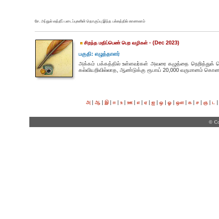
சே. அப்துல் லத்தீப் படைப்புகளின் தொகுப்பு இந்த பக்கத்தில் காணலாம்
- (Dec 2023)
சிறந்த மதிப்பெண் பெற வழிகள்
பகுதி: எழுத்தாளர்
அக்கம் பக்கத்தில் உள்ளவர்கள் அவரை கழுத்தை நெறித்துக்
கல்வியறிவில்லாத, ஆண்டுக்கு ரூபாய் 20,000 வருமானம் கொண்
|
|
|
|
|
|
|
|
|
|
|
|
|
|
|
அ
ஆ
இ
ஈ
உ
ஊ
எ
ஏ
ஐ
ஒ
ஓ
ஔ
க
ச
ஞ
ட
© Co