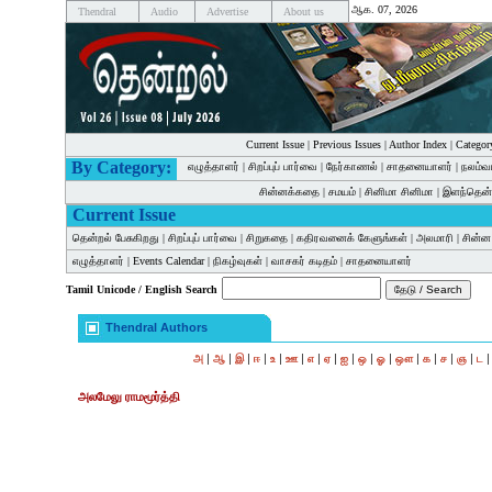
ஆக. 07, 2026
Thendral
Audio
Advertise
About us
Current Issue
|
Previous Issues
|
Author Index
|
Categor
By Category:
எழுத்தாளர்
|
சிறப்புப் பார்வை
|
நேர்காணல்
|
சாதனையாளர்
|
நலம்வ
சின்னக்கதை
|
சமயம்
|
சினிமா சினிமா
|
இளந்தென்
Current Issue
தென்றல் பேசுகிறது
|
சிறப்புப் பார்வை
|
சிறுகதை
|
கதிரவனைக் கேளுங்கள்
|
அலமாரி
|
சின்
எழுத்தாளர்
|
Events Calendar
|
நிகழ்வுகள்
|
வாசகர் கடிதம்
|
சாதனையாளர்
Tamil Unicode / English Search
Thendral Authors
|
|
|
|
|
|
|
|
|
|
|
|
|
|
|
அ
ஆ
இ
ஈ
உ
ஊ
எ
ஏ
ஐ
ஒ
ஓ
ஔ
க
ச
ஞ
ட
அலமேலு ராமமூர்த்தி