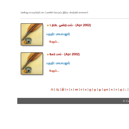
அலமேலு ராமமூர்த்தி படைப்புகளின் தொகுப்பு இந்த பக்கத்தில் காணலாம்
- (Apr 2002)
5 நிமிட பூண்டு ரசம்
பகுதி: மாயாபஜார்
மேலும்...
- (Apr 2002)
மோர் ரசம்
பகுதி: மாயாபஜார்
மேலும்...
|
|
|
|
|
|
|
|
|
|
|
|
|
|
|
அ
ஆ
இ
ஈ
உ
ஊ
எ
ஏ
ஐ
ஒ
ஓ
ஔ
க
ச
ஞ
ட
© Co