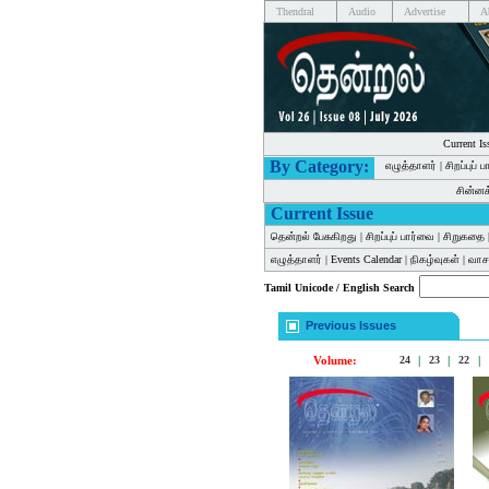
Thendral
Audio
Advertise
A
Current Is
By Category:
எழுத்தாளர்
|
சிறப்புப் 
சின்ன
Current Issue
தென்றல் பேசுகிறது
|
சிறப்புப் பார்வை
|
சிறுகதை
எழுத்தாளர்
|
Events Calendar
|
நிகழ்வுகள்
|
வாசக
Tamil Unicode / English Search
Previous Issues
Volume:
24
|
23
|
22
|