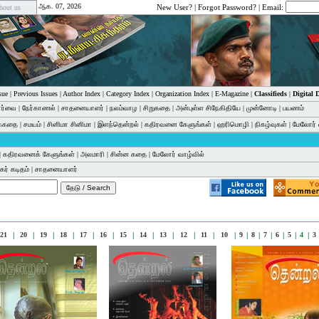
ஆக. 07, 2026
New User?
|
Forgot Password?
| Email:
bout us
sue
|
Previous Issues
|
Author Index
|
Category Index
|
Organization Index
|
E-Magazine
|
Classifieds
|
Digital
பார்வை
|
நேர்காணல்
|
சாதனையாளர்
|
நலம்வாழ
|
சிறுகதை
|
அன்புள்ள சிநேகிதியே
|
முன்னோடி
|
பயணம்
க்கதை
|
சமயம்
|
சினிமா சினிமா
|
இளந்தென்றல்
|
கதிரவனை கேளுங்கள்
|
ஹரிமொழி
|
நிகழ்வுகள்
|
மேலோர் 
|
கதிரவனைக் கேளுங்கள்
|
அலமாரி
|
சின்ன கதை
|
மேலோர் வாழ்வில்
ர் கடிதம்
|
சாதனையாளர்
21
|
20
|
19
|
18
|
17
|
16
|
15
|
14
|
13
|
12
|
11
|
10
|
9
|
8
|
7
|
6
|
5
|
4
|
3