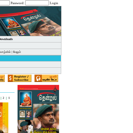
Password:
Login
 Downloads
வாழ்வில்
|
மேலும்
|
2
|
1