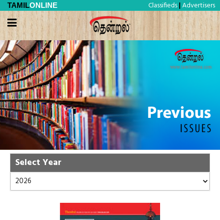
Classifieds
Advertisers
TAMIL
ONLINE
|
Select Year