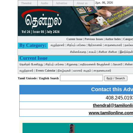
ஆக. 06, 2026
Thendral
Audio
Advertise
About us
Current Issue
|
Previous Issues
|
Author Index
|
Categor
By Category:
எழுத்தாளர்
|
சிறப்புப் பார்வை
|
நேர்காணல்
|
சாதனையாளர்
|
நலம்வ
சின்னக்கதை
|
சமயம்
|
சினிமா சினிமா
|
இளந்தென்
Current Issue
தென்றல் பேசுகிறது
|
சிறப்புப் பார்வை
|
சிறுகதை
|
கதிரவனைக் கேளுங்கள்
|
அலமாரி
|
சின்
எழுத்தாளர்
|
Events Calendar
|
நிகழ்வுகள்
|
வாசகர் கடிதம்
|
சாதனையாளர்
Tamil Unicode / English Search
Contact this Adv
408.245.019
thendral@tamilonl
www.tamilonline.com