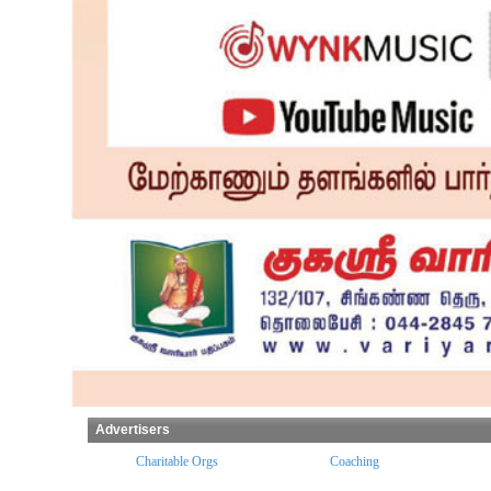
Advertisers
ples
Charitable Orgs
Coaching