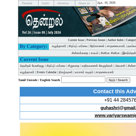
ஆக. 10, 2026
Thendral
Audio
Advertise
About us
Current Issue
|
Previous Issues
|
Author Index
|
Categor
By Category:
எழுத்தாளர்
|
சிறப்புப் பார்வை
|
நேர்காணல்
|
சாதனையாளர்
|
நலம்வ
சின்னக்கதை
|
சமயம்
|
சினிமா சினிமா
|
இளந்தென்
Current Issue
தென்றல் பேசுகிறது
|
சிறப்புப் பார்வை
|
சிறுகதை
|
கதிரவனைக் கேளுங்கள்
|
அலமாரி
|
சின்
எழுத்தாளர்
|
Events Calendar
|
நிகழ்வுகள்
|
வாசகர் கடிதம்
|
சாதனையாளர்
Tamil Unicode / English Search
Contact this Adv
+91 44 28457
guhashri@gmail
www.variyarswami