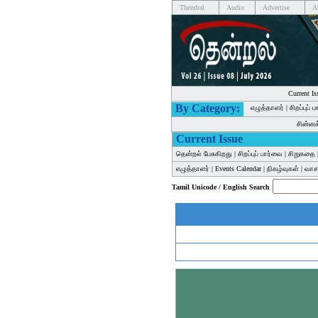
Thendral
Audio
Advertise
A
Current Is
By Category:
எழுத்தாளர்
|
சிறப்புப் 
சின்ன
Current Issue
தென்றல் பேசுகிறது
|
சிறப்புப் பார்வை
|
சிறுகதை
எழுத்தாளர்
|
Events Calendar
|
நிகழ்வுகள்
|
வாசக
Tamil Unicode / English Search