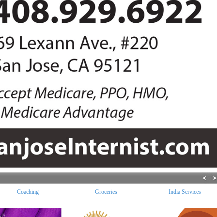
Coaching
Groceries
India Services