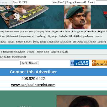
ஆக. 08, 2026
New User?
|
Forgot Password?
| Email:
bout us
sue
|
Previous Issues
|
Author Index
|
Category Index
|
Organization Index
|
E-Magazine
|
Classifieds
|
Digital
பார்வை
|
நேர்காணல்
|
சாதனையாளர்
|
நலம்வாழ
|
சிறுகதை
|
அன்புள்ள சிநேகிதியே
|
முன்னோடி
|
பயணம்
க்கதை
|
சமயம்
|
சினிமா சினிமா
|
இளந்தென்றல்
|
கதிரவனை கேளுங்கள்
|
ஹரிமொழி
|
நிகழ்வுகள்
|
மேலோர் 
|
கதிரவனைக் கேளுங்கள்
|
அலமாரி
|
சின்ன கதை
|
மேலோர் வாழ்வில்
ர் கடிதம்
|
சாதனையாளர்
Contact this Advertiser
408.929.6922
www.sanjoseinternist.com