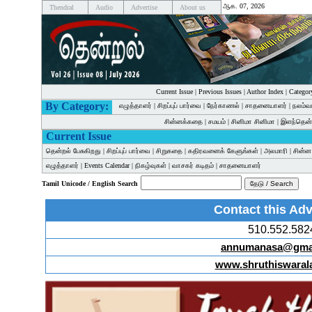
ஆக. 07, 2026
Thendral
Audio
Advertise
About us
Current Issue
|
Previous Issues
|
Author Index
|
Categor
By Category:
எழுத்தாளர்
|
சிறப்புப் பார்வை
|
நேர்காணல்
|
சாதனையாளர்
|
நலம்வ
சின்னக்கதை
|
சமயம்
|
சினிமா சினிமா
|
இளந்தென்
Current Issue
தென்றல் பேசுகிறது
|
சிறப்புப் பார்வை
|
சிறுகதை
|
கதிரவனைக் கேளுங்கள்
|
அலமாரி
|
சின்
எழுத்தாளர்
|
Events Calendar
|
நிகழ்வுகள்
|
வாசகர் கடிதம்
|
சாதனையாளர்
Tamil Unicode / English Search
Contact this Adv
510.552.582
annumanasa@gma
www.shruthiswaral