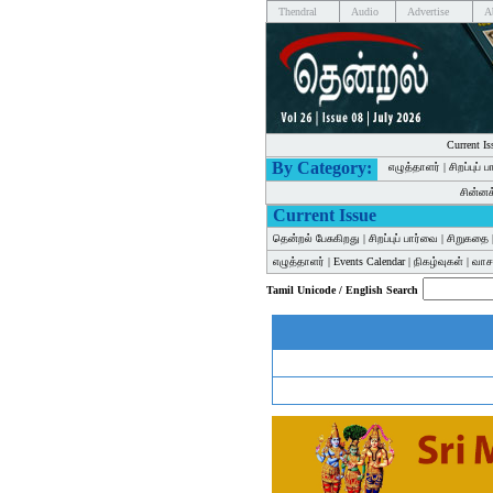
Thendral
Audio
Advertise
A
Current Is
By Category:
எழுத்தாளர்
|
சிறப்புப் 
சின்ன
Current Issue
தென்றல் பேசுகிறது
|
சிறப்புப் பார்வை
|
சிறுகதை
எழுத்தாளர்
|
Events Calendar
|
நிகழ்வுகள்
|
வாசக
Tamil Unicode / English Search