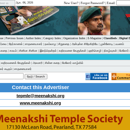
ஆக. 06, 2026
New User?
|
Forgot Password?
| Email:
bout us
sue
|
Previous Issues
|
Author Index
|
Category Index
|
Organization Index
|
E-Magazine
|
Classifieds
|
Digital
பார்வை
|
நேர்காணல்
|
சாதனையாளர்
|
நலம்வாழ
|
சிறுகதை
|
அன்புள்ள சிநேகிதியே
|
முன்னோடி
|
பயணம்
க்கதை
|
சமயம்
|
சினிமா சினிமா
|
இளந்தென்றல்
|
கதிரவனை கேளுங்கள்
|
ஹரிமொழி
|
நிகழ்வுகள்
|
மேலோர் 
|
கதிரவனைக் கேளுங்கள்
|
அலமாரி
|
சின்ன கதை
|
மேலோர் வாழ்வில்
ர் கடிதம்
|
சாதனையாளர்
Contact this Advertiser
tepmle@meenakshi.org
www.meenakshi.org