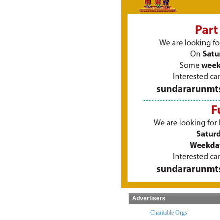
Advertisers
x Preparers
Temples
Charitable Orgs