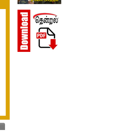
Insurance
IT Training & Placements
Jewelers