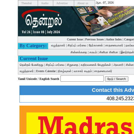
ஆக. 07, 2026
Thendral
Audio
Advertise
About us
Current Issue
|
Previous Issues
|
Author Index
|
Categor
By Category:
எழுத்தாளர்
|
சிறப்புப் பார்வை
|
நேர்காணல்
|
சாதனையாளர்
|
நலம்வ
சின்னக்கதை
|
சமயம்
|
சினிமா சினிமா
|
இளந்தென்
Current Issue
தென்றல் பேசுகிறது
|
சிறப்புப் பார்வை
|
சிறுகதை
|
கதிரவனைக் கேளுங்கள்
|
அலமாரி
|
சின்
எழுத்தாளர்
|
Events Calendar
|
நிகழ்வுகள்
|
வாசகர் கடிதம்
|
சாதனையாளர்
Tamil Unicode / English Search
Contact this Adv
408.245.232