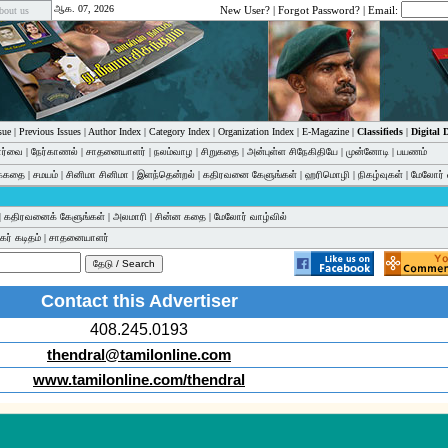
ஆக. 07, 2026
New User?
|
Forgot Password?
| Email:
bout us
sue
|
Previous Issues
|
Author Index
|
Category Index
|
Organization Index
|
E-Magazine
|
Classifieds
|
Digital
பார்வை
|
நேர்காணல்
|
சாதனையாளர்
|
நலம்வாழ
|
சிறுகதை
|
அன்புள்ள சிநேகிதியே
|
முன்னோடி
|
பயணம்
க்கதை
|
சமயம்
|
சினிமா சினிமா
|
இளந்தென்றல்
|
கதிரவனை கேளுங்கள்
|
ஹரிமொழி
|
நிகழ்வுகள்
|
மேலோர் 
|
கதிரவனைக் கேளுங்கள்
|
அலமாரி
|
சின்ன கதை
|
மேலோர் வாழ்வில்
ர் கடிதம்
|
சாதனையாளர்
Contact this Advertiser
408.245.0193
thendral@tamilonline.com
www.tamilonline.com/thendral