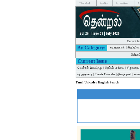
Thendral
Audio
Advertise
A
Current Is
By Category:
எழுத்தாளர்
|
சிறப்புப் 
சின்ன
Current Issue
தென்றல் பேசுகிறது
|
சிறப்புப் பார்வை
|
சிறுகதை
எழுத்தாளர்
|
Events Calendar
|
நிகழ்வுகள்
|
வாசக
Tamil Unicode / English Search