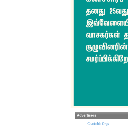
Advertisers
x Preparers
Temples
Charitable Orgs