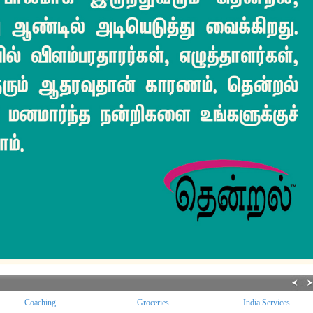
Coaching
Groceries
India Services