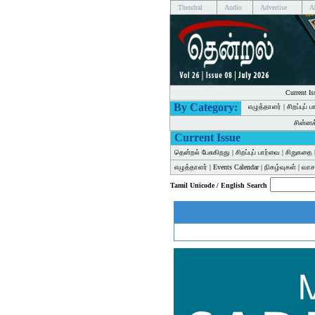
Thendral
Audio
Advertise
A
Current Is
By Category:
எழுத்தாளர்
|
சிறப்புப் 
சின்ன
Current Issue
தென்றல் பேசுகிறது
|
சிறப்புப் பார்வை
|
சிறுகதை
எழுத்தாளர்
|
Events Calendar
|
நிகழ்வுகள்
|
வாசக
Tamil Unicode / English Search