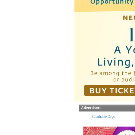
Advertisers
x Preparers
Temples
Charitable Orgs