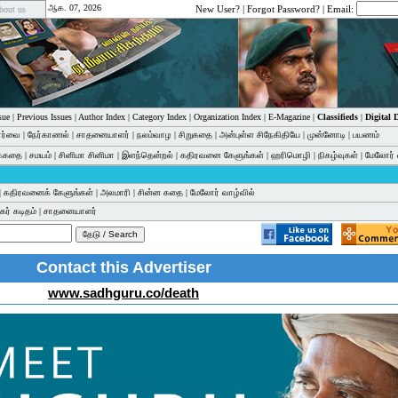
ஆக. 07, 2026
New User?
|
Forgot Password?
| Email:
bout us
sue
|
Previous Issues
|
Author Index
|
Category Index
|
Organization Index
|
E-Magazine
|
Classifieds
|
Digital
பார்வை
|
நேர்காணல்
|
சாதனையாளர்
|
நலம்வாழ
|
சிறுகதை
|
அன்புள்ள சிநேகிதியே
|
முன்னோடி
|
பயணம்
க்கதை
|
சமயம்
|
சினிமா சினிமா
|
இளந்தென்றல்
|
கதிரவனை கேளுங்கள்
|
ஹரிமொழி
|
நிகழ்வுகள்
|
மேலோர் 
|
கதிரவனைக் கேளுங்கள்
|
அலமாரி
|
சின்ன கதை
|
மேலோர் வாழ்வில்
ர் கடிதம்
|
சாதனையாளர்
Contact this Advertiser
www.sadhguru.co/death