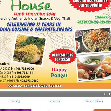
Coaching
Groceries
India Services