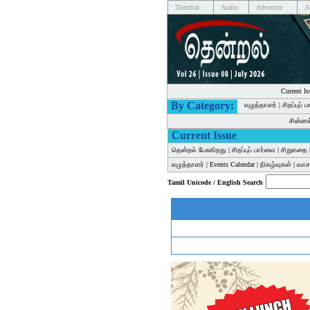
Thendral
Audio
Advertise
A
Current Is
By Category:
எழுத்தாளர்
|
சிறப்புப் 
சின்ன
Current Issue
தென்றல் பேசுகிறது
|
சிறப்புப் பார்வை
|
சிறுகதை
எழுத்தாளர்
|
Events Calendar
|
நிகழ்வுகள்
|
வாசக
Tamil Unicode / English Search