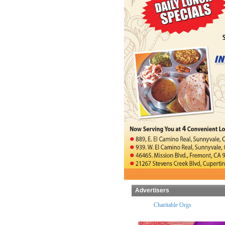
Advertisers
x Preparers
Temples
Charitable Orgs