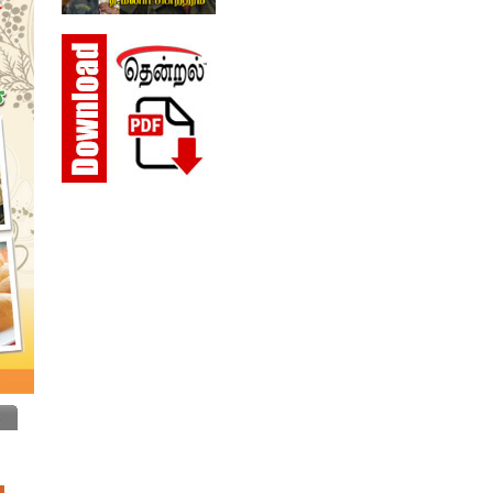
Insurance
IT Training & Placements
Jewelers