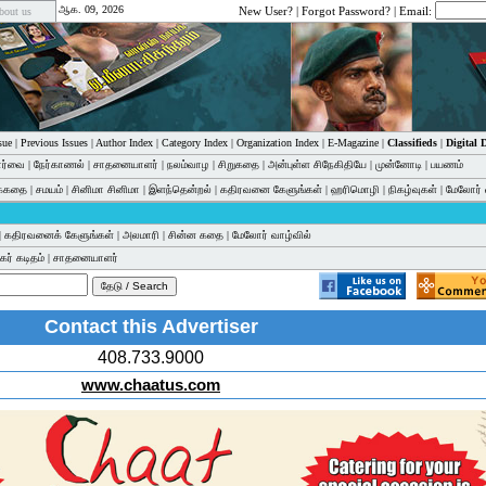
ஆக. 09, 2026
New User?
|
Forgot Password?
| Email:
bout us
sue
|
Previous Issues
|
Author Index
|
Category Index
|
Organization Index
|
E-Magazine
|
Classifieds
|
Digital
பார்வை
|
நேர்காணல்
|
சாதனையாளர்
|
நலம்வாழ
|
சிறுகதை
|
அன்புள்ள சிநேகிதியே
|
முன்னோடி
|
பயணம்
க்கதை
|
சமயம்
|
சினிமா சினிமா
|
இளந்தென்றல்
|
கதிரவனை கேளுங்கள்
|
ஹரிமொழி
|
நிகழ்வுகள்
|
மேலோர் 
|
கதிரவனைக் கேளுங்கள்
|
அலமாரி
|
சின்ன கதை
|
மேலோர் வாழ்வில்
ர் கடிதம்
|
சாதனையாளர்
Contact this Advertiser
408.733.9000
www.chaatus.com