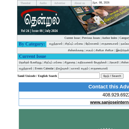
ஆக. 08, 2026
Thendral
Audio
Advertise
About us
Current Issue
|
Previous Issues
|
Author Index
|
Categor
By Category:
எழுத்தாளர்
|
சிறப்புப் பார்வை
|
நேர்காணல்
|
சாதனையாளர்
|
நலம்வ
சின்னக்கதை
|
சமயம்
|
சினிமா சினிமா
|
இளந்தென்
Current Issue
தென்றல் பேசுகிறது
|
சிறப்புப் பார்வை
|
சிறுகதை
|
கதிரவனைக் கேளுங்கள்
|
அலமாரி
|
சின்
எழுத்தாளர்
|
Events Calendar
|
நிகழ்வுகள்
|
வாசகர் கடிதம்
|
சாதனையாளர்
Tamil Unicode / English Search
Contact this Adv
408.929.692
www.sanjoseintern