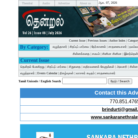
ஆக. 07, 2026
Thendral
Audio
Advertise
About us
Current Issue
|
Previous Issues
|
Author Index
|
Categor
By Category:
எழுத்தாளர்
|
சிறப்புப் பார்வை
|
நேர்காணல்
|
சாதனையாளர்
|
நலம்வ
சின்னக்கதை
|
சமயம்
|
சினிமா சினிமா
|
இளந்தென்
Current Issue
தென்றல் பேசுகிறது
|
சிறப்புப் பார்வை
|
சிறுகதை
|
கதிரவனைக் கேளுங்கள்
|
அலமாரி
|
சின்
எழுத்தாளர்
|
Events Calendar
|
நிகழ்வுகள்
|
வாசகர் கடிதம்
|
சாதனையாளர்
Tamil Unicode / English Search
Contact this Adv
770.851.476
brindurti@gmail
www.sankaranethrala