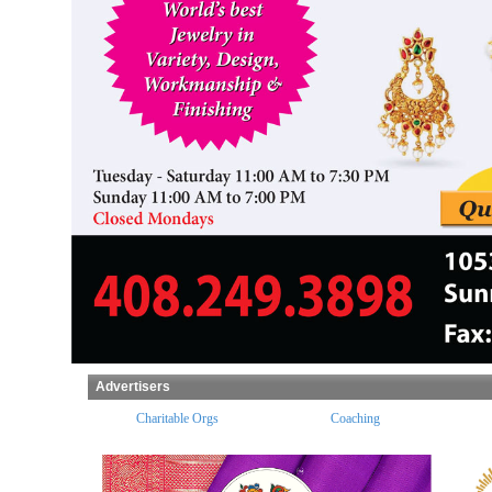
Advertisers
ples
Charitable Orgs
Coaching