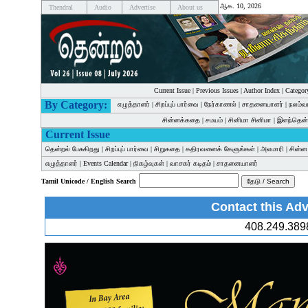
ஆக. 10, 2026
Thendral
Audio
Advertise
About us
Current Issue
|
Previous Issues
|
Author Index
|
Categor
By Category:
எழுத்தாளர்
|
சிறப்புப் பார்வை
|
நேர்காணல்
|
சாதனையாளர்
|
நலம்வ
சின்னக்கதை
|
சமயம்
|
சினிமா சினிமா
|
இளந்தென்
Current Issue
தென்றல் பேசுகிறது
|
சிறப்புப் பார்வை
|
சிறுகதை
|
கதிரவனைக் கேளுங்கள்
|
அலமாரி
|
சின்
எழுத்தாளர்
|
Events Calendar
|
நிகழ்வுகள்
|
வாசகர் கடிதம்
|
சாதனையாளர்
Tamil Unicode / English Search
Contact this Adv
408.249.389