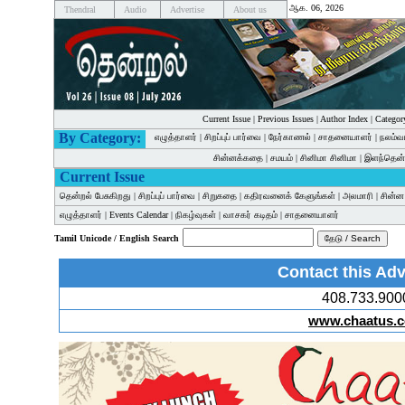
ஆக. 06, 2026
Thendral
Audio
Advertise
About us
Current Issue
|
Previous Issues
|
Author Index
|
Categor
By Category:
எழுத்தாளர்
|
சிறப்புப் பார்வை
|
நேர்காணல்
|
சாதனையாளர்
|
நலம்வ
சின்னக்கதை
|
சமயம்
|
சினிமா சினிமா
|
இளந்தென்
Current Issue
தென்றல் பேசுகிறது
|
சிறப்புப் பார்வை
|
சிறுகதை
|
கதிரவனைக் கேளுங்கள்
|
அலமாரி
|
சின்
எழுத்தாளர்
|
Events Calendar
|
நிகழ்வுகள்
|
வாசகர் கடிதம்
|
சாதனையாளர்
Tamil Unicode / English Search
Contact this Adv
408.733.900
www.chaatus.