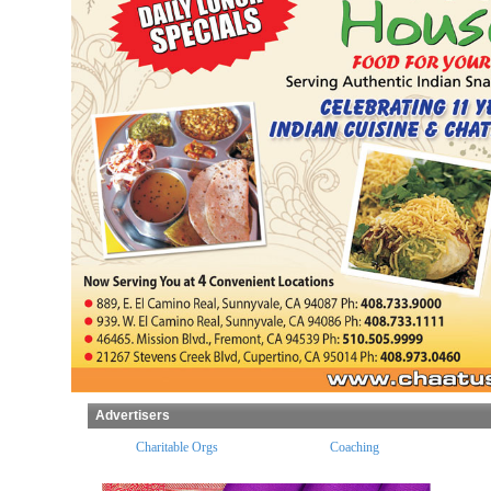
Advertisers
ples
Charitable Orgs
Coaching