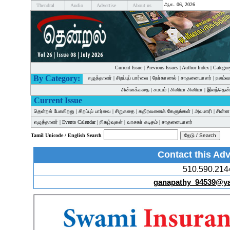
ஆக. 06, 2026
Thendral
Audio
Advertise
About us
Current Issue
|
Previous Issues
|
Author Index
|
Categor
By Category:
எழுத்தாளர்
|
சிறப்புப் பார்வை
|
நேர்காணல்
|
சாதனையாளர்
|
நலம்வ
சின்னக்கதை
|
சமயம்
|
சினிமா சினிமா
|
இளந்தென்
Current Issue
தென்றல் பேசுகிறது
|
சிறப்புப் பார்வை
|
சிறுகதை
|
கதிரவனைக் கேளுங்கள்
|
அலமாரி
|
சின்
எழுத்தாளர்
|
Events Calendar
|
நிகழ்வுகள்
|
வாசகர் கடிதம்
|
சாதனையாளர்
Tamil Unicode / English Search
Contact this Adv
510.590.214
ganapathy_94539@y