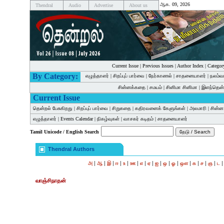
ஆக. 09, 2026
Thendral
Audio
Advertise
About us
Current Issue
|
Previous Issues
|
Author Index
|
Categor
By Category:
எழுத்தாளர்
|
சிறப்புப் பார்வை
|
நேர்காணல்
|
சாதனையாளர்
|
நலம்வ
சின்னக்கதை
|
சமயம்
|
சினிமா சினிமா
|
இளந்தென்
Current Issue
தென்றல் பேசுகிறது
|
சிறப்புப் பார்வை
|
சிறுகதை
|
கதிரவனைக் கேளுங்கள்
|
அலமாரி
|
சின்
எழுத்தாளர்
|
Events Calendar
|
நிகழ்வுகள்
|
வாசகர் கடிதம்
|
சாதனையாளர்
Tamil Unicode / English Search
Thendral Authors
|
|
|
|
|
|
|
|
|
|
|
|
|
|
|
அ
ஆ
இ
ஈ
உ
ஊ
எ
ஏ
ஐ
ஒ
ஓ
ஔ
க
ச
ஞ
ட
வாஞ்சிநாதன்