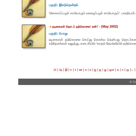
பகுதி: இளந்தென்றல்
'மிளகாய்ப்பழச் சாமியாரும் வாழைப்பழச் சாமியாரும்'. பாரதி
- (May 2002)
நடிகைகள் தொடர் தற்கொலை! ஏன்?
பகுதி: பொது
நடிகைகள் தற்கொலை செய்து கொள்வ தென்பது தொடர்கத
சந்தேகங்கள் வலுத்து, கடைசியில் 'காதல் தோல்வியில் தற்கொலை
|
|
|
|
|
|
|
|
|
|
|
|
|
|
|
அ
ஆ
இ
ஈ
உ
ஊ
எ
ஏ
ஐ
ஒ
ஓ
ஔ
க
ச
ஞ
ட
© Co