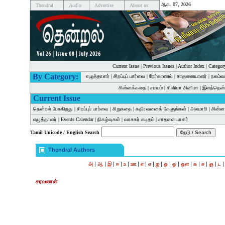
ஆக. 07, 2026
Thendral
Audio
Advertise
About us
Current Issue
|
Previous Issues
|
Author Index
|
Categor
By Category:
எழுத்தாளர்
|
சிறப்புப் பார்வை
|
நேர்காணல்
|
சாதனையாளர்
|
நலம்வ
சின்னக்கதை
|
சமயம்
|
சினிமா சினிமா
|
இளந்தென்
Current Issue
தென்றல் பேசுகிறது
|
சிறப்புப் பார்வை
|
சிறுகதை
|
கதிரவனைக் கேளுங்கள்
|
அலமாரி
|
சின்
எழுத்தாளர்
|
Events Calendar
|
நிகழ்வுகள்
|
வாசகர் கடிதம்
|
சாதனையாளர்
Tamil Unicode / English Search
Thendral Authors
|
|
|
|
|
|
|
|
|
|
|
|
|
|
|
அ
ஆ
இ
ஈ
உ
ஊ
எ
ஏ
ஐ
ஒ
ஓ
ஔ
க
ச
ஞ
ட
சரவணன்