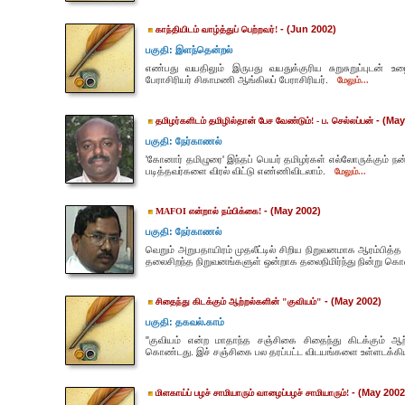
- (Jun 2002)
காந்தியிடம் வாழ்த்துப் பெற்றவர்!
பகுதி: இளந்தென்றல்
எண்பது வயதிலும் இருபது வயதுக்குரிய சுறுசுறுப்புடன் உழ
பேராசிரியர் சிகாமணி ஆங்கிலப் பேராசிரியர்.
மேலும்...
- (May
தமிழர்களிடம் தமிழில்தான் பேச வேண்டும்! - ப. செல்லப்பன்
பகுதி: நேர்காணல்
'கோனார் தமிழுரை' இந்தப் பெயர் தமிழர்கள் எல்லோருக்கும் நன
படித்தவர்களை விரல் விட்டு எண்ணிவிடலாம்.
மேலும்...
- (May 2002)
MAFOI என்றால் நம்பிக்கை!
பகுதி: நேர்காணல்
வெறும் அறுபதாயிரம் முதலீட்டில் சிறிய நிறுவனமாக ஆரம்பித்
தலைசிறந்த நிறுவனங்களுள் ஒன்றாக தலைநிமிர்ந்து நின்று கொண
- (May 2002)
சிதைந்து கிடக்கும் ஆற்றல்களின் "குவியம்"
பகுதி: தகவல்.காம்
"குவியம் என்ற மாதாந்த சஞ்சிகை சிதைந்து கிடக்கும் 
கொண்டது. இச் சஞ்சிகை பல தரப்பட்ட விடயங்களை உள்ளடக்கிய
- (May 2002
மிளகாய்ப் பழச் சாமியாரும் வாழைப்பழச் சாமியாரும்!