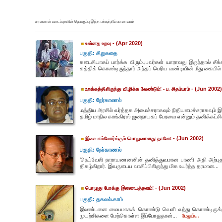
சரவணன் படைப்புகளின் தொகுப்பு இந்த பக்கத்தில் காணலாம்
- (Apr 2020)
உன்னத உறவு
பகுதி: சிறுகதை
கடைசியாகப் பார்க்க விரும்புபவர்கள் யாராவது இருந்தால் 
கத்திக் கொண்டிருந்தார் அந்தப் பெரிய வண்டியின் மீது கையி
- (Jun 2002)
உறக்கத்திலிருந்து விழிக்க வேண்டும்! - ப. சிதம்பரம்
பகுதி: நேர்காணல்
மத்திய அரசில் வர்த்தக அமைச்சராகவும் நிதியமைச்சராகவும் இருந
தமிழ் மாநில காங்கிரஸ் ஜனநாயகப் பேரவை என்னும் தனிக்கட்ச
- (Jun 2002)
இசை எல்லோர்க்கும் பொதுவானது தானே!
பகுதி: நேர்காணல்
‘நெய்வேலி நாராயணனனின் தனித்துவமான பாணி அதி அற்புதம
திகழ்கிறார். இவருடைய வாசிப்பிலிருந்து மிக உயர்ந்த தரமான...
- (Jun 2002)
பொழுது போக்கு இணையத்தளம்!
பகுதி: தகவல்.காம்
இலண்டனை மையமாகக் கொண்டு வெளி வந்து கொண்டிருக்கும் 
முயற்சிகளை மேற்கொள்ள இப்போதுதான்...
மேலும்...