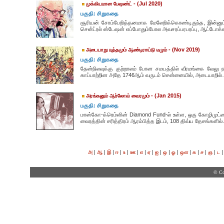
- (Jul 2020)
முக்கியமான பேஷண்ட்
பகுதி: சிறுகதை
சூரியன் சோம்பேறித்தனமாக மேலேறிக்கொண்டிருந்த, இன்னும
சென்ட்ரல் ஸ்டேஷன் எப்போதும்போல அவசரப்பரபரப்பு, ஆட்டோக்க
- (Nov 2019)
அடையாறு யுத்தமும் ஆண்டிராய்டு டீமும்
பகுதி: சிறுகதை
தேன்நிலவுக்கு குற்றாலம் போன சமயத்தில் வீரமங்கை வேலு நாச
காப்பாற்றின அதே 1746ஆம் வருடம் சென்னையில், அடையாறில்
- (Jan 2015)
அரங்கனும் ஆர்லோவ் வைரமும்
பகுதி: சிறுகதை
மாஸ்கோ-க்ரெம்ளின் Diamond Fund-ல் உள்ள, ஒரு கோழிமுட்டை
வைரத்தின் சரித்திரம் ஆரம்பித்த இடம், 108 திவ்ய தேசங்களில்.
|
|
|
|
|
|
|
|
|
|
|
|
|
|
|
அ
ஆ
இ
ஈ
உ
ஊ
எ
ஏ
ஐ
ஒ
ஓ
ஔ
க
ச
ஞ
ட
© Co