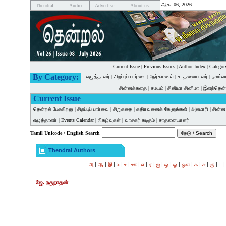
ஆக. 06, 2026
Thendral
Audio
Advertise
About us
Current Issue
|
Previous Issues
|
Author Index
|
Categor
By Category:
எழுத்தாளர்
|
சிறப்புப் பார்வை
|
நேர்காணல்
|
சாதனையாளர்
|
நலம்வ
சின்னக்கதை
|
சமயம்
|
சினிமா சினிமா
|
இளந்தென்
Current Issue
தென்றல் பேசுகிறது
|
சிறப்புப் பார்வை
|
சிறுகதை
|
கதிரவனைக் கேளுங்கள்
|
அலமாரி
|
சின்
எழுத்தாளர்
|
Events Calendar
|
நிகழ்வுகள்
|
வாசகர் கடிதம்
|
சாதனையாளர்
Tamil Unicode / English Search
Thendral Authors
|
|
|
|
|
|
|
|
|
|
|
|
|
|
|
அ
ஆ
இ
ஈ
உ
ஊ
எ
ஏ
ஐ
ஒ
ஓ
ஔ
க
ச
ஞ
ட
ஜே. ரகுநாதன்