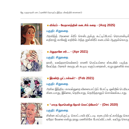
ஜே. ரகுநாதன் படைப்புகளின் தொகுப்பு இந்த பக்கத்தில் காணலாம்
- (Aug 2025)
விக்ரம் – வேதாளத்தின் கடைசிக் கதை
பகுதி: சிறுகதை
அரவிந்த் அவளை க்ரீம் சென்டருக்கு கூட்டிப்போய் ரொமான்டிக
எதிராஜ் காலேஜ் எதிரில் அந்த ஐஸ்கிரீம் கடையில் ஆளுக்கொரு டப
- (Apr 2021)
அதுதானே சரி…
பகுதி: சிறுகதை
நான், வசுந்தராவெல்லாம் ராணி மெய்யம்மை ஸ்கூலில் படித்
வேய்ந்த அரைச் சுவருடன் கூடிய வகுப்பறைகள், எழுபதுகளில் கவர
- (Feb 2021)
இரண்டு முட்டாள்கள்?
பகுதி: சிறுகதை
அகில இந்திய காவல்துறை விளையாட்டுப் போட்டி ஒன்றில் பெரியவ
கிடையாது, இல்லை, தெரியாது, தெரிந்தாலும் சொல்லக்கூடாது.
- (Dec 2020)
"பாரத தேசமென்று தோள் கொட்டுவோம்"
பகுதி: சிறுகதை
சின்ன சுப்புக்குட்டி கொட்டாவி விட்டபடி கடையில் உட்கார்ந்த
ஏதோ வேலை என்று நாலு மணிக்கே போய்விட்டான். வயிறு கொஞ்