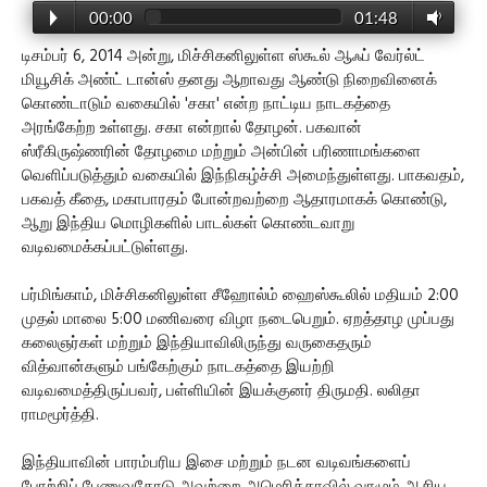
00:00
01:48
டிசம்பர் 6, 2014 அன்று, மிச்சிகனிலுள்ள ஸ்கூல் ஆஃப் வேர்ல்ட்
மியூசிக் அண்ட் டான்ஸ் தனது ஆறாவது ஆண்டு நிறைவினைக்
கொண்டாடும் வகையில் 'சகா' என்ற நாட்டிய நாடகத்தை
அரங்கேற்ற உள்ளது. சகா என்றால் தோழன். பகவான்
ஸ்ரீகிருஷ்ணரின் தோழமை மற்றும் அன்பின் பரிணாமங்களை
வெளிப்படுத்தும் வகையில் இந்நிகழ்ச்சி அமைந்துள்ளது. பாகவதம்,
பகவத் கீதை, மகாபாரதம் போன்றவற்றை ஆதாரமாகக் கொண்டு,
ஆறு இந்திய மொழிகளில் பாடல்கள் கொண்டவாறு
வடிவமைக்கப்பட்டுள்ளது.
பர்மிங்காம், மிச்சிகனிலுள்ள சீஹோல்ம் ஹைஸ்கூலில் மதியம் 2:00
முதல் மாலை 5:00 மணிவரை விழா நடைபெறும். ஏறத்தாழ முப்பது
கலைஞர்கள் மற்றும் இந்தியாவிலிருந்து வருகைதரும்
வித்வான்களும் பங்கேற்கும் நாடகத்தை இயற்றி
வடிவமைத்திருப்பவர், பள்ளியின் இயக்குனர் திருமதி. லலிதா
ராமமூர்த்தி.
இந்தியாவின் பாரம்பரிய இசை மற்றும் நடன வடிவங்களைப்