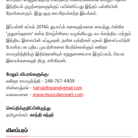
போற்றிப் பேணுவதோடு அவற்றை அமெரிக்காவில் வாழும் ஆசிய
இந்தியக் குழந்தைகளுக்குப் பயில்விப்பது இந்தப் பள்ளியின்
நோக்கமாகும். இது ஒரு லாபநோக்கற்ற இயக்கம்.
இப்பள்ளி ஏப்ரல் 2014ல் துபாய்க் கலைஞர்களை வைத்து அங்கே
'ருதுசம்ஹாரா' என்ற நிகழ்ச்சியை வழங்கியது. வடக்கத்திய மற்றும்
இந்திய இசையின் ஃப்யூஷன், நவீன யுக்திகள் மூலம் இசைப்பயிற்சி
போன்ற பல புதிய முயற்சிகளை மேற்கொள்ளும் லலிதா
ராமமூர்த்திக்கு இத்தொண்டில் உறுதுணையாக இருப்பவர், பிரபல
இசைக்கலைஞர் திரு. சசிகிரண்.
மேலும் விபரங்களுக்கு:
லலிதா ராமமூர்த்தி - 248-767-4409
மின்னஞ்சல் -
natyadhwani@gmail.com
வலைமனை -
www.musicdanceart.com
செய்திக்குறிப்பிலிருந்து
தமிழாக்கம்:
காந்தி சுந்தர்
விளம்பரம்