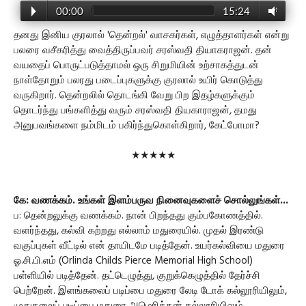
00:00
15:24
தனது இனிய குரலால் 'தென்றல்' வாசகர்கள், எழுத்தாளர்கள் என்று
பலரை வசீகரித்து வைத்திருப்பவர் சரஸ்வதி தியாகராஜன். தன்
வயதைப் பொருட்படுத்தாமல் ஒரு சிறுமியின் உற்சாகத்துடன்
நாள்தோறும் பலரது படைப்புகளுக்கு குரலால் உயிர் கொடுத்து
வருகிறார். தென்றலில் தொடங்கி வேறு பிற இதழ்களுக்கும்
தொடர்ந்து பங்களித்து வரும் சரஸ்வதி தியகாராஜன், தமது
அனுபவங்களை நம்மிடம் பகிர்ந்துகொள்கிறார், கேட்போமா?
★★★★★
கே: வணக்கம். உங்கள் இளம்பருவ நினைவுகளைச் சொல்லுங்கள்...
ப: தென்றலுக்கு வணக்கம். நான் பிறந்தது கும்பகோணத்தில்.
வளர்ந்தது, கல்வி கற்றது எல்லாம் மதுரையில். முதல் இரண்டு
வகுப்புகள் வீட்டில் என் தாயிடமே படித்தேன். உயர்கல்வியை மதுரை
ஓ.சி.பி.எம் (Orlinda Childs Pierce Memorial High School)
பள்ளியில் படித்தேன். தட்டெழுத்து, குறுக்கெழுத்தில் தேர்ச்சி
பெற்றேன். இளங்கலைப் படிப்பை மதுரை லேடி டோக் கல்லூரியிலும்,