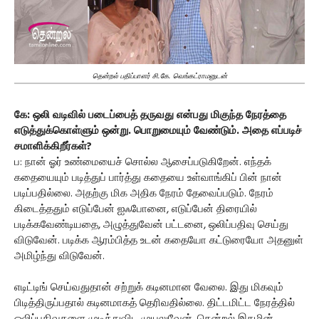
தென்றல் பதிப்பாளர் சி.கே. வெங்கட்ராமனுடன்
கே: ஒலி வடிவில் படைப்பைத் தருவது என்பது மிகுந்த நேரத்தை
எடுத்துக்கொள்ளும் ஒன்று. பொறுமையும் வேண்டும். அதை எப்படிச்
சமாளிக்கிறீர்கள்?
ப: நான் ஓர் உண்மையைச் சொல்ல ஆசைப்படுகிறேன். எந்தக்
கதையையும் படித்துப் பார்த்து கதையை உள்வாங்கிப் பின் நான்
படிப்பதில்லை. அதற்கு மிக அதிக நேரம் தேவைப்படும். நேரம்
கிடைத்ததும் எடுப்பேன் ஐஃபோனை, எடுப்பேன் திரையில்
படிக்கவேண்டியதை, அழுத்துவேன் பட்டனை, ஒலிப்பதிவு செய்து
விடுவேன். படிக்க ஆரம்பித்த உடன் கதையோ கட்டுரையோ அதனுள்
அமிழ்ந்து விடுவேன்.
எடிட்டிங் செய்வதுதான் சற்றுக் கடினமான வேலை. இது மிகவும்
பிடித்திருப்பதால் கடினமாகத் தெரிவதில்லை. திட்டமிட்ட நேரத்தில்