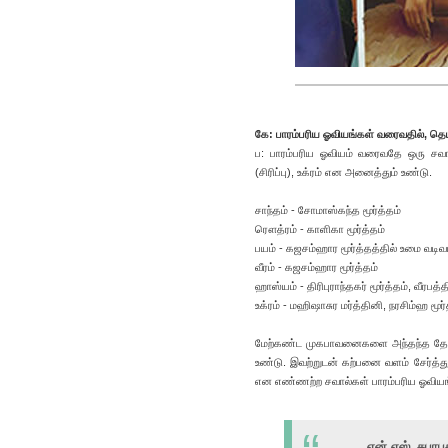
கே: பாரம்பரிய ஓவியங்கள் வரைவதில், தெ
ப: பாரம்பரிய ஓவியம் வரைவதே ஒரு சவா
(சிரிப்பு), உக்ரம் என அனைத்தும் உண்டு.
சாந்தம் - சோமாஸ்கந்த மூர்த்தம்
ரௌத்ரம் - காளிகா மூர்த்தம்
பயம் - கஜசம்ஹார மூர்த்தத்தில் உமை வடிவ
வீரம் - கஜசம்ஹார மூர்த்தம்
ஹாஸ்யம் - திரிபுராந்தகர் மூர்த்தம், வீரபத்த
உக்ரம் - மஹிஷாசுர மர்த்தினி, நரசிம்ஹ மூர்
மேற்கண்ட முகபாவனைகளை அந்தந்த தேவத
உண்டு. இவற்றுடன் கற்பனை வளம் சேர்த்த
என எண்ணற்ற சவால்கள் பாரம்பரிய ஓவியங
என்.எஸ். சபாபத