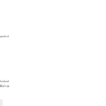
ஹாஸ்யம்
்கங்கள்
இருப்பது