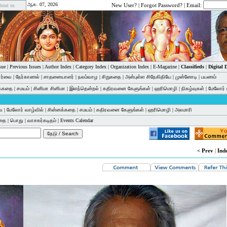
ஆக. 07, 2026
New User?
|
Forgot Password?
| Email:
bout us
sue
|
Previous Issues
|
Author Index
|
Category Index
|
Organization Index
|
E-Magazine
|
Classifieds
|
Digital
பார்வை
|
நேர்காணல்
|
சாதனையாளர்
|
நலம்வாழ
|
சிறுகதை
|
அன்புள்ள சிநேகிதியே
|
முன்னோடி
|
பயணம்
க்கதை
|
சமயம்
|
சினிமா சினிமா
|
இளந்தென்றல்
|
கதிரவனை கேளுங்கள்
|
ஹரிமொழி
|
நிகழ்வுகள்
|
மேலோர் 
வை
|
மேலோர் வாழ்வில்
|
சின்னக்கதை
|
சமயம்
|
கதிரவனை கேளுங்கள்
|
ஹரிமொழி
|
அலமாரி
கதை
|
பொது
|
வாசகர்கடிதம்
|
Events Calendar
< Prev
|
Ind