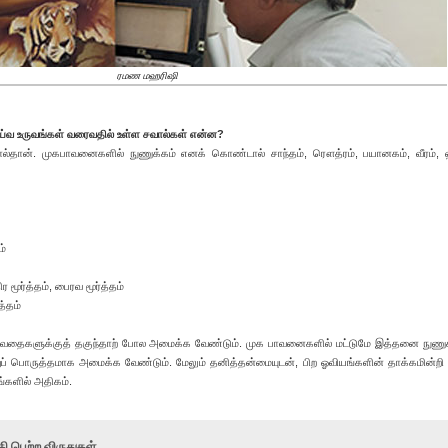
ரமண மஹரிஷி
ய்வ உருவங்கள் வரைவதில் உள்ள சவால்கள் என்ன?
ல்தான். முகபாவனைகளில் நுணுக்கம் எனக் கொண்டால் சாந்தம், ரௌத்ரம், பயானகம், வீரம், 
ம்
ிர மூர்த்தம், பைரவ மூர்த்தம்
த்தம்
ைகளுக்குத் தகுந்தாற் போல அமைக்க வேண்டும். முக பாவனைகளில் மட்டுமே இத்தனை நுணுக
ுப் பொருத்தமாக அமைக்க வேண்டும். மேலும் தனித்தன்மையுடன், பிற ஓவியங்களின் தாக்கமின்றி 
்களில் அதிகம்.
ி பெற்ற விருதுகள்