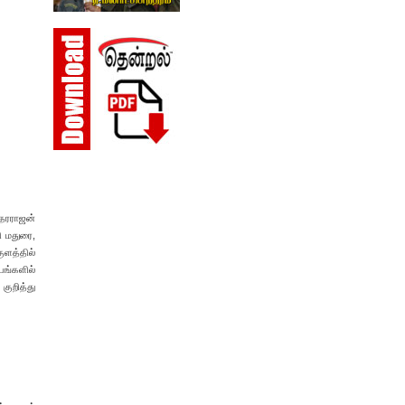
்தரராஜன்
ி மதுரை,
ுளத்தில்
யங்களில்
குறித்து