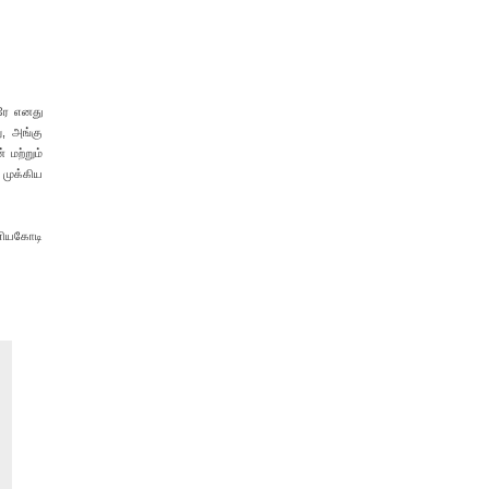
வரே எனது
ு, அங்கு
 மற்றும்
 முக்கிய
ணியகோடி