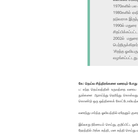
1970களில் பல ஓ
1980களில் ஏஷி
நடுவராக இருந்த
1990ல் மதுரை 
சிறப்பிக்கப்பட்ட
2002ல் மதுரை
பெற்றிருக்கிறார்
'சிறந்த ஓவியர
வழங்கப்பட்டது.
கே: தெய்வ சித்திரங்களை வரையும் போது 
ப: எந்த தெய்வத்தின் உருவத்தை வரைய வ
நூல்களை ஆராய்ந்து தெரிந்து கொள்வது
கொண்டு ஒரு ஒத்திகைக் கோட்டோவியத்
வரைந்து பார்த்த ஓவியத்தில் ஏதேனும் குற
இவ்வாறு நிர்ணயம் செய்து, குறிப்பிட்ட ஓ
நேரத்தில் அங்க சுத்தி, மன சுத்தி செய்து