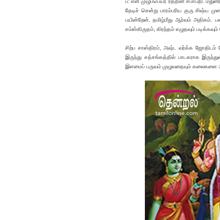
ப: என் முழுப்பெயர் ரத்தின சபாபதி. மதுர
தேடிச் சென்று பாரம்பரிய குரு சிஷ்ய மு
பயின்றேன். தமிழ்மீது ஆர்வம் அதிகம். 
சம்ஸ்கிருதம், கிரந்தம் எழுதவும் படிக்கவும் 
சிற்ப சாஸ்திரம், அஷ்ட வர்க்க ஜோதிடம்
இருந்து சத்சங்கத்தில் பாடகராக இருந்த
இளமைப் பருவம் முழுவதையும் கலைகளை ஆரா