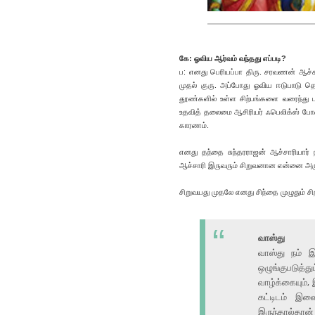
கே: ஓவிய ஆர்வம் வந்தது எப்படி?
ப: எனது பெரியப்பா திரு. சரவணன் ஆச்ச
முதல் குரு. அப்போது ஓவிய ஈடுபாடு தொட
தூண்களில் உள்ள சிற்பங்களை வரைந்து பா
உதவித் தலைமை ஆசிரியர் ஃபெலிக்ஸ் போன்
காரணம்.
எனது தந்தை சுந்தரராஜன் ஆச்சாரியார்
ஆச்சாரி இருவரும் சிறுவனான என்னை அரு
சிறுவயது முதலே எனது சிந்தை முழுதும் ச
வாஸ்து
வாஸ்து நம் இ
ஒழுங்குபடுத்து
வாழ்க்கையும்,
கட்டிடம் இவ
இருந்தால்தான்