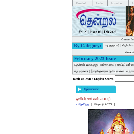
Thendral
Audio
Advertise
A
Current Is
By Category:
எழுத்தாளர்
|
சிறப்புப் 
சின்ன
February 2023 Issue
தென்றல் பேசுகிறது
|
நேர்காணல்
|
சிறப்புப் பார்
எழுத்தாளர்
|
இளந்தென்றல்
|
நிகழ்வுகள்
|
சிறு
Tamil Unicode / English Search
நேர்காணல்
ஓவியர் என்.எஸ். சபாபதி
-
அரவிந்த்
|
பிப்ரவரி 2023
|