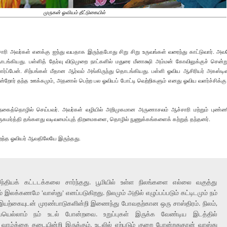
முருகன் ஓவியம் தீட்டுகையில்
ாரி அவர்கள் எனக்கு ஐந்து வயதாக இருந்தபோது சிறு சிறு உருவங்கள் வரைந்து காட்டுவார். அ
ங்கியது. பள்ளித் தேர்வு விடுமுறை நாட்களில் மதுரை மீனாக்ஷி அம்மன் கோவிலுக்குச் சென்ற
ர்ப்பேன். சிற்பங்கள் மீதான ஆர்வம் அங்கிருந்து தொடங்கியது. பள்ளி ஓவிய ஆசிரியர் அகஸ்டின்
றோர் தந்த ஊக்கமும், அதனால் பெற்ற பல ஓவியப் போட்டி வெற்றிகளும் எனது ஓவிய வளர்ச்சிக்கு
 நகைத்தொழில் செய்பவர். அவர்கள் வழியில் அறிமுகமான அருணாசலம் ஆச்சாரி மற்றும் புண்
கமர்த்தி தங்களது வடிவமைப்புத் திறமைகளை, தொழில் நுணுக்கங்களைக் கற்றுத் தந்தனர்.
ிறந்த ஓவியர் ஆவதிலேயே இருந்தது.
ந்தியக் கட்டடக்கலை சார்ந்தது. பூமியில் உள்ள நிலங்களை எல்லை வகுத்து
ம் இலக்கணமே 'வாஸ்து' எனப்படுகிறது. நிலமும் அதில் எழுப்பப்படும் கட்டிடமும் நம்
 இயற்கையுடன் முரண்பாடுகளின்றி இணைந்து போவதற்கான ஒரு சாஸ்திரம். நிலம்,
ையெல்லாம் நம் உடல் போன்றவை. உறுப்புகள் இருக்க வேண்டிய இடத்தில்
 வாழ்க்கை தடையின்றி இருக்கும். உடலில் ஏற்படும் குறை போன்றதுதான் வாஸ்து