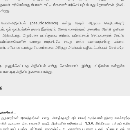
யைச் சரிசெய்வது போலக் கட்டிடங்களைச் சரிசெய்யும் போது தோஷங்கள் நீங்கி,
கிறது.
 போலி-அறிவியல் (pseudoscience) என்று அதன் அருமை தெரியாதோர்
்றனர். ஓர் ஓவியத்தில் குறை இருந்தால் அதை வரைந்தவர் குறையே அன்றி ஓவியக்
ஆகிவிடாது. அதுபோல வாஸ்துவை சரிவரப் பயிலாதவர் சொல்வதைக் கேட்டு,
கவில்லையெனில் வாஸ்து சாத்திரமே தவறு என்ற எண்ணத்திற்கு மக்கள்
னர். சரியான வாஸ்து நிபுணர்களை அறிந்து அவர்கள் வழிகாட்டல்படிச் செல்வதே
 புலனுக்கெட்டாத அறிவியல் என்று சொல்லலாம். இன்று மட்டுமல்ல என்றுமே
ையான ஒரு அறிவியற் கலை வாஸ்து.
தி
லுங்களேன்...
ல குருநாதர்கள் அமைந்தார்கள். எனது பள்ளித்தோழர் ஆர். ரமேஷ் அவர்களின் தந்தை மிகச்சிறந்த
ின் குருவான திரு. ராமசாமி நாயுடு அவர்களின் வழிவந்தவர். N.S.R. சித்திரகலா என்னும் ஸ்டு
ண்பனும் வியந்து பார்ப்போம். கோவில்பட்டி சி. கொண்டைய ராஜு, டி.எஸ். சுப்பையா, எம். ரா