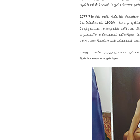
ஆகியோரின் கேலண்டர் ஓவியங்களை நான் ப
1977-78களில் சார்ட் பேப்பரில் நீர்வண்ண
தோல்வியுற்றதால் 1981ல் எங்களது குடு
சேர்த்துவிட்டார். தந்தையின் எதிர்ப்ப
வருடங்களில் கடுமையாகப் பயின்றேன். பின
தத்ரூபமான கோவில் சுவர் ஓவியங்கள் வரைவ
எனது மானசீக குருநாதர்களாக ஓவியக் கடல
ஆகியோரைக் கருதுகிறேன்.