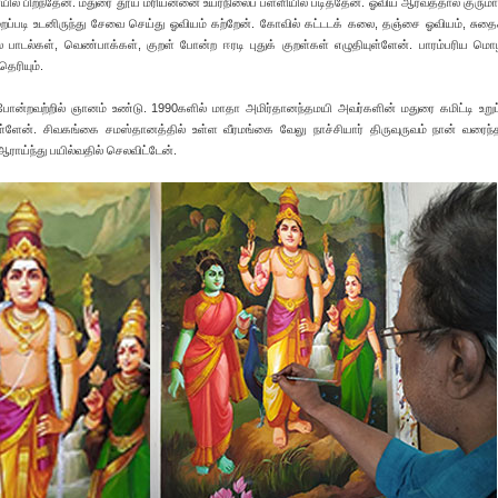
ையில் பிறந்தேன். மதுரை தூய மரியன்னை உயர்நிலைப் பள்ளியில் படித்தேன். ஓவிய ஆர்வத்தால் குரும
றைப்படி உடனிருந்து சேவை செய்து ஓவியம் கற்றேன். கோவில் கட்டடக் கலை, தஞ்சை ஓவியம், சுதைச்
பல பாடல்கள், வெண்பாக்கள், குறள் போன்ற ஈரடி புதுக் குறள்கள் எழுதியுள்ளேன். பாரம்பரிய 
தெரியும்.
 போன்றவற்றில் ஞானம் உண்டு. 1990களில் மாதா அமிர்தானந்தமயி அவர்களின் மதுரை கமிட்டி உறு
ுள்ளேன். சிவகங்கை சமஸ்தானத்தில் உள்ள வீரமங்கை வேலு நாச்சியார் திருவுருவம் நான் வரைந்
ய்ந்து பயில்வதில் செலவிட்டேன்.