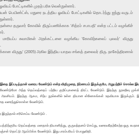
வியப் போட்டிகளில் முதற் பரிசு வென்றுள்ளார்.
யன் பெயிண்ட்ஸ், மதுரை நடத்திய ஓவியப் போட்டிகளில் தொடர்ந்து ஐந்து வருடம்
ுள்ளார்.
நன்மை தருவார் கோவில் திருப்பணிக்காக 'சித்ரம் சபாபதி' என்ற பட்டம் வழங்கிச்
ார்.
 மாரியப்ப சுவாமிகள் அறக்கட்டளை வழங்கிய 'கோவிற்கலைப் புலவர்' விருது
.
ுக்கான விருது' (2005) அகில இந்திய யாதவ சங்கத் தலைவர் திரு. நாகேந்திரனால்
இதை இப்படித்தான் வரைய வேண்டும் என்ற விதிமுறை, நிர்ணயம் இருக்குமே, அதுபற்றிச் சொல்ல இ
ேண்டுமோ அந்த தெய்வத்தைப் பற்றிய குறிப்புகளைத் திரட்ட வேண்டும். இதற்கு நூலறிவு முக்க
 அவசியம். இதற்கு ஆகம, சிற்ப நூல்களில் உள்ள தியான ஸ்லோகங்கள் உதவியாக இருக்கும். இ
தை வரைந்துகொள்ள வேண்டும்.
ை இருந்தால் சரிசெய்ய வேண்டும் .
வியத்திற்குரிய தெய்வத்தை மனதால் தியானித்து, குருவந்தனம் செய்து, வரைவதேற்கேற்ற ஒரு சுபநாளி
 மஞ்சள் தொட்டு ஆரம்பிக்க வேண்டும். இது பாரம்பரியப் பொதுவிதி.