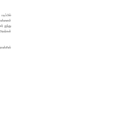
டிப்பில்
 என்னைச்
ர் ஐந்து
 அவர்கள்
ரான்சிஸ்