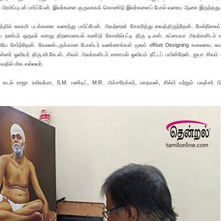
ிரமிப்புடன் பார்ப்பேன். இவர்களை குருவாகக் கொண்டு இவர்களைப் போல் வரைய ஆசை இருந்தது.
த்தில் சுவாமி படங்களை வரைந்து பார்ப்பேன். அவற்றைச் சேகரித்து வைத்திருந்தேன். மேல்நிலைப் ப
ம்ப நண்பர் ஒருவர் எனது திறமையைக் கண்டு கோவில்பட்டி திரு டி.எஸ். சுப்பையா அவர்களிடம்
ை மீறியே சேர்ந்தேன். கேலண்டருக்கான போஸ்டர் வண்ணங்கள் மூலம் offset Designing கலையை சுமா
்னர் ஓவியர் திரு.வி.கே.ஸ். சிவம் அவர்களிடம் எனாமல் ஓவியம் தீட்டப் பயின்றேன். ஐயா சிவம்
தில் மிக வல்லவர்.
் ராஜா ரவிவர்மா, S.M. பண்டிட், M.R. அச்சரேக்கர், மாதவன், சில்பி மற்றும் பவுச்சர் பி