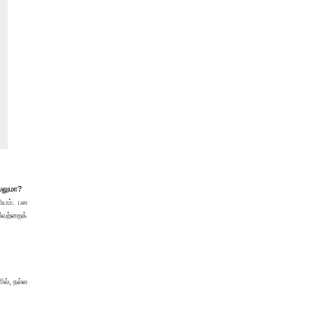
யலுமா?
ியம். பல
வற்றைக்
ல், நல்ல