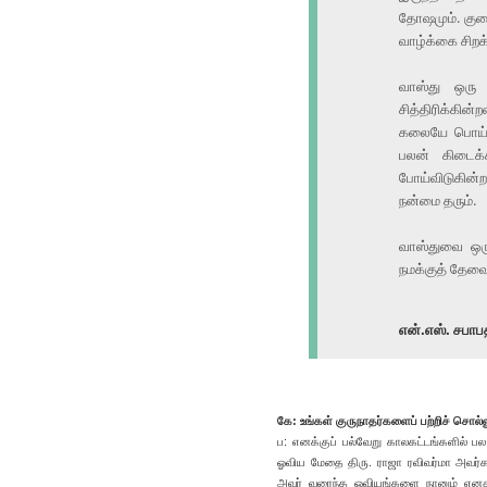
தோஷமும். குறை
வாழ்க்கை சிறக்
வாஸ்து ஒரு
சித்திரிக்கின
கலையே பொய் 
பலன் கிடைக்
போய்விடுகின்ற
நன்மை தரும்.
வாஸ்துவை ஒரு
நமக்குத் தேவ
என்.எஸ். சபாப
கே: உங்கள் குருநாதர்களைப் பற்றிச் சொல்
ப: எனக்குப் பல்வேறு காலகட்டங்களில் ப
ஓவிய மேதை திரு. ராஜா ரவிவர்மா அவர்கள
அவர் வரைந்த ஓவியங்களை நானும் எனது ந