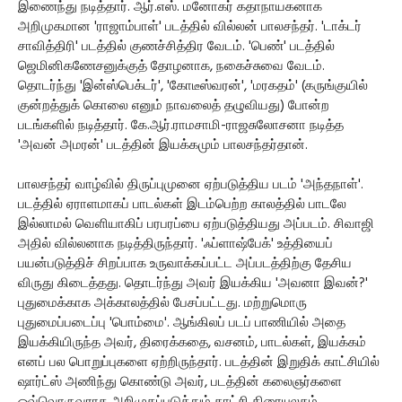
இணைந்து நடித்தார். ஆர்.எஸ். மனோகர் கதாநாயகனாக
அறிமுகமான 'ராஜாம்பாள்' படத்தில் வில்லன் பாலசந்தர். 'டாக்டர்
சாவித்திரி' படத்தில் குணச்சித்திர வேடம். 'பெண்' படத்தில்
ஜெமினிகணேசனுக்குத் தோழனாக, நகைச்சுவை வேடம்.
தொடர்ந்து 'இன்ஸ்பெக்டர்', 'கோடீஸ்வரன்', 'மரகதம்' (கருங்குயில்
குன்றத்துக் கொலை எனும் நாவலைத் தழுவியது) போன்ற
படங்களில் நடித்தார். கே.ஆர்.ராமசாமி-ராஜசுலோசனா நடித்த
'அவன் அமரன்' படத்தின் இயக்கமும் பாலசந்தர்தான்.
பாலசந்தர் வாழ்வில் திருப்புமுனை ஏற்படுத்திய படம் 'அந்தநாள்'.
படத்தில் ஏராளமாகப் பாடல்கள் இடம்பெற்ற காலத்தில் பாடலே
இல்லாமல் வெளியாகிப் பரபரப்பை ஏற்படுத்தியது அப்படம். சிவாஜி
அதில் வில்லனாக நடித்திருந்தார். 'ஃப்ளாஷ்பேக்' உத்தியைப்
பயன்படுத்திச் சிறப்பாக உருவாக்கப்பட்ட அப்படத்திற்கு தேசிய
விருது கிடைத்தது. தொடர்ந்து அவர் இயக்கிய 'அவனா இவன்?'
புதுமைக்காக அக்காலத்தில் பேசப்பட்டது. மற்றுமொரு
புதுமைப்படைப்பு 'பொம்மை'. ஆங்கிலப் படப் பாணியில் அதை
இயக்கியிருந்த அவர், திரைக்கதை, வசனம், பாடல்கள், இயக்கம்
எனப் பல பொறுப்புகளை ஏற்றிருந்தார். படத்தின் இறுதிக் காட்சியில்
ஷார்ட்ஸ் அணிந்து கொண்டு அவர், படத்தின் கலைஞர்களை