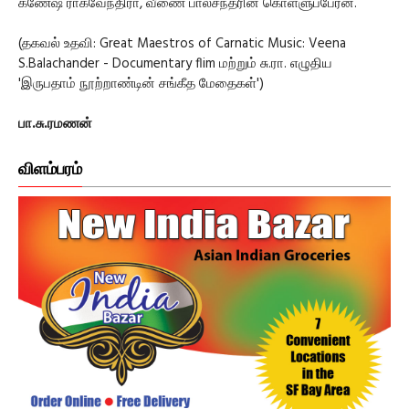
கணேஷ் ராகவேந்திரா, வீணை பாலசந்தரின் கொள்ளுப்பேரன்.
(தகவல் உதவி: Great Maestros of Carnatic Music: Veena
S.Balachander - Documentary flim மற்றும் சு.ரா. எழுதிய
'இருபதாம் நூற்றாண்டின் சங்கீத மேதைகள்')
பா.சு.ரமணன்
விளம்பரம்