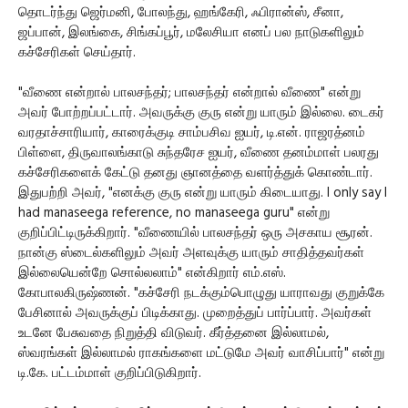
தொடர்ந்து ஜெர்மனி, போலந்து, ஹங்கேரி, ஃபிரான்ஸ், சீனா,
ஜப்பான், இலங்கை, சிங்கப்பூர், மலேசியா எனப் பல நாடுகளிலும்
கச்சேரிகள் செய்தார்.
"வீணை என்றால் பாலசந்தர்; பாலசந்தர் என்றால் வீணை" என்று
அவர் போற்றப்பட்டார். அவருக்கு குரு என்று யாரும் இல்லை. டைகர்
வரதாச்சாரியார், காரைக்குடி சாம்பசிவ ஐயர், டி.என். ராஜரத்னம்
பிள்ளை, திருவாலங்காடு சுந்தரேச ஐயர், வீணை தனம்மாள் பலரது
கச்சேரிகளைக் கேட்டு தனது ஞானத்தை வளர்த்துக் கொண்டார்.
இதுபற்றி அவர், "எனக்கு குரு என்று யாரும் கிடையாது. I only say I
had manaseega reference, no manaseega guru" என்று
குறிப்பிட்டிருக்கிறார். "வீணையில் பாலசந்தர் ஒரு அசகாய சூரன்.
நான்கு ஸ்டைல்களிலும் அவர் அளவுக்கு யாரும் சாதித்தவர்கள்
இல்லையென்றே சொல்லலாம்" என்கிறார் எம்.எஸ்.
கோபாலகிருஷ்ணன். "கச்சேரி நடக்கும்பொழுது யாராவது குறுக்கே
பேசினால் அவருக்குப் பிடிக்காது. முறைத்துப் பார்ப்பார். அவர்கள்
உடனே பேசுவதை நிறுத்தி விடுவர். கீர்த்தனை இல்லாமல்,
ஸ்வரங்கள் இல்லாமல் ராகங்களை மட்டுமே அவர் வாசிப்பார்" என்று
டி.கே. பட்டம்மாள் குறிப்பிடுகிறார்.