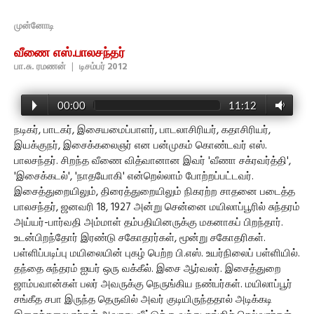
முன்னோடி
வீணை எஸ்.பாலசந்தர்
பா.சு. ரமணன்
|
டிசம்பர் 2012
00:00
11:12
நடிகர், பாடகர், இசையமைப்பாளர், பாடலாசிரியர், கதாசிரியர்,
இயக்குநர், இசைக்கலைஞர் என பன்முகம் கொண்டவர் எஸ்.
பாலசந்தர். சிறந்த வீணை வித்வானான இவர் 'வீணா சக்ரவர்த்தி',
'இசைக்கடல்', 'நாதயோகி' என்றெல்லாம் போற்றப்பட்டவர்.
இசைத்துறையிலும், திரைத்துறையிலும் நிகரற்ற சாதனை படைத்த
பாலசந்தர், ஜனவரி 18, 1927 அன்று சென்னை மயிலாப்பூரில் சுந்தரம்
அய்யர்-பார்வதி அம்மாள் தம்பதியினருக்கு மகனாகப் பிறந்தார்.
உடன்பிறந்தோர் இரண்டு சகோதரர்கள், மூன்று சகோதரிகள்.
பள்ளிப்படிப்பு மயிலையின் புகழ் பெற்ற பி.எஸ். உயர்நிலைப் பள்ளியில்.
தந்தை சுந்தரம் ஐயர் ஒரு வக்கீல். இசை ஆர்வலர். இசைத்துறை
ஜாம்பவான்கள் பலர் அவருக்கு நெருங்கிய நண்பர்கள். மயிலாப்பூர்
சங்கீத சபா இருந்த தெருவில் அவர் குடியிருந்ததால் அடிக்கடி