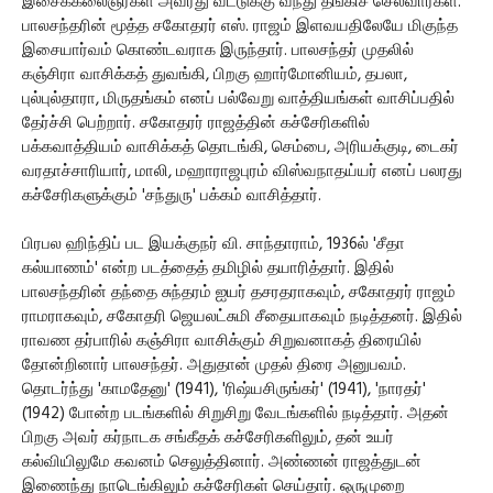
இசைக்கலைஞர்கள் அவரது வீட்டுக்கு வந்து தங்கிச் செல்வார்கள்.
பாலசந்தரின் மூத்த சகோதரர் எஸ். ராஜம் இளவயதிலேயே மிகுந்த
இசையார்வம் கொண்டவராக இருந்தார். பாலசந்தர் முதலில்
கஞ்சிரா வாசிக்கத் துவங்கி, பிறகு ஹார்மோனியம், தபலா,
புல்புல்தாரா, மிருதங்கம் எனப் பல்வேறு வாத்தியங்கள் வாசிப்பதில்
தேர்ச்சி பெற்றார். சகோதரர் ராஜத்தின் கச்சேரிகளில்
பக்கவாத்தியம் வாசிக்கத் தொடங்கி, செம்பை, அரியக்குடி, டைகர்
வரதாச்சாரியார், மாலி, மஹாராஜபுரம் விஸ்வநாதய்யர் எனப் பலரது
கச்சேரிகளுக்கும் 'சந்துரு' பக்கம் வாசித்தார்.
பிரபல ஹிந்திப் பட இயக்குநர் வி. சாந்தாராம், 1936ல் 'சீதா
கல்யாணம்' என்ற படத்தைத் தமிழில் தயாரித்தார். இதில்
பாலசந்தரின் தந்தை சுந்தரம் ஐயர் தசரதராகவும், சகோதரர் ராஜம்
ராமராகவும், சகோதரி ஜெயலட்சுமி சீதையாகவும் நடித்தனர். இதில்
ராவண தர்பாரில் கஞ்சிரா வாசிக்கும் சிறுவனாகத் திரையில்
தோன்றினார் பாலசந்தர். அதுதான் முதல் திரை அனுபவம்.
தொடர்ந்து 'காமதேனு' (1941), 'ரிஷ்யசிருங்கர்' (1941), 'நாரதர்'
(1942) போன்ற படங்களில் சிறுசிறு வேடங்களில் நடித்தார். அதன்
பிறகு அவர் கர்நாடக சங்கீதக் கச்சேரிகளிலும், தன் உயர்
கல்வியிலுமே கவனம் செலுத்தினார். அண்ணன் ராஜத்துடன்
இணைந்து நாடெங்கிலும் கச்சேரிகள் செய்தார். ஒருமுறை