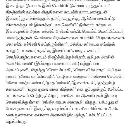
இசைத் தட்டுகளாக இவர் வெளியிட்டுள்ளார். முத்துஸ்வாமி
தீக்ஷிதரின் நவக்ரக கிருதிகளை காயத்ரி நாராயணனுடன்
இணைந்து சம்ஸ்கிருதம், தமிழ், தெலுங்கு, ஆங்கில கையேட்டு
விளக்கத்துடன் இசைத்தட்டாக வெளியிட்டுள்ளார். கர்நாடக
இசையுலகில் அக்காலத்தில் அதிகம் எல்.பி. ரெகார்ட் வெளியிட்டவர்
பாலசந்தர்தான். சென்னை கிருஷ்ணகான சபாவில் 45 ராகங்களைக்
கொண்டு கச்சேரி செய்திருக்கிறார். மத்திய கர்நாடக சங்கீதக்
கல்லூரி மாணவர்களுக்கு இசைப் பயிலரங்குகளையும்
சொற்பொழிவுகளையும் நிகழ்த்தியிருக்கிறார். தமிழக அரசின்
'கலாசிகாமணி' (இன்றைய கலைமாமணி) மற்றும் பல
அமைப்புகளிடமிருந்து 'வீணா யோகி', 'வீணா வித்யாதர', 'அபிநவ
நாரத', 'வீணா வரப்பிரசாதி', 'யாழிசை வல்லுனர்', 'வீணை செம்மல்',
'வீணா வாத்ய வல்லப', 'நாத ப்ரம்மம்', 'இசைக்கடல்', 'முத்தமிழ்
கலைமணி', 'மதுர ஞான கான வித்தகர்' என ஐம்பதுக்கும் மேற்பட்ட
பட்டங்களைப் பெற்றிருக்கிறார். உலகின் பல அமைப்புகள் இவரை
கௌரவித்துள்ளன. 'சங்கீத நாடக அகாதமி' விருது, 'பத்மபூஷன்'
போன்றவையும் இவருக்கு வழங்கப்பட்டன. சீனாவில் உள்ள அகில
உலக நுண்கலை கலாசார அகாதமி இவருக்கு 'டாக்டர்' பட்டம்
வழங்கியது.