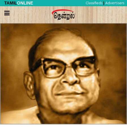
Classifieds
Advertisers
TAMIL
ONLINE
|