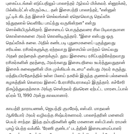
புகைப்படங்கள் எடுப்பதிலும் பாலசந்தர் ஆர்வம் மிக்கவர். ஸ்னூக்கர்,
பில்லியர்ட்ஸ் வீரரும்கூட. தன் இசைபற்றி பாலசந்தர், "என்னுள்
பூட்டிக் கிடந்த இசைச் செல்வங்கள் ஏதொவொரு தெய்வீக
உந்துதலால் வெளியே பாய்ந்து வருகின்றன" என்று
சொல்லியிருக்கிறார். இசையைப் பொருத்தவரை சில பிடிவாதமான
கொள்கைகளை அவர் கொண்டிருந்தார். "இசை என்பது ஒரு
தெய்வீகக் கலை. அதில் கண்டபடி புதுமைகளைப் புகுத்துவது
சரியல்ல. ரசிகர்களுக்கு ஏற்றவாறு இசையில் மாற்றம் செய்வது
அதன் தரத்தைக் குறைக்கும். தூய இசையை ரசிப்பதற்கேற்றவாறு
ரசிகர்களின் தரத்தை, அவர்களது இசையறிவை உயர்த்துவதுதான்
இசைக் கலைஞனின் மிக முக்கியக் கடமை" என்பது அவர் கருத்து.
மத்தியபிரதேசத்தில் உள்ள பிலாய் நகரில் இருந்த குணால் பல்கலைக்
கழகத்தின் கௌரவ இசைப் பேராசிரியராகவும் இருந்தார். கச்சேரி
நிகழ்த்துவதற்காக அங்கு சென்றவர் திடீரென ஏற்பட்ட மாரடைப்பால்
ஏப்ரல் 13, 1990 அன்று காலமானார்.
காயத்ரி நாராயணன், ஜெயந்தி குமரேஷ், எஸ்.வி. மாதவன்
ஆகியோர் அவர் வழிவந்த சிஷ்யர்களாவர். பாலசந்தரின் மனைவி
பெயர் சாந்தா. இந்த தம்பதிகளின் ஒரே மகனான எஸ்.பி.எஸ். ராமன்
புகழ் பெற்ற வக்கீல். 'ரேணி குண்டா' படத்தின் இசையமைப்பாளர்