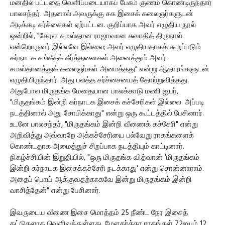
மனதில் பட்டதை வெளிப்படையாகப் பேசும் குணம் கொண்டிருந்தார்
பாலசந்தர். அதனால் அவருக்கு சக இசைக் கலைஞர்களுடன்
அடிக்கடி சர்ச்சைகள் ஏற்பட்டன. குறிப்பாக அவர் எழுதிய நூல்
ஒன்றில், "கேரள சமஸ்தான ராஜாவான சுவாதித் திருநாள்
என்றொருவர் இல்லவே இல்லை; அவர் எழுதியதாகக் கூறப்படும்
கர்நாடக சங்கீதக் கீர்த்தனைகள் அனைத்தும் அவர்
சமஸ்தானத்துக் கலைஞர்கள் அமைத்தது" என்று ஆதாரங்களுடன்
எழுதியிருந்தார். அது பலத்த சர்ச்சையைத் தோற்றுவித்தது.
அதுபோல மிருதங்க மேதையான பாலக்காடு மணி ஐயர்,
"மிருதங்கம் இன்றி கர்நாடக இசைக் கச்சேரிகள் இல்லை. அப்படி
நடத்தினால் அது சோபிக்காது" என்று ஒரு கூட்டத்தில் பேசினார்.
உடனே பாலசந்தர், "மிருதங்கம் இன்றி வீணைக் கச்சேரி" என்று
அறிவித்து அவ்வாறே அக்கச்சேரியை பல்வேறு ராகங்களைக்
கொண்டதாக அமைத்துச் சிறப்பாக நடத்தியும் காட்டினார்.
நிகழ்ச்சியின் இறுதியில், "ஒரு மிருதங்க வித்வான் 'மிருதங்கம்
இன்றி கர்நாடக இசைக்கச்சேரி நடக்காது' என்று சொன்னாராம்.
அதைப் பொய் ஆக்குவதற்காகவே இன்று மிருதங்கம் இன்றி
வாசித்தேன்" என்று பேசினார்.
இவருடைய வீணை இசை மொத்தம் 25 நீண்ட நேர இசைத்
தட்டுகளாக வெளிவந்துள்ளது. மேளகர்த்தா ராகங்கள் 72ஐயும் 12