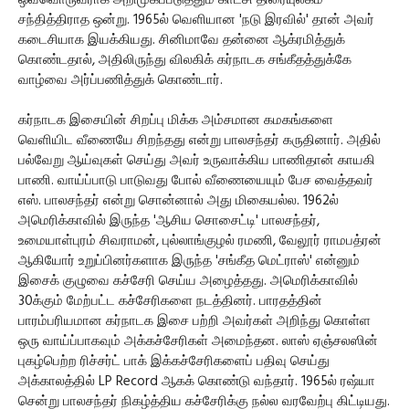
ஒவ்வொருவராக அறிமுகப்படுத்தும் காட்சி திரையுலகம்
சந்தித்திராத ஒன்று. 1965ல் வெளியான 'நடு இரவில்' தான் அவர்
கடைசியாக இயக்கியது. சினிமாவே தன்னை ஆக்ரமித்துக்
கொண்டதால், அதிலிருந்து விலகிக் கர்நாடக சங்கீதத்துக்கே
வாழ்வை அர்ப்பணித்துக் கொண்டார்.
கர்நாடக இசையின் சிறப்பு மிக்க அம்சமான கமகங்களை
வெளியிட வீணையே சிறந்தது என்று பாலசந்தர் கருதினார். அதில்
பல்வேறு ஆய்வுகள் செய்து அவர் உருவாக்கிய பாணிதான் காயகி
பாணி. வாய்ப்பாடு பாடுவது போல் வீணையையும் பேச வைத்தவர்
எஸ். பாலசந்தர் என்று சொன்னால் அது மிகையல்ல. 1962ல்
அமெரிக்காவில் இருந்த 'ஆசிய சொசைட்டி' பாலசந்தர்,
உமையாள்புரம் சிவராமன், புல்லாங்குழல் ரமணி, வேலூர் ராமபத்ரன்
ஆகியோர் உறுப்பினர்களாக இருந்த 'சங்கீத மெட்ராஸ்' என்னும்
இசைக் குழுவை கச்சேரி செய்ய அழைத்தது. அமெரிக்காவில்
30க்கும் மேற்பட்ட கச்சேரிகளை நடத்தினர். பாரதத்தின்
பாரம்பரியமான கர்நாடக இசை பற்றி அவர்கள் அறிந்து கொள்ள
ஒரு வாய்ப்பாகவும் அக்கச்சேரிகள் அமைந்தன. லாஸ் ஏஞ்சலஸின்
புகழ்பெற்ற ரிச்சர்ட் பாக் இக்கச்சேரிகளைப் பதிவு செய்து
அக்காலத்தில் LP Record ஆகக் கொண்டு வந்தார். 1965ல் ரஷ்யா
சென்று பாலசந்தர் நிகழ்த்திய கச்சேரிக்கு நல்ல வரவேற்பு கிட்டியது.