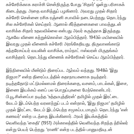
கச்சேரிக்காக கராச்சி சென்றிருந்த போது 'சிதார்' ஒன்று பரிசாகக்
கிடைத்தது. அதை வாசித்துப் பழகினார். அவரது முதல் சிதார்
கச்சேரி சென்னை ரசிக ரஞ்சனி சபாவில் நடைபெற்றது. தொடர்ந்து
சில கச்சேரிகள் செய்தார். ஆனால் கீர்த்தனைகளை பாவத்துடன்
வாசிக்க சிதார் உதவவில்லை என்பது அவர் கருத்தாக இருந்தது.
ஆகவே வீணை கற்றுக்கொள்ள ஆரம்பித்தார். 1943ல் மயிலையில்
இவரது முதல் வீணைக் கச்சேரி அரங்கேறியது. திருவாலங்காடு
சுந்தரேசய்யர் வயலின் வாசிக்க, ராம்நாட் ஈஸ்வரன் மிருதங்கம்
வாசித்தார். தொடர்ந்து வீணைக் கச்சேரிகள் செய்ய ஆரம்பித்தார்.
இந்நிலையில் மீண்டும் திரைப்பட ஆர்வம் வந்தது. 1948ல் 'இது
நிஜமா?' என்ற திரைப்படத்தில் கதாநாயகனாக நடித்தார்.
நடித்ததோடு மட்டுமல்லாமல் திரைக்கதை, வசனம், பாடல்கள், இசை,
இணை இயக்கம் எனப் பல பொறுப்புகளை மேற்கொண்டார்.
பி.யூ.சின்னப்பா நடித்த 'உத்தமபுத்திரன்' தமிழில் முதல் இரட்டை
வேடம் இடம்பெற்ற வரலாற்றுப் படம் என்றால், 'இது நிஜமா' தமிழில்
முதல் இரட்டை வேடம் இடம்பெற்ற சமூகப்படமாகும். தொடர்ந்து 'என்
கணவர்' என்ற படத்தை இயக்கினார். அவர் இயக்கத்தில்
வெளிவந்த 'கைதி' (1951) அக்காலத்தில் வெளிவந்த சிறந்த த்ரில்லர்
என்று பெயர் பெற்றது. 'ராணி' என்ற படத்தில் பானுமதியுடன்