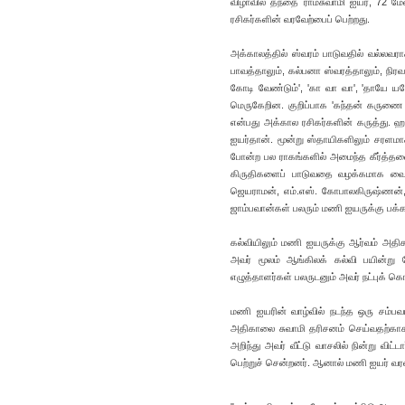
விழாவில் தந்தை ராமசுவாமி ஐயர், 72 மேள
ரசிகர்களின் வரவேற்பைப் பெற்றது.
அக்காலத்தில் ஸ்வரம் பாடுவதில் வல்லவரா
பாவத்தாலும், கல்பனா ஸ்வரத்தாலும், நிரவ
கோடி வேண்டும்', 'கா வா வா', 'தாயே யச
மெருகேறின. குறிப்பாக 'கந்தன் கருணை 
என்பது அக்கால ரசிகர்களின் கருத்து. 
ஐயர்தான். மூன்று ஸ்தாயிகளிலும் சரளமா
போன்ற பல ராகங்களில் அமைந்த கீர்த்தனைக
கிருதிகளைப் பாடுவதை வழக்கமாக வைத்
ஜெயராமன், எம்.எஸ். கோபாலகிருஷ்ணன்,
ஜாம்பவான்கள் பலரும் மணி ஐயருக்கு பக்க
கல்வியிலும் மணி ஐயருக்கு ஆர்வம் அதி
அவர் மூலம் ஆங்கிலக் கல்வி பயின்று த
எழுத்தாளர்கள் பலருடனும் அவர் நட்புக் கொ
மணி ஐயரின் வாழ்வில் நடந்த ஒரு சம்பவ
அதிகாலை சுவாமி தரிசனம் செய்வதற்காக 
அறிந்து அவர் வீட்டு வாசலில் நின்று வ
பெற்றுச் சென்றனர். ஆனால் மணி ஐயர் வர