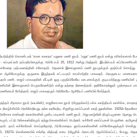
ுத்திக் கொண்டவர் 'கான கலாதர' மதுரை மணி ஐயர். 'மதுர' மணி ஐயர் என்று ரசிகர்களால் போற
 - சுப்புலட்சுமி தம்பதியினருக்கு அக்டோபர் 25, 1912 அன்று பிறந்தார். இயற்பெயர் சுப்பிரமணியன
ைமேதை புஷ்பவனத்தின் சகோதரர். அதனால் இசைஞானம் மணி ஐயருக்குக் குடும்பச் சொத்து. சி
ளை ஆகியோருக்கு குருவாக இருந்தவர் எட்டயபுரம் ராமச்சந்திர பாகவதர். அவருடைய மாணவரா
தார் மணி. ராஜம் பாகவதரின் வீட்டின் ஒரு பகுதியிலேயே வாடகைக்குக் குடியமர்ந்தது மணியின் கு
ு மணியின் இசைஞானம் பெருகவேண்டும் என்று தந்தை நினைத்தார். ஹரிகேசநல்லூர் முத்தையா ப
மணியைச் சேர்த்தார். ராஜம் பாகவதரும் அங்கேயே ஆசிரியப் பணியில் சேர்ந்தார்.
நத்தம் சீதாராம ஐயர் (வயலின்), ராஜகோபால ஐயர் (மிருதங்கம்) பக்க வாத்தியம் வாசிக்க, ராமநாதப
ழ்ச்சியில் அரங்கேறியது. நல்ல வரவேற்பு. சிறுசிறு வாய்ப்புகள் வரத் துவங்கின. 1925ல் தேவகோ
ிரசேகர சரஸ்வதி சுவாமிகளின் முன்பு பாடினார் மணி ஐயர். அது வாழ்வின் திருப்புமுனை ஆனது. ப
்கமும், பட்டு அங்கவஸ்திரமும் தந்து கௌரவிக்கப் பெற்றார். கச்சேரி வாய்ப்புகள் பெருகின. தமிழகத
்தார். தாம் கச்சேரிகள் செய்ததோடு, அப்போதைய ஜாம்பவான்களின் கச்சேரிகளுக்குச் சென்று 
1927ல் சென்னையில் சங்கீத வித்வத் சபை (மியூசிக் அகாடமி) ஆரம்பிக்கப்பட்ட போது, அதன்