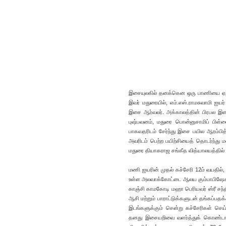
இசையுலகில் தனக்கென ஒரு பாணியை ஏற்பட
இவர் மதுரையில், எம்.எஸ்.ராமசுவாமி ஐயர்
இசை ஆர்வலர். அக்காலத்தின் பிரபல இச
புஷ்பவனம், மதுரை பொன்னுசாமிப் பிள்
பாகவதரிடம் சேர்ந்து இசை பயில ஆரம்பித்
அவரிடம் பெற்ற பயிற்சியைத் தொடர்ந்த
மதுரை தியாகராஜ சங்கீத வித்யாலயத்தில் 
மணி ஐயரின் முதல் கச்சேரி 12ம் வயதில், 
உள்ள அலவாக்கோட்டை ஆலய கும்பாபிஷேக நிக
காஞ்சி காமகோடி மஹா பெரியவர் ஸ்ரீ சந்த
ஆசி மற்றும் பாராட்டுக்களுடன் தங்கப்பதக
இடங்களுக்கும் சென்று கச்சேரிகள் செய
தனது இசையறிவை வளர்த்துக் கொண்டார். 