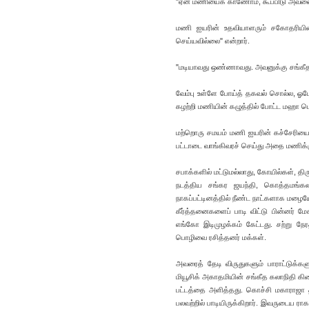
"ஏன் மணியைக் காணோம், கூப்பிடு அவனை"
மணி ஐயரின் உதவியாளரும் சகோதரியின
செய்யவில்லை" என்றார்.
"மடியாவது ஒண்ணாவது. அவனுக்கு சங்கீதம்
வேம்பு உள்ளே போய்த் தகவல் சொல்ல, ஓடோ
கழற்றி மணியின் கழுத்தில் போட்ட மஹா பெர
மற்றொரு சமயம் மணி ஐயரின் கச்சேரியைக் 
பட்டாடை வாங்கிவரச் செய்து அதை மணிக்க
சபாக்களில் மட்டுமல்லாது, கோயில்கள், தி
நடத்திய சங்கர ஜயந்தி, கொத்தமங்கலம்
நாகப்பட்டினத்தில் நீண்ட நாட்களாக மழைய
கீர்த்தனைகளைப் பாடி விட்டு பின்னர் மேக
எங்கோ இடிமுழக்கம் கேட்டது. சற்று ந
பொழிவை ரசித்தனர் மக்கள்.
அவரைத் தேடி விருதுகளும் பாராட்டுக்க
மியூசிக் அகாதமியின் சங்கீத கலாநிதி கிட
பட்டத்தை அளித்தது. கொச்சி மகாராஜா 
பலவற்றில் பாடியிருக்கிறார். இவருடைய ர