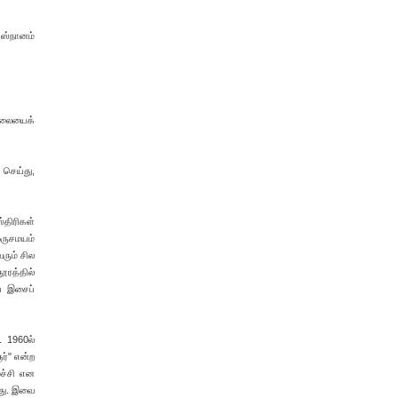
ஸ்நானம்
மாலையைக்
 செய்து,
்திரிகள்
ருசமயம்
ரும் சில
ூரத்தில்
யே இசைப்
. 1960ல்
ர்" என்ற
ச்சி என
தது. இவை