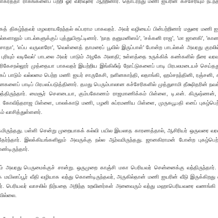
கர்த்தா ராகங்களைப் பற்றி ஓர் விரிவுரை ஆற்றினார். தொடர்ந்து மணி ஐயரின் கச்சேரியும் நடந்
கத் திகழ்ந்தவர் மழவராயநேந்தல் சுப்பராம பாகவதர். அவர் வழியைப் பின்பற்றினார் மதுரை மணி ஐ
ல்களாலும் பாடல்களுக்குப் புத்துயிரூட்டினார். 'நாத தனுமனிஸம்', 'சக்கனி ராஜ', 'மா ஜானகி', 'க
ோதா', 'எப்ப வருவாரோ', 'வெள்ளைத் தாமரைப் பூவில் இருப்பாள்' போன்ற பாடல்கள் அவரது குரலில
புரியும் வடிவேல்' பாடலை அவர் பாடும் அழகே அலாதி; உள்ளத்தை உருக்கிக் கண்களில் நீரை வர
ஹரிகேசநல்லூர் முத்தையா பாகவதர் இயற்றிய இங்கிலீஷ் நோட்டுகளைப் பாடி பிரபலமடையச் செய்த
கப் பாடும் வல்லமை பெற்ற மணி ஐயர் சாருகேசி, நளினகாந்தி, லதாங்கி, ஹம்சநந்தினி, ரஞ்சனி, 
ளைப் பாடிப் பிரபலப்படுத்தினார். தமது பெரும்பாலான கச்சேரிகளில் முத்துசாமி தீக்ஷிதரின் நவ
திருந்தார். மைசூர் சௌடையா, கும்பகோணம் ராஜமாணிக்கம் பிள்ளை, டி.என். கிருஷ்ணன், ல
 கோவிந்தராஜ பிள்ளை, பாலக்காடு மணி, பழனி சுப்ரமணிய பிள்ளை, முருகபூபதி எனப் புகழ்பெ
ம் வாசித்துள்ளனர்.
கமிருந்தது. பள்ளி சென்று முறையாகக் கல்வி பயில இயலாத காரணத்தால், ஆசிரியர் ஒருவரை வ
ேர்ந்தார். இலக்கியங்களிலும் அவருக்கு நல்ல ஆர்வமிருந்தது. ஜானகிராமன் போன்ற புகழ்பெற
ண்டிருந்தார்.
ம் அவரது பெருமைக்குச் சான்று. ஒருமுறை காஞ்சி மகா பெரியவர் சென்னைக்கு வந்திருந்தார்.
மயிலாப்பூர் வீதி வழியாக வந்து கொண்டிருந்தவர், அருகில்தான் மணி ஐயரின் வீடு இருக்கிறத
ிட்டார். பெரியவர் வாசலில் நிற்பதை அறிந்த உறவினர்கள் அனைவரும் வந்து மஹாபெரியவரை வணங்கி
வில்லை.