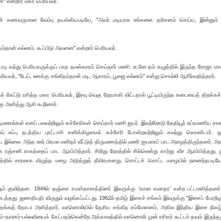
 என்றார் மகா பெரியவர்.
் கணவருமான வேம்பு தயங்கியபடியே, "அவர் மடியாக உங்களை தரிசனம் செய்ய, இன்னும் 
தான் எல்லாம். கூப்பிடு அவனை" என்றார் பெரியவர்.
டி வந்து பெரியவருக்குப் பாத நமஸ்காரம் செய்தார் மணி. உடனே தம் கழுத்தில் இருந்த ரோஜா 
ியவர், "டேய், உனக்கு சங்கீதம்தான் மடி, ஆசாரம், பூஜை எல்லாம்" என்று சொல்லி ஆசிர்வதித்தார்.
கேட்டு ரசித்த மகா பெரியவர், இரவு வெகு நேரமாகி விட்டதால் பூட்டியிருந்த கடையைத் திறக்கச்
ு அளித்து ஆசி கூறினார்.
ருமணங்கள் எனப் பலவற்றிலும் கச்சேரிகள் செய்தார் மணி ஐயர். இவற்றோடு தேதியூர் சுப்ரமணிய சாஸ
 சுப்பு நடத்திய புரட்டாசி சனிக்கிழமைக் கச்சேரி போன்றவற்றிலும் கலந்து கொண்டார். ஒ
ே இல்லை. அந்த ஊர் பிரபல மனிதர் வீட்டுத் திருமணத்தில் மணி ஐயரைப் பாட அழைத்திருந்தனர். அவ
 ரஞ்சனி ராகத்தைப் பாட ஆரம்பித்தார். சிறிது நேரத்தில் சில்லென்று காற்று வீச ஆரம்பித்தது. த
ேரத்தில் சாரலாக விழுந்த மழை அடுத்துத் தீவிரமானது. சொட்டச் சொட்ட மழையில் நனைந்தபடி
ளும் குவிந்தன. 1944ல் தஞ்சை சமஸ்தானத்தினர் இவருக்கு 'கான கலாதர' என்ற பட்டமளித்தனர்
ைத்தது. ஜனாதிபதி விருதும் வழங்கப்பட்டது. 1962ல் தமிழ் இசைச் சங்கம் இவருக்கு "இசைப் பேரறிஞ
தங்கத் தோடா அளித்தார். வானொலியில் தேசிய சங்கீத சம்மேளனம், அகில இந்திய இசை நிகழ்
ாகம்-தானம்-பல்லவியைக் கேட்பதற்கென்றே அக்காலத்தில் வானொலி முன் ரசிகர் கூட்டம் தவம் இருந்