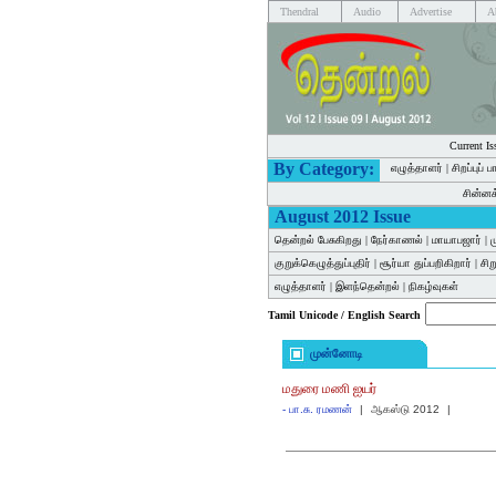
Thendral
Audio
Advertise
A
Current Is
By Category:
எழுத்தாளர்
|
சிறப்புப் 
சின்ன
August 2012 Issue
தென்றல் பேசுகிறது
|
நேர்காணல்
|
மாயாபஜார்
|
ம
குறுக்கெழுத்துப்புதிர்
|
சூர்யா துப்பறிகிறார்
|
சி
எழுத்தாளர்
|
இளந்தென்றல்
|
நிகழ்வுகள்
Tamil Unicode / English Search
முன்னோடி
மதுரை மணி ஐயர்
-
பா.சு. ரமணன்
|
ஆகஸ்டு 2012
|