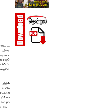
்றப்பட்ட
். தந்தை
ற்றப்பா
ன ராஜம்
டும்பம்.
ாகவதரின்
ுரத்தில்
ட்டையில்
ெரியவரது
்தின் பல
கேட்டும்
 திறப்பு