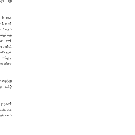
தது. அது
யர். ராக
ாணக் கண்
் மேலும்
வழைப்பது
தும் மணி
சரசாங்கி
க்கிரஹக்
ால்குடி
ற்ற இசை
ரவழைத்து
்ற தமிழ்
 ஒருநாள்
ு என்பதை
 தரிசனம்