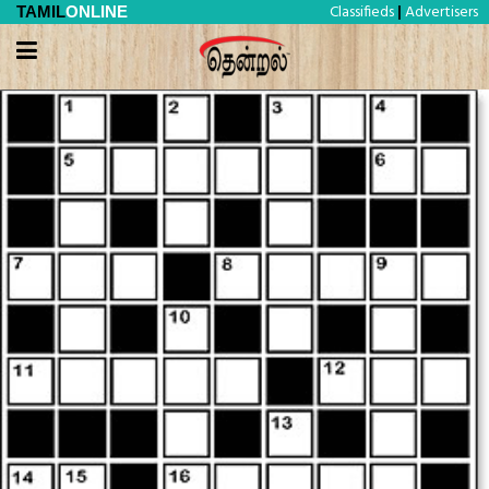
Classifieds
Advertisers
TAMIL
ONLINE
|