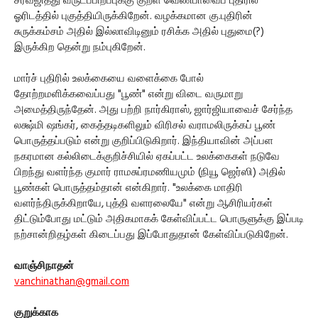
சர்வஜித்து வருடப்பிறப்புக்கு குறள் வெண்பாவைப் புதிரில்
ஓரிடத்தில் புகுத்தியிருக்கிறேன். வழக்கமான கு.புதிரின்
சுருக்கம்சம் அதில் இல்லாவிடினும் ரசிக்க அதில் புதுமை(?)
இருக்கிற தென்று நம்புகிறேன்.
மார்ச் புதிரில் உலக்கையை வளைக்கை போல்
தோற்றமளிக்கவைப்பது "பூண்" என்று விடை வருமாறு
அமைத்திருந்தேன். அது பற்றி நார்கிராஸ், ஜார்ஜியாவைச் சேர்ந்த
லக்ஷ்மி ஷங்கர், கைத்தடிகளிலும் விரிசல் வராமலிருக்கப் பூண்
பொருத்தப்படும் என்று குறிப்பிடுகிறார். இந்தியாவின் அப்பள
நகரமான கல்லிடைக்குறிச்சியில் ஏகப்பட்ட உலக்கைகள் நடுவே
பிறந்து வளர்ந்த குமார் ராமசுப்ரமணியமும் (நியூ ஜெர்ஸி) அதில்
பூண்கள் பொருத்தம்தான் என்கிறார். "உலக்கை மாதிரி
வளர்ந்திருக்கிறாயே, புத்தி வளரலையே" என்று ஆசிரியர்கள்
திட்டும்போது மட்டும் அதிகமாகக் கேள்விப்பட்ட பொருளுக்கு இப்படி
நற்சான்றிதழ்கள் கிடைப்பது இப்போதுதான் கேள்விப்படுகிறேன்.
வாஞ்சிநாதன்
vanchinathan@gmail.com
குறுக்காக