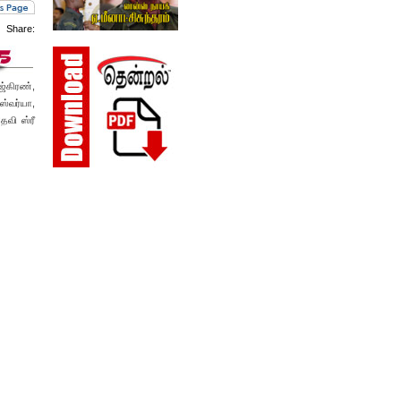
Share:
ஜ்கிரண்,
ஸ்வர்யா,
ேவி ஸ்ரீ