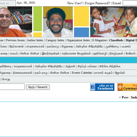
ஆக. 06, 2026
New User?
|
Forgot Password?
| Email:
bout us
sue
|
Previous Issues
|
Author Index
|
Category Index
|
Organization Index
|
E-Magazine
|
Classifieds
|
Digital
பார்வை
|
நேர்காணல்
|
சாதனையாளர்
|
நலம்வாழ
|
சிறுகதை
|
அன்புள்ள சிநேகிதியே
|
முன்னோடி
|
பயணம்
க்கதை
|
சமயம்
|
சினிமா சினிமா
|
இளந்தென்றல்
|
கதிரவனை கேளுங்கள்
|
ஹரிமொழி
|
நிகழ்வுகள்
|
மேலோர் 
ுன்னோடி
|
சாதனையாளர்
|
அன்புள்ள சிநேகிதியே
|
அஞ்சலி
|
சிறப்புப் பார்வை
|
சிரிக்க சிந்திக்க
சிறுகதை
|
நினைவலைகள்
|
நலம் வாழ
|
சினிமா சினிமா
|
Events Calendar
|
வாசகர் கடிதம்
|
ஜோக்ஸ்
|
பொது
< Prev
|
Ind