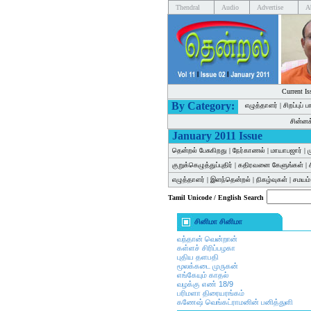
Thendral
Audio
Advertise
A
Current Is
By Category:
எழுத்தாளர்
|
சிறப்புப் 
சின்ன
January 2011 Issue
தென்றல் பேசுகிறது
|
நேர்காணல்
|
மாயாபஜார்
|
ம
குறுக்கெழுத்துப்புதிர்
|
கதிரவனை கேளுங்கள்
|
எழுத்தாளர்
|
இளந்தென்றல்
|
நிகழ்வுகள்
|
சமயம்
Tamil Unicode / English Search
சினிமா சினிமா
வந்தான் வென்றான்
கள்ளச் சிரிப்பழகா
புதிய தளபதி
மூலக்கடை முருகன்
எங்கேயும் காதல்
வழக்கு எண் 18/9
பரிமளா திரையரங்கம்
கணேஷ் வெங்கட்ராமனின் பனித்துளி