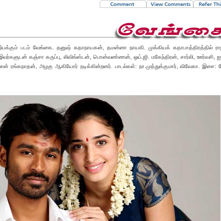
இயக்கும் படம் வேங்கை. தனுஷ் கதாநாயகன், தமன்னா நாயகி. முக்கியக் கதாபாத்திரத்தில் ரா
ர்களுடன் கஞ்சா கருப்பு, லிவிங்ஸ்டன், பொன்வண்ணன், ஒய்.ஜி. மகேந்திரன், சார்லி, ஊர்வசி, ஐ
ான் ரங்கநாதன், அழகு ஆகியோர் நடிக்கின்றனர். பாடல்கள்: நா.முத்துக்குமார், விவேகா. இசை: த