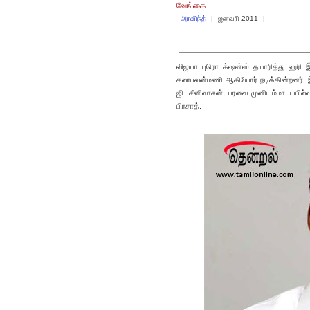
வேங்கை
-
அரவிந்த்
|
ஜனவரி 2011
|
விஜயா புரொடக்‌ஷன்ஸ் தயாரித்து ஹரி 
கலாபவன்மணி ஆகியோர் நடிக்கின்றனர். இவ
ஜி. சீனிவாசன், பரவை முனியம்மா, பயில்வ
பிரசாத்.