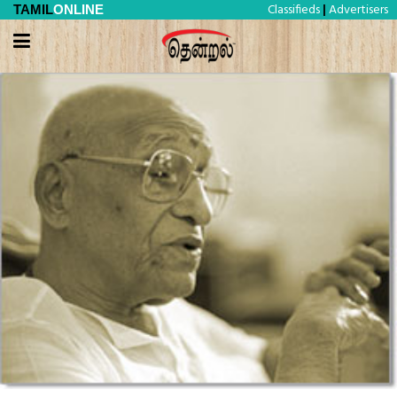
Classifieds
Advertisers
TAMIL
ONLINE
|