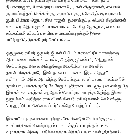
இல்லத்திலேயே தங்கி இசை கற்றுக் கொண்டார்கள். டி.எம்.
தியாகராஜன், பி.எஸ்.நாராயணசாமி, டி.என்.கிருஷ்ணன், வைகல்
ஞானஸ்கந்தன் (சிக்கில் குருசரணின் குரு), கே.ஆர். குமாராசாமி
ஐயர், பிரேமா-ஜெயா, சீதா ராஜன், ஓமனக்குட்டி, வி.ஆர்.கிருஷ்ணன்
என பலர் அதில் முக்கியமானவர்கள். கே.ஜே. ஜேசுதாஸ், எம்.எஸ்.
சுப்புலட்சுமி உட்படப் பல பிரபல பாடகர்களுக்கும் இசை
பயிற்றுவித்திருக்கிறார் செம்மங்குடி.
ஒருமுறை ரசிகர் ஒருவர் ஜி.என்.பியிடம் கரஹரப்ரியா ராகத்தை
ஆலாபனை பண்ணச் சொல்ல, அதற்கு ஜி.என்.பி., "அதுதான்
செம்மங்குடி அதை அக்குவேறு ஆணிவேறாக அலசித்
தள்ளியிருக்கிறாரே. இனி நான் பாட என்ன இருக்கிறது?"
என்றாராம். அந்த அளவிற்கு செம்மங்குடி, தான் பாடிய ராகங்களில்
தான் பாடியதைத் தவிர வேறேதும் புதிதாகப் பாட முடியுமா என்று பிற
இசைக் கலைஞர்கள் சந்தேகம் கொள்ளுமளவுக்கு தேர்ந்த இசை
நுணுக்கம் அறிந்தவராக விளங்கினார். ரசிகர்களால் செம்மங்குடி
"கரஹரப்ரியா சீனிவாசய்யர்" என்றே போற்றப்பட்டார்.
இசையில் புதுமைகளை ஏற்றுக் கொள்வதில் செம்மங்குடிக்கு
உடன்பாடு உண்டு என்றாலும் பழமைக்கும், மரபுக்கும் பங்கம்
வராததாக, அதை பாதிக்காததாக அந்தப் புதுமைகள் இருந்தால்