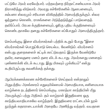
மட்டுமே அவர் வரவேற்பார். மற்றவற்றை நிர்தாட்சண்யமாக அவர்
நிராகரித்து விடுவார். அவரது கச்சேரிகளில் ஆலாபனையும்,
கல்பனா ஸ்வரமும் சரியான விகிதத்தில் அமைந்திருக்கும். ஸ்வர
ஒற்றுமை கொண்ட ராகங்களை அடுத்தடுத்துப் பாடுவதைத்
தவிர்ப்பார். பிரபல க்ருதிகளையும், ஓரிரு புதிய க்ருதிகளையும்
கொண்டதாகவே தனது கச்சேரிகளை எப்போதும் அமைத்திருந்தார்.
செம்மங்குடி இசை விமர்சகர்கள் பற்றிக் கூறும் போது "இசை
விமர்சகர்கள் பொறுப்போடு செயல்பட வேண்டும். விமர்சனம்
என்பது குறைகளைச் சுட்டிக் காட்டுவதாய் இருக்க வேண்டுமே
தவிர, கலைஞரை மனம் தளர விடக் கூடாது. அவர்களது மனதைப்
புண்ணாக்கி விடக் கூடாது. இது மிகவும் முக்கியம்" என்று
கூறியிருப்பது கவனிக்கத் தக்கது.
ஆயிரக்கணக்காண கச்சேரிகளைச் செய்தவர் என்றாலும்
அதுபற்றிய அகங்காரம் எதுவுமில்லாமல் அமைதியாக, எளிமையாக
வாழ்க்கை நடத்தினார் செம்மங்குடி. மகாத்மா காந்தியின் மீது
அவருக்குப் பற்று அதிகம். தம் வாழ்நாள் இறுதிவரை ஒரு
காந்தியவாதியாகவே வாழ்ந்தார். இறுதிவரை ராட்டையில் நூல்
நூற்றுக் கதாராடையாக்கி அதையே அணிந்து வந்தார். வயதான