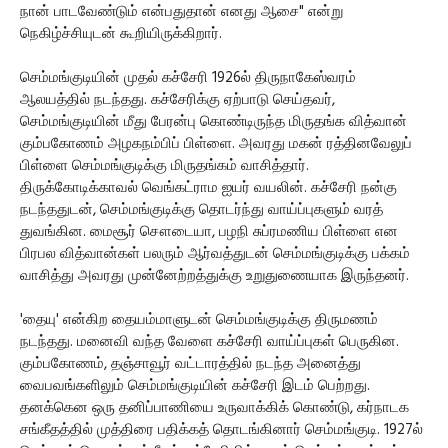
நான் பாடவேண்டும் என்பதுதான் எனது ஆசை" என்று
நெகிழ்ச்சியுடன் கூறியிருக்கிறார்.
செம்மங்குடியின் முதல் கச்சேரி 1926ல் திருநாகேஸ்வரம்
ஆலயத்தில் நடந்தது. கச்சேரிக்கு ஏற்பாடு செய்தவர்,
செம்மங்குடியின் மீது பேரன்பு கொண்டிருந்த மிருதங்க வித்வான்
கும்பகோணம் அழகநம்பிப் பிள்ளை. அவரது மகன் ரத்தினவேலுப்
பிள்ளை செம்மங்குடிக்கு மிருதங்கம் வாசித்தார்.
திருக்கோடிக்காவல் வெங்கட்ராம ஐயர் வயலின். கச்சேரி நன்கு
நடந்ததுடன், செம்மங்குடிக்கு தொடர்ந்து வாய்ப்புகளும் வரத்
துவங்கின. மைசூர் சௌடையா, பழநி சுப்ரமணிய பிள்ளை என
பிரபல வித்வான்கள் பலரும் ஆர்வத்துடன் செம்மங்குடிக்கு பக்கம்
வாசித்து அவரது முன்னேற்றத்துக்கு உறுதுணையாக இருந்தனர்.
'தையு' என்கிற தையம்மாளுடன் செம்மங்குடிக்கு திருமணம்
நடந்தது. மனைவி வந்த வேளை கச்சேரி வாய்ப்புகள் பெருகின.
கும்பகோணம், தஞ்சாவூர் வட்டாரத்தில் நடந்த அனைத்து
வைபவங்களிலும் செம்மங்குடியின் கச்சேரி இடம் பெற்றது.
தனக்கென ஒரு தனிப்பாணியை உருவாக்கிக் கொண்டு, கர்நாடக
சங்கீதத்தில் முத்திரை பதிக்கத் தொடங்கினார் செம்மங்குடி. 1927ல்