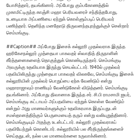
யோசித்தார், தயங்கினார். அப்போது கும்பகோணத்தில்
முகாமிட்டிருந்த காஞ்சி மஹா பெரியவரைச் சந்தித்தபோது,
உடனடியாக அப்பணியை ஏற்றுக் கொள்ளும்படிப் பெரியவர்
பணித்தார். தெளிந்த மனதோடு திருவனந்தபுரத்துக்குச் சென்றார்
செம்மங்குடி.
##Caption## அப்போது இசைக் கல்லூரி முதல்வராக இருந்த
ஹரிகேசநல்லூர் முத்தையா பாகவதர் ஸ்வாதித் திருநாளின்
கீர்த்தனைகளைத் தொகுத்துக் கொண்டிருந்தார். செம்மங்குடி
அவருக்கு உதவியாக இருந்து செயல்பட்டார். 1940ல் முதல்வர்
பதவியிலிருந்து முத்தையா பாகவதர் விலகவே, செம்மங்குடி இசைக்
கல்லூரியின் முதல்வர் பொறுப்பை ஏற்க வேண்டும் என்று
மஹாராஜாவும் ராணியும் வேண்டுகோள் விடுத்தனர். செம்மங்குடி
தயங்கினார். அப்போது திவானாக இருந்த சர். சி.பி ராமசாமி ஐயர்,
செம்மங்குடி கட்டாயம் அப்பதவியை ஏற்றுக் கொள்ள வேண்டும்
என்றும் அது மாணவர்களுக்கும் உதவிகரமாக இருப்பதுடன்
சமஸ்தானத்திற்கும் பெருமையைத் தரும் என்று வலியுறுத்தினார்.
செம்மங்குடியும் அதற்கு உடன்பட்டார். கல்லூரி முதல்வராகப்
பதவியேற்றுக் கொண்டார். கல்லூரியில் பல சீர்திருத்தங்களைச்
செய்ததுடன், நல்ல பல மாணவர்களை உருவாக்கினார்.