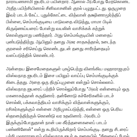
நாராயணசாமி ஐயரிடம் பயின்றார். ஆனால் அப்போது மேற்கொண்ட
அதீத பயிற்சியினால் சீனிவாசனின் குரல் பழுதுபட்டது. ஒருமுறை
இவர் பாடக் கேட்ட புதுக்கோட்டை வித்வான் தக்ஷிணாமூர்த்திப்
பிள்ளை, செம்மங்குடியை பாடுவதை விடுத்து, மாமா பிடில்
கிருஷ்ணய்யரைப் போன்று வயலின் வாசிக்கக் கற்றுக்
கொள்ளுமாறு பணித்தார். அது செம்மங்குடியின் மனதைப்
புண்படுத்திற்று. ஆயினும் தனது அசுர சாதகத்தால், உடைந்த
குரலைச் சரிசெய்து கொண்டதுடன் தனது சாரீரத்தையும்
வளப்படுத்திக் கொண்டார்.
அன்றைய இசைமேதைகளுள் புகழ்பெற்று விளங்கிய மஹாராஜபுரம்
விஸ்வநாத ஐயரிடம் இசை பயிலும் வாய்ப்பு செம்மங்குடிக்குக்
கிடைத்தது. அதை ஒரு திருப்புமுனை என்றும் சொல்லலாம்.
விஸ்வநாத ஐயரைப் பற்றிச் சொல்லும்போது "அவர் என்னையும் ஒரு
மகனாகத்தான் கருதினார். தன்னோடு கச்சேரிகளில் பாடச்
சொல்லி, பக்கவாத்தியம் வாசிக்கும் வித்வான்களுக்கும்,
ரசிகர்களுக்கும் என்னை அறிமுகப்படுத்தி, என்னை ஒரு பெரிய
ஸ்தானத்திற்குக் கொண்டு வர உதவினார். அவரிடம்
இருக்கும்போதுதான் நான் பல கீர்த்தனைகளைப் பாடம்
பண்ணினேன்" என்று கூறியிருக்கிறார் செம்மங்குடி. தனது சீடரைப்
பற்றி மஹாராஜபுரம் விஸ்வநாத ஐயர் கூறுகையில், "சீனுவைப் போல்