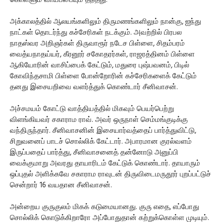
கொள்ளும் வாய்ப்பையும் தந்தது.
அக்காலத்தில் ஆலயங்களிலும் திருமணங்களிலும் நான்கு, ஐந்து
நாட்கள் தொடர்ந்து கச்சேரிகள் நடக்கும். அவற்றில் பிரபல
நாதஸ்வர அறிஞர்கள் திருவாரூர் நடேச பிள்ளை, சிதம்பரம்
வைத்யநாதய்யர், கீரனூர் சகோதரர்கள், ராஜரத்தினம் பிள்ளை
ஆகியோரின் வாசிப்பைக் கேட்டும், மதுரை புஷ்பவனம், பிடில்
கோவிந்தசாமி பிள்ளை போன்றோரின் கச்சேரிகளைக் கேட்டும்
தனது இசையறிவை வளர்த்துக் கொண்டார் சீனிவாசன்.
அச்சமயம் கோட்டு வாத்தியத்தில் மிகவும் பெயர்பெற்று
விளங்கியவர் சகாராம ராவ். அவர் ஒருநாள் செம்மங்குடிக்கு
வந்திருந்தார். சீனிவாசனின் இசையார்வத்தைப் பார்த்துவிட்டு,
சிறுவனைப் பாடச் சொல்லிக் கேட்டார். அபாரமான குரல்வளம்
இருப்பதைப் பார்த்து, சீனிவாசனைத் தன்னோடு அனுப்பி
வைக்குமாறு அவரது தாயாரிடம் கேட்டுக் கொண்டார். தாயாரும்
ஒப்புதல் அளிக்கவே சகாராம ராவுடன் திருவிடைமருதூர் புறப்பட்டுச்
சென்றார் 16 வயதான சீனிவாசன்.
அன்றைய குருகுலம் மிகக் கடுமையானது. குரு எதை, எப்போது
சொல்லிக் கொடுக்கிறாரோ அப்போதுதான் கற்றுக்கொள்ள முடியும்.