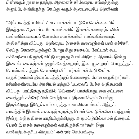
பின்னரும் நூலை நூற்று, அதனைச் சர்வோதய சங்கத்துக்கு
அனுப்பி, அங்கிருந்து நெய்து வரும் ஆடையையே அணிவார்.
"அக்காலத்தில் மிகச் சில சபாக்கள் மட்டுமே சென்னையில்
இருந்தன. ஆனால் சமீப காலங்களில் இசைக் கலைஞர்களின்
எண்ணிக்கையைப் போலவே சபாக்களின் எண்ணிக்கையும்
அதிகரித்து விட்டது. அன்றைய இசைக் கலைஞர்கள் பலர் கச்சேரி
செய்து கொண்டிருக்கும் போது சிறு சலசலப்பு கேட்டால் கூட
கச்சேரியை நிறுத்திவிட்டு எழுந்து போய்விடுவர். ஆனால் இன்று
இசைக்கலைஞர்கள் ஒழுங்கீனத்தையும், இடையூறையும் பொறுத்துக்
கொள்ளக் கற்றுக் கொண்டு விட்டார்கள். கச்சேரி கேட்க
வருகிறவர்கள் திரைப்படத்திற்குப் போவதைப் போல வருகிறார்கள்.
ரசிகர்களிடையே அரசியல் மற்றும் ‘புடவை'ப் பேச்சு அதிகமாகி
விட்டது. பாட்டுக்கு நடுவில் ‘அப்ளாஸ்' பறக்கிறது. கை தட்டலை
வைத்துக் கச்சேரியின் வெற்றியை நிர்ணயிக்கும் போக்கு
இருக்கிறது. இதெல்லாம் வருத்தமான விஷயங்கள். அந்தக்
காலத்தில் இசைக் கலைஞர்களுக்கு பெண் கொடுக்கவே பயந்தனர்.
இன்று அந்த நிலை மாறியிருக்கிறது. அதுமட்டுமில்லாமல் நிறையப்
பெண் இசைக் கலைஞர்கள் வந்திருக்கிறார்கள். இது
வரவேற்புக்குரிய விஷயம்" என்றார் செம்மங்குடி.