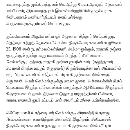
பாடல்களுக்கு முக்கியத்துவம் கொடுத்து மேடைதோறும் அதனைப்
பரப்பியவர்; திருவனந்தபுரம் இசைக்கல்லூரியின் முதல்வராக
நீண்டகாலம் பணியாற்றியவர் எனப் பல்வேறு
பெருமைகளுக்குரியவர் செம்மங்குடி.
கும்பகோணம் அருகே உள்ள ஓர் அழகான சிற்றூர் செம்மங்குடி.
அதற்குச் சற்றுத் தொலைவில் உள்ள திருக்கோடிக்காவலில் ஜூலை
25, 1908 அன்று, தர்மஸம்வர்த்தனி அம்மாளுக்கும், ராதாகிருஷ்ண
ஐயருக்கும் மூன்றாவது மகனாகப் பிறந்தார் சீனிவாசன்.
'செம்மங்குடி' தந்தை ராதாகிருஷ்ண ஐயரின் ஊர். (எழுத்தாளர்
மௌனி பிறந்த ஊரும் அதுதான்) திருக்கோடிக்காவல் அம்மாவின்
ஊர். பிரபல வயலின் வித்வான் பிடில் கிருஷ்ணையரின் ஊரும்
அதுதான். அவர் செம்மங்குடிக்கு மாமா முறை. அக்காலத்தில் மிகப்
பிரபலமாக இருந்த வித்வான்கள் பலருக்கும் ஆசிரியராக இருந்தவர்
கிருஷ்ணையர் தான். திருவாவடுதுறை ராஜரத்தினம் பிள்ளை,
நாராயணசாமி ஐயர் உட்படப் பலர் அவரிடம் இசை பயின்றவர்களே.
##Caption## தந்தையார் செம்மங்குடி கிராமத்தில் தனது
நிலபுலன்களை கவனித்துக் கொண்டு இருந்தார். சீனிவாசன்
திருக்கோடிக்காவலில் தனது மாமா கிருஷ்ணையரின் வீட்டில்