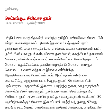
முன்னோடி
செம்மங்குடி சீனிவாச ஐயர்
பா.சு. ரமணன்
|
டிசம்பர் 2009
பக்தியிசையாகத் தோன்றி வளர்ந்த தமிழ்ப் பண்ணிசை, மேடையில்
கர்நாடக சங்கீதமாகப் பரிணமித்த காலம் பத்தொன்பதாம்
நூற்றாண்டு. மஹா வைத்தியநாத சிவன், டைகர் வரதாச்சாரியார்,
பூச்சி சினிவாச ஐயங்கார், வீணை தனம்மாள், காஞ்சிபுரம் நாயனாப்
பிள்ளை, பிடில் கிருஷ்ணையர், மலைக்கோட்டை கோவிந்தசாமிப்
பிள்ளை, புதுக்கோட்டை தக்ஷிணாமூர்த்திப் பிள்ளை, மைசூர்
சௌடையா எனக் கர்நாடக இசை வளர்ச்சிக்கு
அருந்தொண்டாற்றியவர்கள் பலர். அவர்களுள் தமிழிசை
வளர்ச்சிக்கு உறுதுணையாக இருந்ததுடன், செறிவான சீடர்
பரம்பரையை உருவாக்கி இசையை அடுத்த தலைமுறைகளுக்குக்
கொண்டு சென்றவர்களுள் முக்கியமானவர் செம்மங்குடி ஆர்.
சீனிவாச ஐயர். இசையுலகில் நான்கு தலைமுறைகள் கண்டவர்; 80
ஆண்டுகளுக்கும் மேலாக இசைப்பணி ஆற்றிவர்; தனது 92வது
வயதில் கூட பிரசார் பாரதிக்காகக் கச்சேரி செய்தவர்; பாரதியாரின்