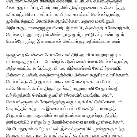
மெட்ராஸ் செஷன் சங்கீதக் கச்சேரியில் பாடச் செம்மங்குடிக்குக்
கிடைத்த வாய்ப்பு, அவர் வாழ்வில் திருப்புமுனையாக அமைந்தது.
ரசிக ரஞ்சனி சபா உட்படப் பல பிரபல சபாக்கள் செம்மங்குடிக்கு
முக்கியத்துவம் கொடுக்க ஆரம்பித்தன. மதுரை மணி ஐயர்,
அரியக்குடி ராமானுஜ ஐயங்கார், ஜி.என்.பி., ஆலத்தூர் சகோதரர்கள்,
செம்பை, மஹாராஜபுரம் விஸ்வநாத ஐயர், முசிறி சுப்ரமண்ய ஐயர்
போன்றோருக்கு இணையாகச் செம்மங்குடி மதிக்கப்படலானார்.
ஒருமுறை சென்னை கோகலே சாஸ்திரி ஹாலில் மஹாராஜபுரம்
விஸ்வநாத ஐயர் பாடவேண்டும். அவர் வரவில்லை. செம்மங்குடிக்கு
அந்த வாய்ப்பு தரப்பட்டது. பிரபல வித்வான்கள் கோவிந்தசாமிப்
பிள்ளை வயலின், தக்ஷிணாமூர்த்திப் பிள்ளை கஞ்சிரா வாசித்தனர்.
செம்மங்குடி அற்புதமாகப் பாடி சபையோரைக் கட்டிப் போட்டார்.
கச்சேரியைக் கேட்க திருவிதாங்கூர் மஹாராணி சேதுபார்வதி
வந்திருந்தார். செம்மங்குடியின் இசையில் மயங்கிய அவர்,
செம்மங்குடியைக் கேரளத்துக்கு வரும்படிக் கேட்டுக்கொண்டார்.
கேரளத்தில் கர்நாடக இசையைப் பரப்ப வேண்டும், ஸ்வாதித்
திருநாள் மஹாராஜாவின் சாஹித்யங்களை ஒழுங்குபடுத்தித்
தரவேண்டும் என்று இரு கோரிக்கைகளை ராணி முன்வைத்தார்.
அப்போதுதான் தமிழ் நாட்டில் இசைத்துறையில் முன்னுக்கு வந்து
கொண்டிருந்த தான் கேரளத்துக்குச் செல்வதா என செம்மங்குடி