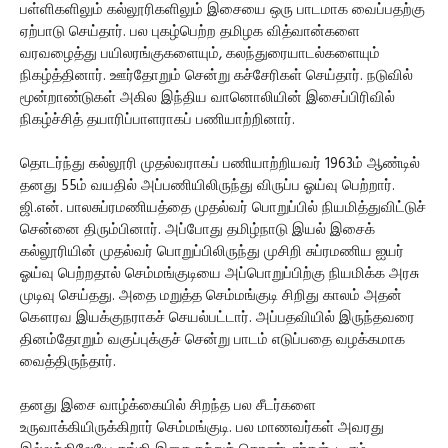
பள்ளிகளிலும் கல்லூரிகளிலும் இசையை ஒரு பாடமாக வைப்பதற்கு
ஏற்பாடு செய்தார். பல புகழ்பெற்ற தமிழக வித்வான்களை
வரவழைத்து பயிலரங்குகளையும், கலந்துரையாடல்களையும்
நிகழ்த்தினார். ஊர்தோறும் சென்று கச்சேரிகள் செய்தார். நடுவில்
மூன்றாண்டுகள் அகில இந்திய வானொலியின் இசைப்பிரிவில்
நிகழ்ச்சித் தயாரிப்பாளராகப் பணியாற்றினார்.
தொடர்ந்து கல்லூரி முதல்வராகப் பணியாற்றியவர் 1963ம் ஆண்டில்
தனது 55ம் வயதில் அப்பணியிலிருந்து விருப்ப ஓய்வு பெற்றார்.
ஜி.என். பாலசுப்ரமணியத்தை முதல்வர் பொறுப்பில் நியமித்துவிட்டுச்
சென்னை திரும்பினார். அப்போது தமிழ்நாடு இயல் இசைக்
கல்லூரியின் முதல்வர் பொறுப்பிலிருந்து முசிறி சுப்ரமணிய ஐயர்
ஓய்வு பெற்றதால் செம்மங்குடியை அப்பொறுப்பிற்கு நியமிக்க அரசு
முடிவு செய்தது. அதை மறுத்த செம்மங்குடி சிறிது காலம் அதன்
கௌரவ இயக்குநராகச் செயல்பட்டார். அப்பதவியில் இருந்தவரை
தினம்தோறும் வகுப்புக்குச் சென்று பாடம் எடுப்பதை வழக்கமாக
வைத்திருந்தார்.
தனது இசை வாழ்க்கையில் சிறந்த பல சீடர்களை
உருவாக்கியிருக்கிறார் செம்மங்குடி. பல மாணவர்கள் அவரது