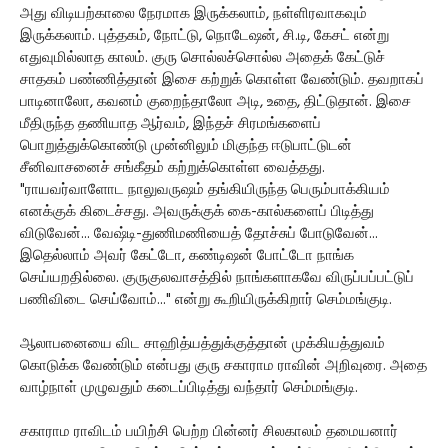
அது விடியற்காலை நேரமாக இருக்கலாம், நள்ளிரவாகவும்
இருக்கலாம். புத்தகம், நோட்டு, நொடேஷன், சி.டி, கேசட் என்று
எதுவுமில்லாத காலம். குரு சொல்லச்சொல்ல அதைக் கேட்டுச்
சாதகம் பண்ணித்தான் இசை கற்றுக் கொள்ள வேண்டும். தவறாகப்
பாடினாலோ, கவனம் குறைந்தாலோ அடி, உதை, திட்டுதான். இசை
மீதிருந்த தணியாத ஆர்வம், இந்தச் சிரமங்களைப்
பொறுத்துக்கொண்டு முன்னிலும் மிகுந்த ஈடுபாட்டுடன்
சீனிவாசனைச் சங்கீதம் கற்றுக்கொள்ள வைத்தது.
"ராயவர்வாளோட நாலுவருஷம் தங்கியிருந்த பெரும்பாக்கியம்
எனக்குக் கிடைச்சது. அவருக்குக் கை-கால்களைப் பிடித்து
விடுவேன்... வேஷ்டி-துணிமணியைத் தோச்சுப் போடுவேன்...
இதெல்லாம் அவர் கேட்டோ, கண்டிஷன் போட்டோ நாங்க
செய்யறதில்லை. குருகுலவாசத்தில் நாங்களாகவே விருப்பப்பட்டுப்
பணிவிடை செய்வோம்..." என்று கூறியிருக்கிறார் செம்மங்குடி.
ஆலாபனையை விட சாஹித்யத்துக்குத்தான் முக்கியத்துவம்
கொடுக்க வேண்டும் என்பது குரு சகாராம ராவின் அறிவுரை. அதை
வாழ்நாள் முழுவதும் கடைப்பிடித்து வந்தார் செம்மங்குடி.
சகாராம ராவிடம் பயிற்சி பெற்ற பின்னர் சிலகாலம் தமையனார்