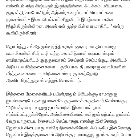
என்னிடம் எந்த சிஷ்யரும் இருந்ததில்லை. அடக்கம், மரியாதை,
குருபக்தி, சமயோசிதம், ஆர்வம், உழைப்பு, லட்சிய, லட்சண
ஞானங்கள் - இவையெல்லாம் சீனுவிடம் இயற்கையாகவே
இருந்திருக்கின்றன. அவன் என் மூத்த பிள்ளை மாதிரி...." என்று
கூறியிருக்கிறார்.
தொடர்ந்து சங்கீத மும்மூர்த்திகளுள் ஒருவரான தியாகராஜ
சுவாமிகளின் சீடர் வழி வந்த மகாவித்வான் உமையாள்புரம்
சாமிநாதய்யரிடம் குருகுலவாசம் செய்தார் செம்மங்குடி. அவரிடம்
அரிய பல கீர்த்தனைகளை - குறிப்பாக, தியாகராஜ சுவாமிகளின்
கீர்த்தனைகளை -- விரிவான ஸ்வர ஞானத்தோடு
அவரிடமிருந்துதான் கற்றுக் கொண்டார்.
இத்தனை மேதைகளிடம் பயின்றாலும் அரியக்குடி ராமானுஜ
ஐயங்காரையே தனது மானசீக குருவாகக் கருதினார் செம்மங்குடி.
"அரியக்குடி ராமானுஜ ஐயங்காரின் இசையால் நான்
ஈர்க்கப்பட்டிருக்கிறேன். அவ்விசையினால் என்னுள் ஏற்பட்ட தாக்கம்
வேறு யாருடைய இசையும் செய்யாதது. எனக்கு இன்னொரு
ஜென்மம் கிடையாது என்றே நினைக்கிறேன். அப்படியே இன்னொரு
ஜென்மம் இருக்குமானால் அரியக்குடி ராமானுஜ ஐயங்காரைப் போல