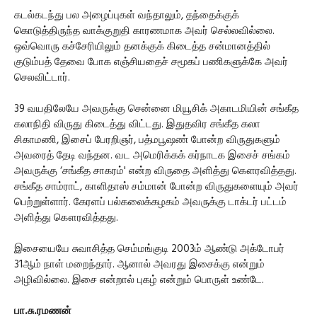
கடல்கடந்து பல அழைப்புகள் வந்தாலும், தந்தைக்குக்
கொடுத்திருந்த வாக்குறுதி காரணமாக அவர் செல்லவில்லை.
ஒவ்வொரு கச்சேரியிலும் தனக்குக் கிடைத்த சன்மானத்தில்
குடும்பத் தேவை போக எஞ்சியதைச் சமூகப் பணிகளுக்கே அவர்
செலவிட்டார்.
39 வயதிலேயே அவருக்கு சென்னை மியூசிக் அகாடமியின் சங்கீத
கலாநிதி விருது கிடைத்து விட்டது. இதுதவிர சங்கீத கலா
சிகாமணி, இசைப் பேரறிஞர், பத்மபூஷண் போன்ற விருதுகளும்
அவரைத் தேடி வந்தன. வட அமெரிக்கக் கர்நாடக இசைச் சங்கம்
அவருக்கு ‘சங்கீத சாகரம்' என்ற விருதை அளித்து கௌரவித்தது.
சங்கீத சாம்ராட், காளிதாஸ் சம்மான் போன்ற விருதுகளையும் அவர்
பெற்றுள்ளார். கேரளப் பல்கலைக்கழகம் அவருக்கு டாக்டர் பட்டம்
அளித்து கௌரவித்தது.
இசையையே சுவாசித்த செம்மங்குடி 2003ம் ஆண்டு அக்டோபர்
31ஆம் நாள் மறைந்தார். ஆனால் அவரது இசைக்கு என்றும்
அழிவில்லை. இசை என்றால் புகழ் என்றும் பொருள் உண்டே.
பா.சு.ரமணன்