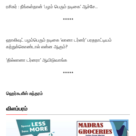
ரசிகர் : நீங்கள்தான் ‘பழம் பெரும் நடிகை’ ஆச்சே...
*****
ஹாலிவுட் பழம்பெரும் நடிகை ‘லானா டர்னர்’ பரதநாட்டியம்
கற்றுக்கொண்டால் என்ன ஆகும்?
‘தில்லானா டர்னரா’ ஆயிடுவாங்க
*****
ஹெர்கூலீஸ் சுந்தரம்
விளம்பரம்