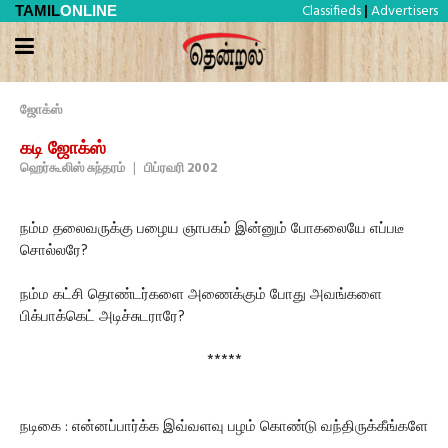
Classifieds
Advertisers
TAMIL
ONLINE
|
ஜோக்ஸ்
கடி ஜோக்ஸ்
ஹெர்கூலிஸ் சுந்தரம்
|
பிப்ரவரி 2002
நம்ம தலைவருக்கு பழைய ஞாபகம் இன்னும் போகலையே எப்படீ
சொல்லரே?
நம்ம கட்சி தொண்டர்களை அணைக்கும் போது அவங்களை
பிக்பாக்கெட் அடிச்சுடராரே?
*****
நடிகை : என்னப்பார்க்க இவ்வளவு பழம் கொண்டு வந்திருக்கீங்களே