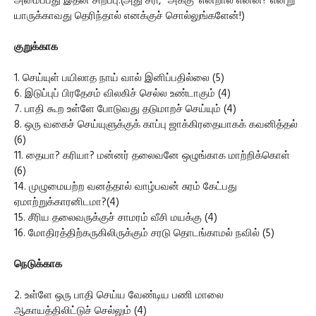
அமைப்பது இதன் சிறப்பு.(அது சரி, `அக்கு' என்றால் என்ன? என்று
யாருக்காவது தெரிந்தால் எனக்குச் சொல்லுங்களேன்!)
குறுக்காக
1. செய்யுள் பயிலாத நாய் வால் இனிப்பதில்லை (5)
6. இடுப்புப் பிரதேசம் விலகிச் செல்ல உண்டாகும் (4)
7. பாதி கூற உள்ளே போடுவது தடுமாறச் செய்யும் (4)
8. ஒரு வகைச் செய்யுளுக்குக் காப்பு ஜாக்கிரதையாகக் கவனித்தல்
(6)
11. தையா? கரியா? மன்னர் தலைவனே ஒழுங்காக மாற்றிக்கொள்
(6)
14. முழுமையற்ற வனத்தால் வாழ்பவன் சுரம் கேட்பது
ஏமாற்றுக்காரனிடமா?(4)
15. சீரிய தலைவருக்குச் சாமரம் வீசி மயக்கு (4)
16. மோதிரத்திற்கருகிலிருக்கும் சரடு தொடங்காமல் நவில் (5)
நெடுக்காக
2. உள்ளே ஒரு பாதி செய்ய வேண்டிய பணி மாலை
ஆகாயத்திலிட்டுச் செல்லும் (4)