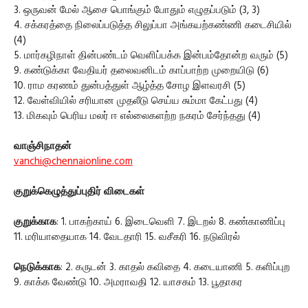
3. ஒருவன் மேல் ஆசை பொங்கும் போதும் எழுதப்படும் (3, 3)
4. சக்கரத்தை நிலைப்படுத்த சிலுப்பா அங்கயற்கண்ணி கடைசியில்
(4)
5. மார்கழிநாள் தின்பண்டம் வெளிப்பக்க இன்பம்தோன்ற வரும் (5)
9. கண்டுக்கா வேதியர் தலைவனிடம் காப்பாற்ற முறையிடு (6)
10. ராம கரணம் துன்பத்துள் ஆழ்த்த சோழ இளவரசி (5)
12. வேள்வியில் சரியான முதலீடு செய்ய சும்மா கேட்பது (4)
13. மிகவும் பெரிய மலர் ஈ எல்லைகளற்ற நகரம் சேர்ந்தது (4)
வாஞ்சிநாதன்
vanchi@chennaionline.com
குறுக்கெழுத்துப்புதிர் விடைகள்
குறுக்காக
: 1. பாகற்காய் 6. இடைவெளி 7. இடறல் 8. கண்காணிப்பு
11. மரியாதையாக 14. வேடதாரி 15. வசீகரி 16. நடுவிரல்
நெடுக்காக
: 2. கருடன் 3. காதல் கவிதை 4. கடையாணி 5. களிப்புற
9. காக்க வேண்டு 10. அமராவதி 12. யாசகம் 13. பூதாகர