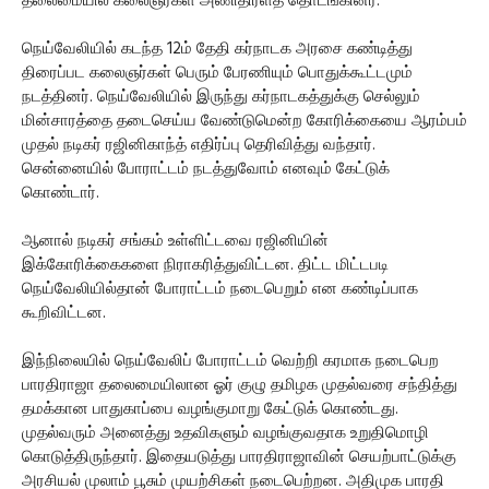
தலைமையில் கலைஞர்கள் அணிதிரளத் தொடங்கினர்.
நெய்வேலியில் கடந்த 12ம் தேதி கர்நாடக அரசை கண்டித்து
திரைப்பட கலைஞர்கள் பெரும் பேரணியும் பொதுக்கூட்டமும்
நடத்தினர். நெய்வேலியில் இருந்து கர்நாடகத்துக்கு செல்லும்
மின்சாரத்தை தடைசெய்ய வேண்டுமென்ற கோரிக்கையை ஆரம்பம்
முதல் நடிகர் ரஜினிகாந்த் எதிர்ப்பு தெரிவித்து வந்தார்.
சென்னையில் போராட்டம் நடத்துவோம் எனவும் கேட்டுக்
கொண்டார்.
ஆனால் நடிகர் சங்கம் உள்ளிட்டவை ரஜினியின்
இக்கோரிக்கைகளை நிராகரித்துவிட்டன. திட்ட மிட்டபடி
நெய்வேலியில்தான் போராட்டம் நடைபெறும் என கண்டிப்பாக
கூறிவிட்டன.
இந்நிலையில் நெய்வேலிப் போராட்டம் வெற்றி கரமாக நடைபெற
பாரதிராஜா தலைமையிலான ஓர் குழு தமிழக முதல்வரை சந்தித்து
தமக்கான பாதுகாப்பை வழங்குமாறு கேட்டுக் கொண்டது.
முதல்வரும் அனைத்து உதவிகளும் வழங்குவதாக உறுதிமொழி
கொடுத்திருந்தார். இதையடுத்து பாரதிராஜாவின் செயற்பாட்டுக்கு
அரசியல் முலாம் பூசும் முயற்சிகள் நடைபெற்றன. அதிமுக பாரதி