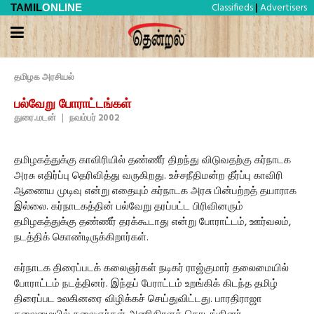
Classifieds
Advertisers
TAMIL
ONLINE
|
தமிழக அரசியல்
பல்வேறு போராட்டங்கள்
துரை.மடன்
|
நவம்பர் 2002
தமிழகத்துக்கு காவிரியில் தண்ணீர் திறந்து விடுவதற்கு கர்நாடக
அரசு எதிர்ப்பு தெரிவித்து வருகிறது. உச்சநீதிமன்ற தீர்ப்பு காவிரி
ஆணைய முடிவு என்று எதையும் கர்நாடக அரசு பின்பற்றத் தயாராக
இல்லை. கர்நாடகத்தின் பல்வேறு தரப்பட்ட பிரிவினரும்
தமிழகத்துக்கு தண்ணீர் தரக்கூடாது என்று போராட்டம், ஊர்வலம்,
நடத்திக் கொண்டிருக்கிறார்கள்.
கர்நாடக திரைப்படக் கலைஞர்கள் நடிகர் ராஜ்குமார் தலைமையில்
போராட்டம் நடத்தினர். இந்தப் பேராட்டம் உறங்கிக் கிடந்த தமிழ்
திரைப்பட உலகினரை விழிக்கச் செய்துவிட்டது. பாரதிராஜா