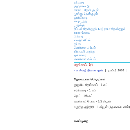
உக்கரை
குஞ்சாலட்டு
காரம் - தேன் குழல்
முள்ளு தேன்குழல்
ஓமப்பொடி
காராபூந்தி
முறுக்கு
ரிப்பன் தேன்குழல் (அ) நாடா தேன்குழல்
காரா சேவை
மிக்ஸர்
மைதா சிப்ஸ்
தட்டை
வெள்ளை அப்பம்
தீபாவளி மருந்து
ஒக்காரை
வெள்ளை அப்பம்
தேங்காய் பர்பி
-
சரஸ்வதி தியாகராஜன்
|
நவம்பர் 2002
|
தேவையான பொருட்கள்
துருவிய தேங்காய் - 1 கப்
சர்க்கரை - 1 கப்
நெய் - 1/8 கப்
ஏலக்காய் பொடி - 1/2 ஸ்பூன்
வறுத்த முந்திரி - 1 ஸ்பூன் (தேவையெனில்)
செய்முறை