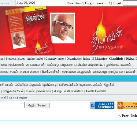
ஆக. 06, 2026
New User?
|
Forgot Password?
| Email:
bout us
sue
|
Previous Issues
|
Author Index
|
Category Index
|
Organization Index
|
E-Magazine
|
Classifieds
|
Digital
பார்வை
|
நேர்காணல்
|
சாதனையாளர்
|
நலம்வாழ
|
சிறுகதை
|
அன்புள்ள சிநேகிதியே
|
முன்னோடி
|
பயணம்
க்கதை
|
சமயம்
|
சினிமா சினிமா
|
இளந்தென்றல்
|
கதிரவனை கேளுங்கள்
|
ஹரிமொழி
|
நிகழ்வுகள்
|
மேலோர் 
கலி காலம்
|
அமெரிக்க அனுபவம்
|
முன்னோடி
|
கவிதைப்பந்தல்
|
புழக்கடைப்பக்கம்
|
ஜோக்ஸ்
ை
|
தமிழக அரசியல்
|
சமயம்
|
தகவல்.காம்
|
பொது
|
சினிமா சினிமா
|
Events Calendar
காணல்
|
வாசகர் கடிதம்
< Prev
|
Ind