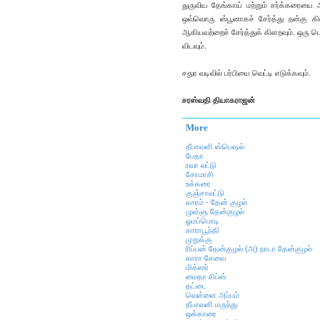
துருவிய தேங்காய் மற்றும் சர்க்கரைய
ஒவ்வொரு ஸ்பூனாகச் சேர்த்து நன்கு கிள
ஆகியவற்றைச் சேர்த்துக் கிளறவும். ஒரு ப
விடவும்.
சதுர வடிவில் பர்பியை வெட்டி எடுக்கவும்.
சரஸ்வதி தியாகராஜன்
More
தீபாவளி ஸ்பெஷல்
பேதா
ரவா லட்டு
சோமாசி
உக்கரை
குஞ்சாலட்டு
காரம் - தேன் குழல்
முள்ளு தேன்குழல்
ஓமப்பொடி
காராபூந்தி
முறுக்கு
ரிப்பன் தேன்குழல் (அ) நாடா தேன்குழல்
காரா சேவை
மிக்ஸர்
மைதா சிப்ஸ்
தட்டை
வெள்ளை அப்பம்
தீபாவளி மருந்து
ஒக்காரை