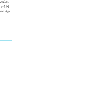
ு நெய்யை
முந்திரி
ங்கள் ஆற