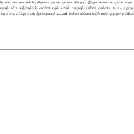
ை அடி கனமான வாணலியில், மிதமான சூட்டில் நன்றாக கிளரவும். இந்தக் கலவை கட்டியான பிறக
றவும். பர்பி பாத்திரத்தில் பொங்கி எழும் வரைக் கிளறவும். பின்னர் ஏலக்காய் பொடி, வறுத்த 
ெரிய தட்டை எடுத்து அதன் மீது நெய்யைத் தடவவும். பின்னர் பர்பியை இதில் ஊற்றி ஒரு மூன்று நிமிட