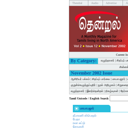
Thendral
Audio
Advertise
A
Current Is
By Category:
எழுத்தாளர்
|
சிறப்புப் 
சின்ன
November 2002 Issue
ஆசிரியர் பக்கம்
|
சிறப்புப் பார்வை
|
மாயாபஜார்
|
குறுக்கெழுத்துப்புதிர்
|
நூல் அறிமுகம்
|
சிறுகத
எழுத்தாளர்
|
இளந்தென்றல்
|
நிகழ்வுகள்
|
நேர்
Tamil Unicode / English Search
மாயாபஜார்
தீபாவளி ஸ்பெஷல்
பேதா
ரவா லட்டு
சோமாசி