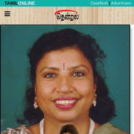
Classifieds
Advertisers
TAMIL
ONLINE
|