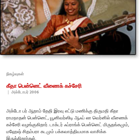
நிகழ்வுகள்
கீதா பென்னெட் வீணைக் கச்சேரி
|
அக்டோபர் 2006
அக்டோ பர் ஆறாம் தேதி இரவு எட்டு மணிக்கு திருமதி கீதா
ராமநாதன் பென்னெட், யூனிவர்ஸிடி ஆஃப் லா வெர்னில் வீணைக்
கச்சேரி வழங்குகிறார். டாக்டர் ஃப்ராங்க் பென்னெட் மிருதங்கமும்,
மஹேஷ் சிதம்பரா கடமும் பக்கவாத்தியமாக வாசிக்க
இருக்கிறார்கள்.